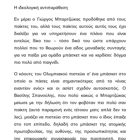
Η ιδεολογική αντιπαράθεση
Εν μέρει ο Γιώργος Μπαρτζώκας προδόθηκε από τους
παίκτες του, αλλά τους παίκτες αυτούς αυτός τους έχει
διαλέξει για να υπηρετήσουν ένα πλάνο που είναι
εντελώς δίκο του – τόσο δικό του ώστε υπάρχουν
πολλοί που το θεωρούν ένα είδος μοναδικής συνταγής
για να παίξει μια ομάδα μπάσκετ και να κερδίσει: δόγμα
πιο πολύ από παιγνίδι.
Ο κόουτς του Ολυμπιακού πιστεύει σ’ ένα μπάσκετ στο
οποίο οι πάσες είναι σημαντικότερες από τα «ένας
εναντίον ενός» και οι ασίστ σχεδόν αυτοσκοπός. Ο
Βασίλης Σπανούλης, που πολύ κακώς ο Μπαρτζώκας
μείωσε με την δήλωση ότι τον φοβόταν πιο πολύ σαν
παίκτη (αυτά παραμονή ενός τέτοιου ματς απλά δεν τα
λες), μοιάζει να πιστεύει στο μπάσκετ που ο ίδιος έπαιξε
στο τοπ επίπεδο, δηλαδή στο μπάσκετ της ατομικής
πρωτοβουλίας, της ευθύνης, της προσωπικότητας και
της επικουρικής συνεισφοράς του προπονητή, που