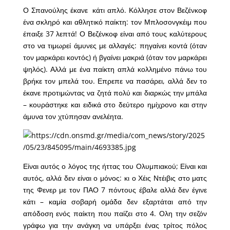
Ο Σπανούλης έκανε κάτι απλό. Κόλλησε στον Βεζένκοφ
ένα σκληρό και αθλητικό παίκτη: τον Μπλοσονγκέιμ που
έπαιξε 37 λεπτά! Ο Βεζένκοφ είναι από τους καλύτερους
στο να τιμωρεί άμυνες με αλλαγές: πηγαίνει κοντά (όταν
τον μαρκάρει κοντός) ή βγαίνει μακριά (όταν τον μαρκάρει
ψηλός). Αλλά με ένα παίκτη απλά κολλημένο πάνω του
βρήκε τον μπελά του. Επρεπε να πασάρει, αλλά δεν το
έκανε προτιμώντας να ζητά πολύ και διαρκώς την μπάλα
– κουράστηκε και ειδικά στο δεύτερο ημίχρονο και στην
άμυνα τον χτύπησαν ανελέητα.
Είναι αυτός ο λόγος της ήττας του Ολυμπιακού; Είναι και
αυτός, αλλά δεν είναι ο μόνος: κι ο Χέις Ντέιβις στο ματς
της Φενερ με τον ΠΑΟ 7 πόντους έβαλε αλλά δεν έγινε
κάτι – καμία σοβαρή ομάδα δεν εξαρτάται από την
απόδοση ενός παίκτη που παίζει στο 4. Ολη την σεζόν
γράφω για την ανάγκη να υπάρξει ένας τρίτος πόλος