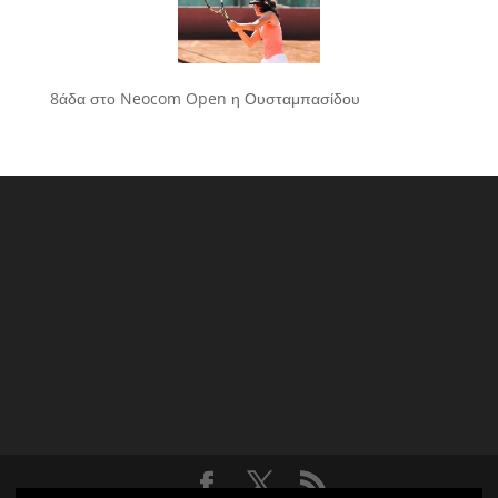
8άδα στο Neocom Open η Ουσταμπασίδου