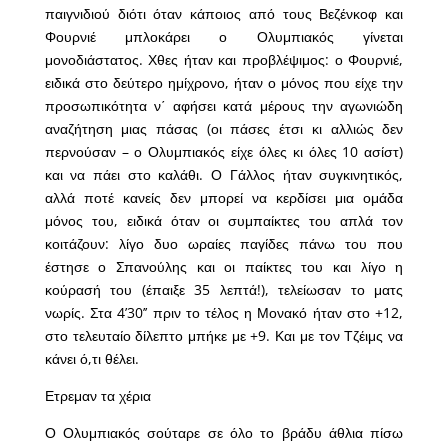
παιγνιδιού διότι όταν κάποιος από τους Βεζένκοφ και
Φουρνιέ μπλοκάρει ο Ολυμπιακός γίνεται
μονοδιάστατος. Χθες ήταν και προβλέψιμος: ο Φουρνιέ,
ειδικά στο δεύτερο ημίχρονο, ήταν ο μόνος που είχε την
προσωπικότητα ν΄ αφήσει κατά μέρους την αγωνιώδη
αναζήτηση μιας πάσας (οι πάσες έτσι κι αλλιώς δεν
περνούσαν – ο Ολυμπιακός είχε όλες κι όλες 10 ασίστ)
και να πάει στο καλάθι. Ο Γάλλος ήταν συγκινητικός,
αλλά ποτέ κανείς δεν μπορεί να κερδίσει μια ομάδα
μόνος του, ειδικά όταν οι συμπαίκτες του απλά τον
κοιτάζουν: λίγο δυο ωραίες παγίδες πάνω του που
έστησε ο Σπανούλης και οι παίκτες του και λίγο η
κούρασή του (έπαιξε 35 λεπτά!), τελείωσαν το ματς
νωρίς. Στα 4’30’’ πριν το τέλος η Μονακό ήταν στο +12,
στο τελευταίο δίλεπτο μπήκε με +9. Και με τον Τζέιμς να
κάνει ό,τι θέλει.
Ετρεμαν τα χέρια
Ο Ολυμπιακός σούταρε σε όλο το βράδυ άθλια πίσω