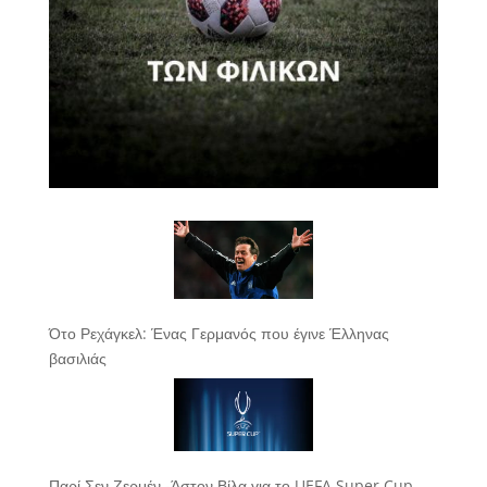
Ότο Ρεχάγκελ: Ένας Γερμανός που έγινε Έλληνας
βασιλιάς
Παρί Σεν Ζερμέν -Άστον Βίλα για το UEFA Super Cup