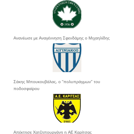
Ανανέωσε με Αναγέννηση Σφενδάμης ο Μιχαηλίδης
Σάκης Μπουκουβάλας, ο “πολυπράγμων” του
ποδοσφαίρου
Απέκτησε Χατζηπουργάνη η ΑΕ Καρίτσας