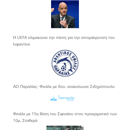
Η UEFA κλιμακώνει την πίεση για την απομάκρυνση του
Ινφαντίνο
ΑΟ Παραλίας: Φινάλε με δύο, ανακοίνωσε Σιδηρόπουλο
Φινάλε με 15η θέση του Σιφναίου στον προκριματικό των
10μ. Σταθερά