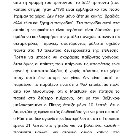
από τη γραμμή του τρίποντου: το 5/27 τρίποντα (που
κάποια στιγμή ήταν 2/19!) είναι εμβληματικό του πόσο
έτρεμαν τα χέρια. Δεν ήταν μόνο ζήτημα κακής βραδιάς
αλλά είναι και ζήτημα παιχνιδιού. Στα παιχνίδια αυτά στα
οποία η νευρικότητα είναι τεράστια είναι δύσκολο μια
ομάδα να κυκλοφορήσει την μπάλα συνεχώς απέναντι σε
σεταρισμένες άμυνες, σουτάροντας μάλιστα σχεδόν
πάντα στα 10 τελευταία δευτερόλεπτα της επίθεσης.
Πρέπει να μπορείς να σκοράρεις παίζοντας γρήγορα,
όταν όμως οι παίκτες που παίρνουν τις αποφάσεις είναι
αργοί ή τσαπατσούληδες ή χωρίς πόντους στα χέρια
τους, αυτό δεν μπορεί να γίνει. Δεν είναι αυτό το
παράξενο: το παράξενο είναι ότι ο Φαλ έπαιξε πιο πολύ
από τον Μιλουτίνοφ, ότι ο ΜακΚίσικ δεν πάτησε το
παρκέ στο δεύτερο ημίχρονο, ότι με τον Βεζένκοφ
μπλοκαρισμένο ο Πίτερς έπαιξε μόνο 10 λεπτά, ότι ο
Λαρεντζάκης έμεινε εκτός δωδεκάδας για να μπει σε αυτή
ο Ράιτ που δεν αγωνίστηκε δευτερόλεπτο, ότι ο Γουόκαπ
έμεινε 21 λεπτά στο γήπεδο για να βάλει ένα καλάθι –
πρόκειται μάλλον για ατομικό ρεκόρ καθώς στο