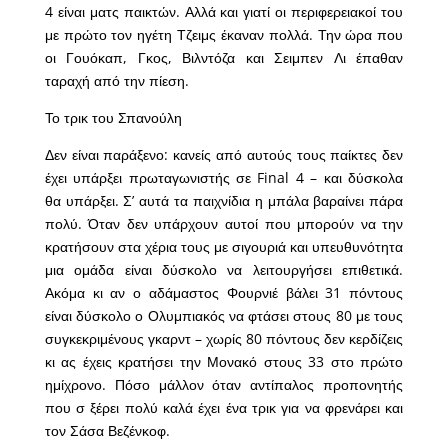
4 είναι ματς παικτών. Αλλά και γιατί οι περιφερειακοί του
με πρώτο τον ηγέτη Τζειμς έκαναν πολλά. Την ώρα που
οι Γουόκαπ, Γκος, Βιλντόζα και Σειμπεν Λι έπαθαν
ταραχή από την πίεση.
Το τρικ του Σπανούλη
Δεν είναι παράξενο: κανείς από αυτούς τους παίκτες δεν
έχει υπάρξει πρωταγωνιστής σε Final 4 – και δύσκολα
θα υπάρξει. Σ’ αυτά τα παιχνίδια η μπάλα βαραίνει πάρα
πολύ. Όταν δεν υπάρχουν αυτοί που μπορούν να την
κρατήσουν στα χέρια τους με σιγουριά και υπευθυνότητα
μια ομάδα είναι δύσκολο να λειτουργήσει επιθετικά.
Ακόμα κι αν ο αδάμαστος Φουρνιέ βάλει 31 πόντους
είναι δύσκολο ο Ολυμπιακός να φτάσει στους 80 με τους
συγκεκριμένους γκαρντ – χωρίς 80 πόντους δεν κερδίζεις
κι ας έχεις κρατήσει την Μονακό στους 33 στο πρώτο
ημίχρονο. Πόσο μάλλον όταν αντίπαλος προπονητής
που σ ξέρει πολύ καλά έχει ένα τρικ για να φρενάρει και
τον Σάσα Βεζένκοφ.