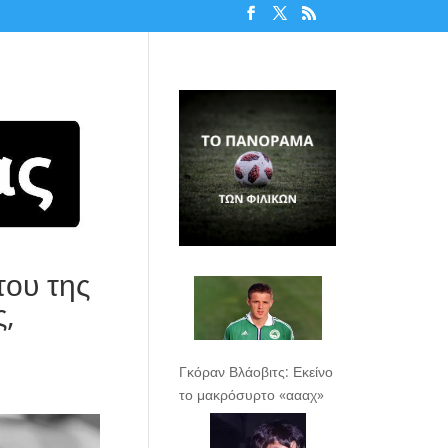
του της
,
Γκόραν Βλάοβιτς: Εκείνο
το μακρόσυρτο «αααχ»