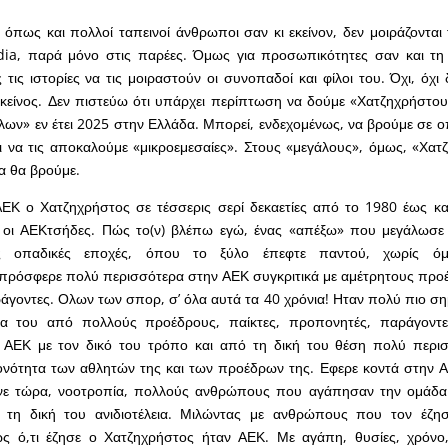
όπως και πολλοί ταπεινοί άνθρωποι σαν κι εκείνον, δεν μοιράζονται
dia, παρά μόνο στις παρέες. Όμως για προσωπικότητες σαν και τη δ
 τις ιστορίες να τις μοιραστούν οι συνοπαδοί και φίλοι του. Όχι, όχι
εκείνος. Δεν πιστεύω ότι υπάρχει περίπτωση να δούμε «Χατζηχρήστο
λων» εν έτει 2025 στην Ελλάδα. Μπορεί, ενδεχομένως, να βρούμε σε
 να τις αποκαλούμε «μικροεμεσαίες». Στους «μεγάλους», όμως, «Χατ
α θα βρούμε.
 ΑΕΚ ο Χατζηχρήστος σε τέσσερις σερί δεκαετίες από το 1980 έως κ
 οι ΑΕΚτσήδες. Πώς το(ν) βλέπω εγώ, ένας «απέξω» που μεγάλωσε μ
ς οπαδικές εποχές, όπου το ξύλο έπεφτε παντού, χωρίς όμ
πρόσφερε πολύ περισσότερα στην ΑΕΚ συγκριτικά με αμέτρητους προέ
γοντες. Ολων των σπορ, σ’ όλα αυτά τα 40 χρόνια! Ηταν πολύ πιο σημ
α του από πολλούς προέδρους, παίκτες, προπονητές, παράγοντ
ΑΕΚ με τον δικό του τρόπο και από τη δική του θέση πολύ περι
ονότητα των αθλητών της και των προέδρων της. Εφερε κοντά στην Α
ένε τώρα, νοοτροπία, πολλούς ανθρώπους που αγάπησαν την ομάδα
ε τη δική του ανιδιοτέλεια. Μιλώντας με ανθρώπους που τον έζη
ώς ό,τι έζησε ο Χατζηχρήστος ήταν ΑΕΚ. Με αγάπη, θυσίες, χρόνο,