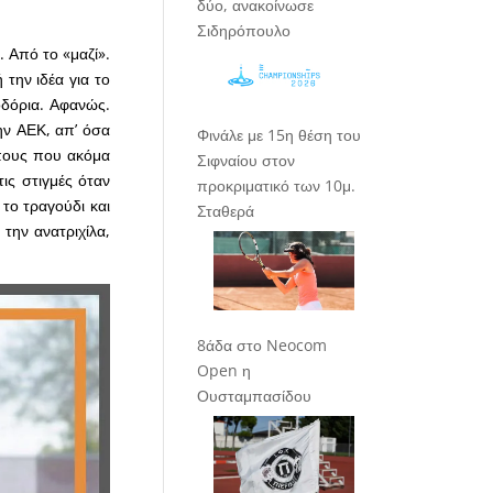
δύο, ανακοίνωσε
Σιδηρόπουλο
 Από το «μαζί».
 την ιδέα για το
οδόρια. Αφανώς.
ην ΑΕΚ, απ’ όσα
Φινάλε με 15η θέση του
ώπους που ακόμα
Σιφναίου στον
ις στιγμές όταν
προκριματικό των 10μ.
 το τραγούδι και
Σταθερά
 την ανατριχίλα,
8άδα στο Neocom
Open η
Ουσταμπασίδου