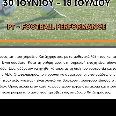
μονοπάτι που χάραξε ο Χατζηχρήστος, με τα αυθεντικά λάθη του και τα
ο. Είναι δύσβατο. Κατά τη γνώμη μου, στη σημερινή εποχή είναι αδύνα
άδα. Eίναι αδύνατον να ηγηθεί κάποιος με τη δική του νοοτροπία και τ
ν ΑΕΚ. Ο ωφελιμισμός, το προσωπικό συμφέρον, οι υπο-ομάδες, οι μι
οι πρακτικές «νύχτας» είναι λογικό να βρίσκουν πρόσφορο έδαφος σ
ών. Όμως ακόμα κι αν κατά καιρούς έχουν εμφανιστεί ακόμα και στο
ν πολύ μακριά από αυτό που πρέσβευε ως οπαδός ο Χατζηχρήστος.