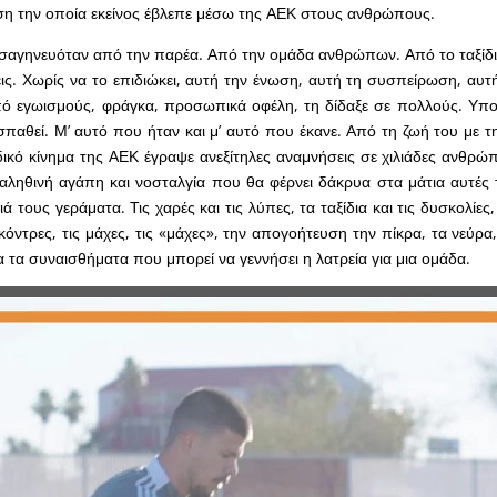
η την οποία εκείνος έβλεπε μέσω της ΑΕΚ στους ανθρώπους.
αγηνευόταν από την παρέα. Από την ομάδα ανθρώπων. Από το ταξίδι.
ις. Χωρίς να το επιδιώκει, αυτή την ένωση, αυτή τη συσπείρωση, αυτή
από εγωισμούς, φράγκα, προσωπικά οφέλη, τη δίδαξε σε πολλούς. Υπ
παθεί. Μ’ αυτό που ήταν και μ’ αυτό που έκανε. Από τη ζωή του με τ
δικό κίνημα της ΑΕΚ έγραψε ανεξίτηλες αναμνήσεις σε χιλιάδες ανθρ
αληθινή αγάπη και νοσταλγία που θα φέρνει δάκρυα στα μάτια αυτές τ
 τους γεράματα. Τις χαρές και τις λύπες, τα ταξίδια και τις δυσκολίες,
 κόντρες, τις μάχες, τις «μάχες», την απογοήτευση την πίκρα, τα νεύρα,
α τα συναισθήματα που μπορεί να γεννήσει η λατρεία για μια ομάδα.