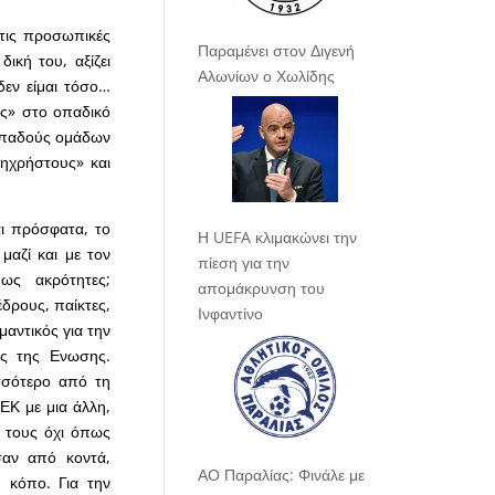
 τις προσωπικές
Παραμένει στον Διγενή
ική του, αξίζει
Αλωνίων ο Χωλίδης
 δεν είμαι τόσο…
υς» στο οπαδικό
 οπαδούς ομάδων
ζηχρήστους» και
αι πρόσφατα, το
Η UEFA κλιμακώνει την
αζί και με τον
πίεση για την
ως ακρότητες;
απομάκρυνση του
δρους, παίκτες,
Ινφαντίνο
αντικός για την
ες της Ενωσης.
σσότερο από τη
ΕΚ με μια άλλη,
 τους όχι όπως
σαν από κοντά,
ΑΟ Παραλίας: Φινάλε με
 κόπο. Για την