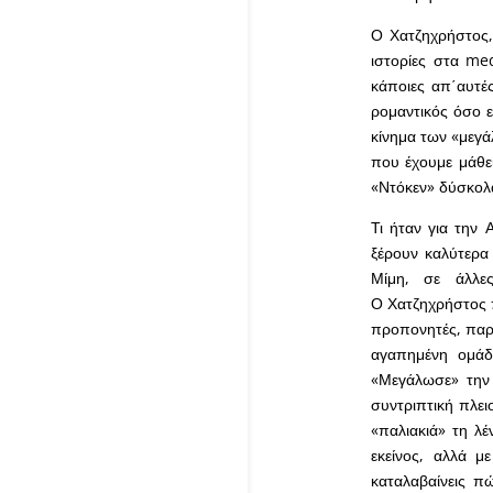
Ο Χατζηχρήστος, 
ιστορίες στα me
κάποιες απ΄αυτές
ρομαντικός όσο 
κίνημα των «μεγά
που έχουμε μάθει
«Ντόκεν» δύσκολ
Τι ήταν για την
ξέρουν καλύτερα
Μίμη, σε άλλε
Ο Χατζηχρήστος 
προπονητές, παρά
αγαπημένη ομάδ
«Μεγάλωσε» την 
συντριπτική πλει
«παλιακιά» τη λ
εκείνος, αλλά μ
καταλαβαίνεις π