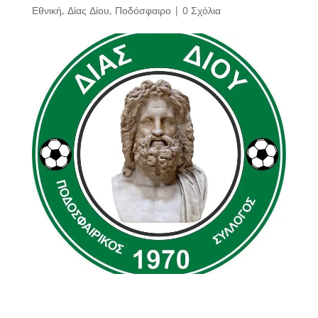
Εθνική
,
Δίας Δίου
,
Ποδόσφαιρο
|
0 Σχόλια