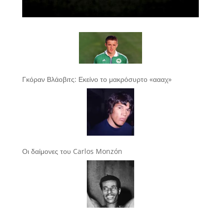
Γκόραν Βλάοβιτς: Εκείνο το μακρόσυρτο «αααχ»
Οι δαίμονες του Carlos Monzón