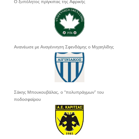
Ο ξυπόλητος πρίγκιπας της Αφρικής
Ανανέωσε με Αναγέννηση Σφενδάμης ο Μιχαηλίδης
Σάκης Μπουκουβάλας, ο “πολυπράγμων” του
ποδοσφαίρου