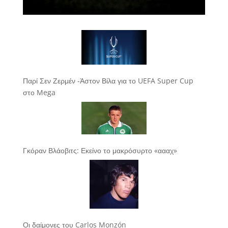
Παρί Σεν Ζερμέν -Άστον Βίλα για το UEFA Super Cup
στο Mega
Γκόραν Βλάοβιτς: Εκείνο το μακρόσυρτο «αααχ»
Οι δαίμονες του Carlos Monzón