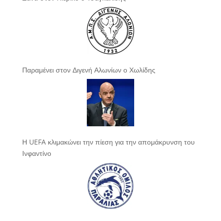
Παραμένει στον Διγενή Αλωνίων ο Χωλίδης
Η UEFA κλιμακώνει την πίεση για την απομάκρυνση του
Ινφαντίνο