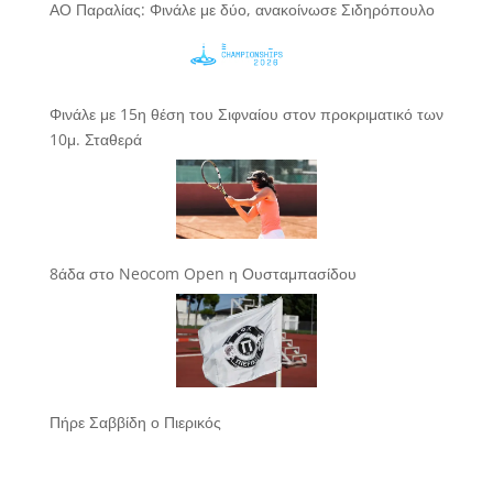
ΑΟ Παραλίας: Φινάλε με δύο, ανακοίνωσε Σιδηρόπουλο
Φινάλε με 15η θέση του Σιφναίου στον προκριματικό των
10μ. Σταθερά
8άδα στο Neocom Open η Ουσταμπασίδου
Πήρε Σαββίδη ο Πιερικός