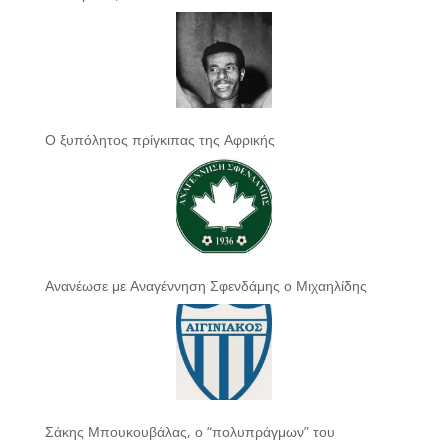
Ο ξυπόλητος πρίγκιπας της Αφρικής
Ανανέωσε με Αναγέννηση Σφενδάμης ο Μιχαηλίδης
Σάκης Μπουκουβάλας, ο “πολυπράγμων” του