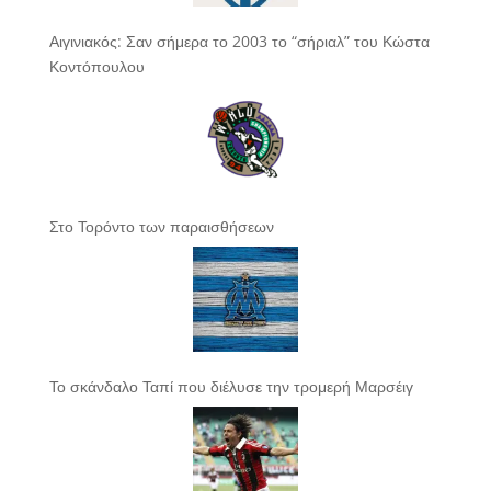
Αιγινιακός: Σαν σήμερα το 2003 το “σήριαλ” του Κώστα
Κοντόπουλου
Στο Τορόντο των παραισθήσεων
Το σκάνδαλο Ταπί που διέλυσε την τρομερή Μαρσέιγ