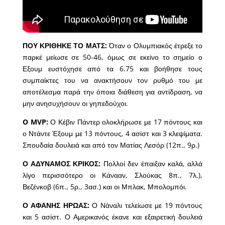
ΠΟΥ ΚΡΙΘΗΚΕ ΤΟ ΜΑΤΣ:
Όταν ο Ολυμπιακός έτρεξε το
παρκέ μείωσε σε 50-46, όμως σε εκείνο το σημείο ο
Εξουμ ευστόχησε από τα 6.75 και βοήθησε τους
συμπαίκτες του να ανακτήσουν τον ρυθμό του με
αποτέλεσμα παρά την όποια διάθεση για αντίδραση, να
μην ανησυχήσουν οι γηπεδούχοι.
O MVP:
Ο Κέβιν Πάντερ ολοκλήρωσε με 17 πόντους και
ο Ντάντε Έξουμ με 13 πόντους, 4 ασίστ και 3 κλεψίματα.
Σπουδαία δουλειά και από τον Ματίας Λεσόρ (12π., 9ρ.)
Ο ΑΔΥΝΑΜΟΣ ΚΡΙΚΟΣ:
Πολλοί δεν έπαιξαν καλά, αλλά
λίγο περισσότερο οι Κάνααν, Σλούκας 8π., 7λ.),
Βεζένκοβ (6π., 5ρ., 3ασ.) και οι Μπλακ, Μπολομπόι.
Ο ΑΦΑΝΗΣ ΗΡΩΑΣ:
Ο Νάναλι τελείωσε με 19 πόντους
και 5 ασίστ. Ο Αμερικανός έκανε και εξαιρετική δουλειά