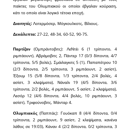
παίκτες του Ολυμπιακού οι οποίοι έβγαλαν κούραση,
κάτι το οποίο είναι λογικό τέτοια εποχή.
Διαιτητές:
Λοτερμόσερ, Μόγκουλκοτς, Βίλιους.
Δεκάλεπτα:
27-22, 48-34, 60-52, 90-75.
Παρτίζαν
(Ομπράντοβιτς): ΛεΝτέι 6 (1 τρίποντο, 4
ριμπάουντ), Αβράμοβιτς 2, Πάντερ 17 (0/3 δίποντα, 4/7
τρίποντα, 5/5 βολές), Σμάιλαγκιτς 5 (1), Παπαπέτρου 10
(2/3 δίποντα, 2/5 τρίποντα, 3 ριμπάουντ, 2 ασίστ),
Έξουμ 15 (5/8 δίποντα, 1/3 τρίποντα, 2/4 βολές, 4
ασίστ, 3 κλεψίματα), Νάναλι 19 (4/5 δίποντα, 3/6
τρίποντα, 2/2 βολές, 4 ριμπάουντ, 5 ασίστ, 2 κλεψίματα),
Λεσόρ 12 (4/6 δίποντα, 4/4 βολές, 10 ριμπάουντ, 3
ασίστ), Τριφούνοβιτς, Μάνταρ 4.
Ολυμπιακός
(Παππάς): Γουόκαπ 8 (4/4 δίποντα, 0/4
τρίποντα, 2 ριμπάουντ, 9 ασίστ, 2 κλεψίματα, κανένα
λάθος σε 19:03), Κάναν 4 (2/2 δίποντα, 0/2 τρίποντα, 3