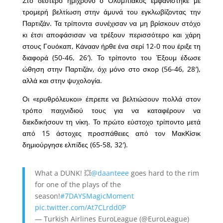
Στο δεύτερο ημίχρονο ο Ολυμπιακός εμφανίστηκε με
τρομερή βελτίωση στην άμυνά του εγκλωβίζοντας την
Παρτιζάν. Τα τρίποντα συνέχισαν να μη βρίσκουν στόχο
κι έτσι αποφάσισαν να τρέξουν περισσότερο και χάρη
στους Γουόκαπ, Κάνααν ήρθε ένα σερί 12-0 που έριξε τη
διαφορά (50-46, 26′). Το τρίποντο του Έξουμ έδωσε
ώθηση στην Παρτιζάν, όχι μόνο στο σκορ (56-46, 28′),
αλλά και στην ψυχολογία.
Οι «ερυθρόλευκοι» έπρεπε να βελτιώσουν πολλά στον
τρόπο παιχνιδιού τους για να καταφέρουν να
διεκδικήσουν τη νίκη. Το πρώτο εύστοχο τρίποντο μετά
από 15 άστοχες προσπάθειες από τον ΜακΚίσικ
δημιούργησε ελπίδες (65-58, 32′).
What a DUNK! 💥
@daanteee
goes hard to the rim
for one of the plays of the
season!
#7DAYSMagicMoment
pic.twitter.com/At7CLrdd0P
— Turkish Airlines EuroLeague (@EuroLeague)