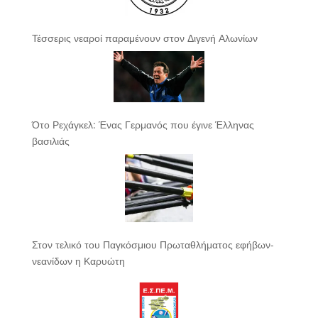
Τέσσερις νεαροί παραμένουν στον Διγενή Αλωνίων
Ότο Ρεχάγκελ: Ένας Γερμανός που έγινε Έλληνας
βασιλιάς
Στον τελικό του Παγκόσμιου Πρωταθλήματος εφήβων-
νεανίδων η Καρυώτη