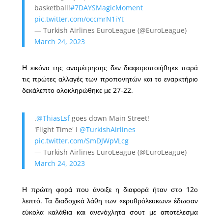
basketball!
#7DAYSMagicMoment
pic.twitter.com/occmrN1iYt
— Turkish Airlines EuroLeague (@EuroLeague)
March 24, 2023
Η εικόνα της αναμέτρησης δεν διαφοροποιήθηκε παρά
τις πρώτες αλλαγές των προπονητών και το εναρκτήριο
δεκάλεπτο ολοκληρώθηκε με 27-22.
.
@ThiasLsf
goes down Main Street!
'Flight Time' I
@TurkishAirlines
pic.twitter.com/SmDJWpVLcg
— Turkish Airlines EuroLeague (@EuroLeague)
March 24, 2023
Η πρώτη φορά που άνοιξε η διαφορά ήταν στο 12ο
λεπτό. Τα διαδοχικά λάθη των «ερυθρόλευκων» έδωσαν
εύκολα καλάθια και ανενόχλητα σουτ με αποτέλεσμα