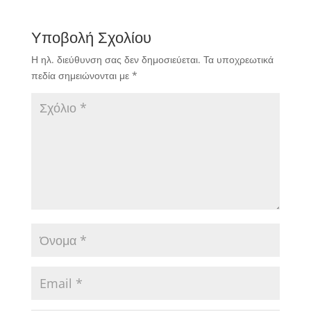
βαθιά βαθμολογική
"ανάσα" στην
Υποβολή Σχολίου
προσπάθεια που κάνει
για παραμονή στην
Η ηλ. διεύθυνση σας δεν δημοσιεύεται.
Τα υποχρεωτικά
κατηγορία.
πεδία σημειώνονται με
*