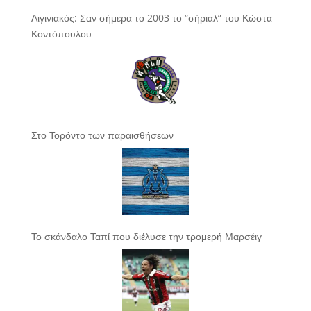
Αιγινιακός: Σαν σήμερα το 2003 το “σήριαλ” του Κώστα
Κοντόπουλου
Στο Τορόντο των παραισθήσεων
Το σκάνδαλο Ταπί που διέλυσε την τρομερή Μαρσέιγ