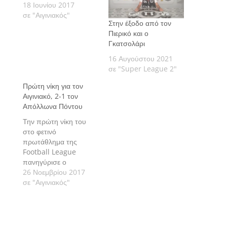
18 Ιουνίου 2017
σε "Αιγινιακός"
Στην έξοδο από τον
Πιερικό και ο
Γκατσολάρι
16 Αυγούστου 2021
σε "Super League 2"
Πρώτη νίκη για τον
Αιγινιακό, 2-1 τον
Απόλλωνα Πόντου
Την πρώτη νίκη του
στο φετινό
πρωτάθλημα της
Football League
πανηγύρισε ο
Αιγινιακός, ο οποίος
26 Νοεμβρίου 2017
κέρδισε 2-1 τον
σε "Αιγινιακός"
Απόλλωνα Πόντου, στο
"Γιάννης Παραλυκίδης",
στο πλαίσιο της 5ης
αγωνιστικής και πήρε