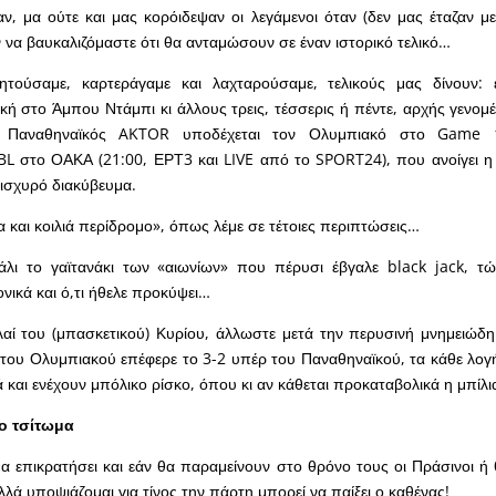
ν, μα ούτε και μας κορόιδεψαν οι λεγάμενοι όταν (δεν μας έταζαν με
 να βαυκαλιζόμαστε ότι θα ανταμώσουν σε έναν ιστορικό τελικό…
ζητούσαμε, καρτεράγαμε και λαχταρούσαμε, τελικούς μας δίνουν: 
ή στο Άμπου Ντάμπι κι άλλους τρεις, τέσσερις ή πέντε, αρχής γενο
ο Παναθηναϊκός AKTOR υποδέχεται τον Ολυμπιακό στο Game 
BL στο ΟΑΚΑ (21:00, ΕΡΤ3 και LIVE από το SPORT24), που ανοίγει η
 ισχυρό διακύβευμα.
α και κοιλιά περίδρομο
», όπως λέμε σε τέτοιες περιπτώσεις…
άλι το γαϊτανάκι των «αιωνίων» που πέρυσι έβγαλε
black
jack
, τώ
νικά και ό,τι ήθελε προκύψει…
λαί του (μπασκετικού) Κυρίου, άλλωστε μετά την περυσινή μνημειώ
 του Ολυμπιακού επέφερε το 3-2 υπέρ του Παναθηναϊκού, τα κάθε λο
ά και ενέχουν μπόλικο ρίσκο, όπου κι αν κάθεται προκαταβολικά η μπίλ
το τσίτωμα
α επικρατήσει και εάν θα παραμείνουν στο θρόνο τους οι Πράσινοι ή
 αλλά υποψιάζομαι για τίνος την πάρτη μπορεί να παίξει ο καθένας!