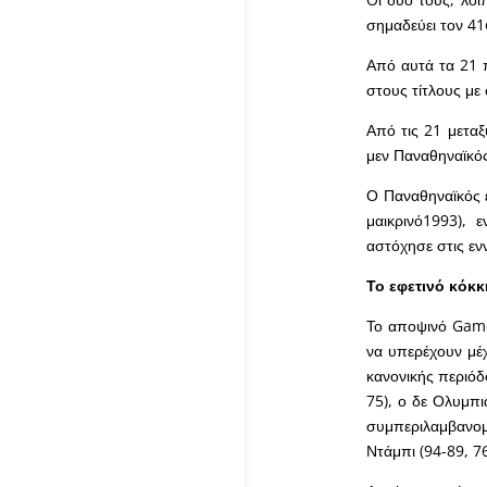
σημαδεύει τον 41
Από αυτά τα 21 π
στους τίτλους με 
Από τις 21 μεταξύ
μεν Παναθηναϊκός
Ο Παναθηναϊκός έ
μαικρινό1993),
αστόχησε στις εν
Το εφετινό κόκκ
Το αποψινό
Gam
να υπερέχουν μέχ
κανονικής περιόδ
75), ο δε Ολυμπι
συμπεριλαμβανομ
Ντάμπι (94-89, 76