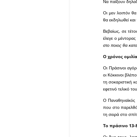
Να παίξουν δηλαδ
Οι μεν λοιπόν θα
θα εκδηλωθεί και
Βεβαίως, σε τέτο
έλεγε ο μέντορα
στο ποιος θα κατ
Ο χρόνος ομιλί
Οι Πράσινοι αγόρ
οι Κόκκινοι βλέπ
τη σοκαριστική κ
εφετινό τελικό τ
Ο Παναθηναϊκός έ
που στο παρελθό
τη σειρά στο σπίτ
Το πράσινο 13-
O
ι δυο τους, λο