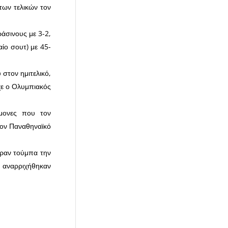
των τελικών τον
άσινους με 3-2,
ίο σουτ) με 45-
 στον ημιτελικό,
χε ο Ολυμπιακός
μονες που τον
τον Παναθηναϊκό
εραν τούμπα την
ι αναρριχήθηκαν