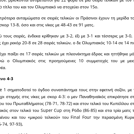
o
τίτλο του και τον Ολυμπιακό να στοχεύει στον 15
ο
.
ρότερα ανταμώματα σε σειρές τελικών οι Πράσινοι έχουν τη μερίδα τ
σκορ 13-8, όσο και στις νίκες με 48-43 σε 91 ματς.
 τους σειρές, ένδεκα κρίθηκαν με 3-2, έξι με 3-1 και τέσσερις με 3-0
 έχει ρεκόρ 20-8 σε 28 σειρές τελικών, ο δε Ολυμπιακός 10-14 σε 14 π
χει παίξει σε 17 σειρές τελικών με πλεονέκτημα έδρας και ηττήθηκε μ
 ενώ ο Ολυμπιακός στις προηγούμενες 10 συμμετοχές του με μει
νέα.
ινο 4-3
e
1 σηματοδοτεί το όγδοο συναπάντημα τους στην εφετινή σεζόν, με 
ρι στιγμής στις νίκες με σκορ 4-3: ο μεν Παναθηναϊκός επικράτησε σ
ου του Πρωταθλήματος (78-71, 78-72) και στον τελικό του Κυπέλλου στ
ακός στον τελικό του
Super
Cup
στη Ρόδο (86-85) και στα τρία ματς 
ένου και του «μικρού τελικού» του
Final
Four την περασμένη Κυρι
-74, 97-93),