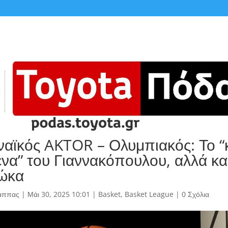
αϊκός AKTOR – Ολυμπιακός: Το “
ένα” του Γιαννακόπουλου, αλλά κα
ώκα
άππας
|
Μάι 30, 2025 10:01
|
Basket
,
Basket League
|
0 Σχόλια