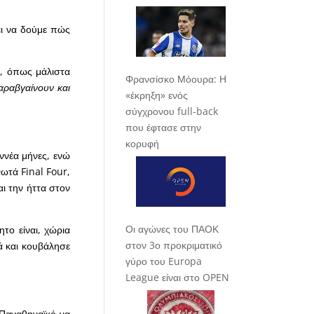
ει να δούμε πώς
υ, όπως μάλιστα
Φρανσίσκο Μόουρα: Η
αραβγαίνουν και
«έκρηξη» ενός
σύγχρονου full-back
που έφτασε στην
κορυφή
ννέα μήνες, ενώ
ανωτά
Final
Four,
ι την ήττα στον
Οι αγώνες του ΠΑΟΚ
το είναι, χώρια
στον 3ο προκριματικό
ά και κουβάλησε
γύρο του Europa
League είναι στο OPEN
 Παναθηναϊκό να