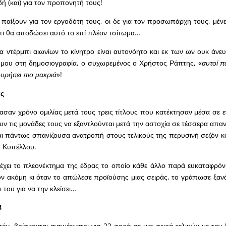
ή (και) για τον προπονητή τους!
 παίξουν για τον εργοδότη τους, οι δε για τον προσωπάρχη τους, μέν
 τι θα αποδώσει αυτό το επί πλέον τσίτωμα…
ια ντέρμπι αιωνίων το κίνητρο είναι αυτονόητο και εκ των ων ουκ άνε
ς μου στη δημοσιογραφία, ο συχωρεμένος ο Χρήστος Ράπτης, «
αυτοί π
ουρήσει πιο μακριά
»!
ας
ασαν χρόνο ομιλίας μετά τους τρεις τίτλους που κατέκτησαν μέσα σε ε
ουν τις μονάδες τους να εξαντλούνται μετά την αστοχία σε τέσσερα απ
αι πάντως σπανίζουσα ανατροπή στους τελικούς της περυσινή σεζόν κα
ου Κυπέλλου.
χει το πλεονέκτημα της έδρας το οποίο κάθε άλλο παρά ευκαταφρόνη
ν ακόμη κι όταν το απώλεσε προϊούσης μιας σειράς, το γράπωσε ξαν
ι του για να την κλείσει…
8
ιπόν, βρίσκονται αντιμέτωποι για 22 φορά σε μια σειρά τελικών με τον