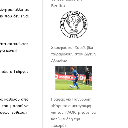
Benfica
ίνητρο, αλλά με
α που δεν είναι
λάτα απαιτώντας
Σκούφας και Χαρεϊσβίλι
 για μένα
»
!
παραμένουν στον Διγενή
Αλωνίων
ι πώς ο Γιώργος
Γράφας για Γιαννούλη:
έως καθόλου από
«Κορυφαία μεταγραφη
ν του μπορεί να
για τον ΠΑΟΚ, μπορεί να
αλόγως, ευθέως ή
καλύψει όλη την
πλευρά»