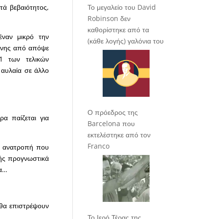
Το μεγαλείο του David
τά βεβαιότητος,
Robinson δεν
καθορίστηκε από τα
έναν μικρό την
(κάθε λογής) γαλόνια του
μένης από απόψε
1 των τελικών
 αυλαία σε άλλο
Ο πρόεδρος της
ρα παίζεται για
Barcelona που
εκτελέστηκε από τον
Franco
δη ανατροπή που
γής προγνωστικά
ια…
 θα επιστρέψουν
Το Ιερό Τέρας της