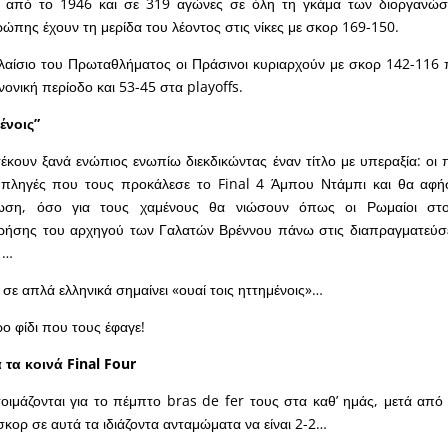
 από το 1946 και σε 319 αγώνες σε όλη τη γκάμα των διοργανώσε
πης έχουν τη μερίδα του λέοντος στις νίκες με σκορ 169-150.
λαίσιο του Πρωταθλήματος οι Πράσινοι κυριαρχούν με σκορ 142-116 π
νονική περίοδο και 53-45 στα
playoffs
.
ένοις”
τέκουν ξανά ενώπιος ενωπίω διεκδικώντας έναν τίτλο με υπεραξία: οι
 πληγές που τους προκάλεσε το
Final
4 Άμπου Ντάμπι και θα αφήσ
πωση, όσο για τους χαμένους θα νιώσουν όπως οι Ρωμαίοι στ
ρήσης του αρχηγού των Γαλατών Βρέννου πάνω στις διαπραγματεύσει
 …
 σε απλά ελληνικά σημαίνει «
ουαί τοις ηττημένοις
»…
ρο φίδι που τους έφαγε!
 τα κοινά
Final
Four
τοιμάζονται για το πέμπτο
bras
de
fer
τους στα καθ’ ημάς, μετά από έ
σκορ σε αυτά τα ιδιάζοντα ανταμώματα να είναι 2-2…