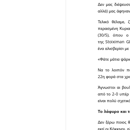
Δεν μας διέψευσα
αλλά) μας άφηναν
Τελικό θέλαμε, 
περασμένη Κυριακ
(30/5), όπου 
της Stoiximan G
ένα αλισβερίσι με
«
Φάτε μάτια ψάρι
Να το λοιπόν π
22
η
φορά στα χρο
Άγνωστοι αι βου
από το 2-0 υπέρ
είναι πολύ σχετικ
Το λάφυρο και 
Δεν ξέρω ποιος θ
εκεί οι Κόκκινοι,