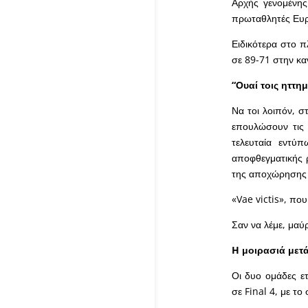
Αρχής γενομένης
πρωταθλητές Ευρώ
Ειδικότερα στο π
σε 89-71 στην κα
“Ουαί τοις ηττημ
Να τοι λοιπόν, σ
επουλώσουν τις
τελευταία εντύ
αποφθεγματικής 
της αποχώρησης
«
Vae
victis
», που
Σαν να λέμε, μαύ
H
μοιρασιά μετά
Οι δυο ομάδες ε
σε
Final
4, με το 