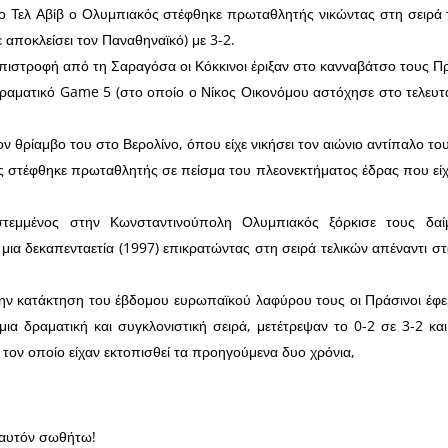
το Τελ Αβίβ ο Ολυμπιακός στέφθηκε πρωταθλητής νικώντας στη σειρά 
 αποκλείσει τον Παναθηναϊκό) με 3-2.
πιστροφή από τη Σαραγόσα οι Κόκκινοι έριξαν στο κανναβάτσο τους Πρ
δραματικό
Game
5 (στο οποίο ο Νίκος Οικονόμου αστόχησε στο τελευτα
ν θρίαμβο του στο Βερολίνο, όπου είχε νικήσει τον αιώνιο αντίπαλο του
ς στέφθηκε πρωταθλητής σε πείσμα του πλεονεκτήματος έδρας που εί
τεμμένος στην Κωνσταντινούπολη Ολυμπιακός ξόρκισε τους δαί
 μια δεκαπενταετία (1997) επικρατώντας στη σειρά τελικών απέναντι σ
την κατάκτηση του έβδομου ευρωπαϊκού λαφύρου τους οι Πράσινοι έφ
ια δραματική και συγκλονιστική σειρά, μετέτρεψαν το 0-2 σε 3-2 κα
τον οποίο είχαν εκτοπισθεί τα προηγούμενα δυο χρόνια,
αυτόν σωθήτω!