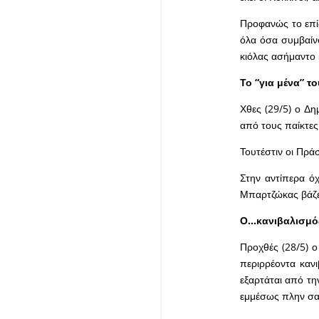
Προφανώς το επίδ
όλα όσα συμβαίνο
κιόλας ασήμαντο 
Το “
για μένα”
το
Χθες (29/5) ο Δ
από τους παίκτες
Τουτέστιν οι Πράσ
Στην αντίπερα ό
Μπαρτζώκας βάζει
Ο…κανιβαλισμό
Προχθές (28/5) 
περιρρέοντα καν
εξαρτάται από τη
εμμέσως πλην σ