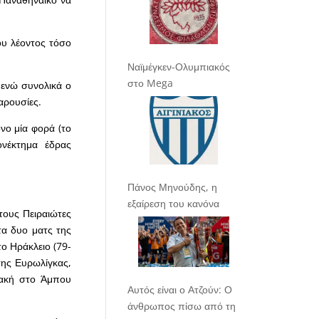
ου λέοντος τόσο
Ναϊμέγκεν-Ολυμπιακός
στο Mega
, ενώ συνολικά ο
αρουσίες.
όνο μία φορά (το
ονέκτημα έδρας
Πάνος Μηνούδης, η
εξαίρεση του κανόνα
τους Πειραιώτες
τα δυο ματς της
ο Ηράκλειο (79-
της Ευρωλίγκας,
ακή στο Άμπου
Αυτός είναι ο Ατζούν: Ο
άνθρωπος πίσω από τη