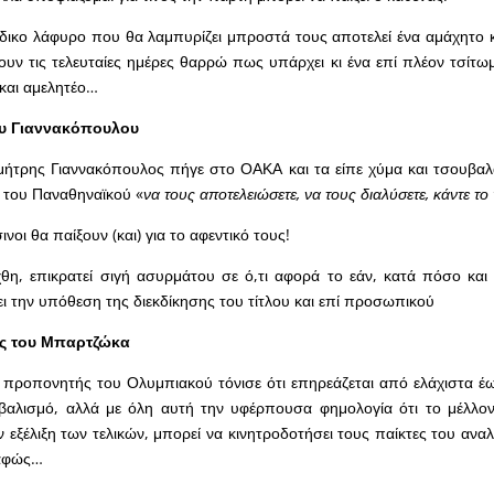
ικο λάφυρο που θα λαμπυρίζει μπροστά τους αποτελεί ένα αμάχητο κ
υν τις τελευταίες ημέρες θαρρώ πως υπάρχει κι ένα επί πλέον τσίτωμ
και αμελητέο…
υ Γιαννακόπουλου
ημήτρης Γιαννακόπουλος πήγε στο ΟΑΚΑ και τα είπε χύμα και τσουβα
 του Παναθηναϊκού «
να τους αποτελειώσετε, να τους διαλύσετε, κάντε το
ινοι θα παίξουν (και) για το αφεντικό τους!
χθη, επικρατεί σιγή ασυρμάτου σε ό,τι αφορά το εάν, κατά πόσο κα
 την υπόθεση της διεκδίκησης του τίτλου και επί προσωπικού
ς του Μπαρτζώκα
ο προπονητής του Ολυμπιακού τόνισε ότι επηρεάζεται από ελάχιστα 
ιβαλισμό, αλλά με όλη αυτή την υφέρπουσα φημολογία ότι το μέλλο
ν εξέλιξη των τελικών, μπορεί να κινητροδοτήσει τους παίκτες του αν
αφώς…