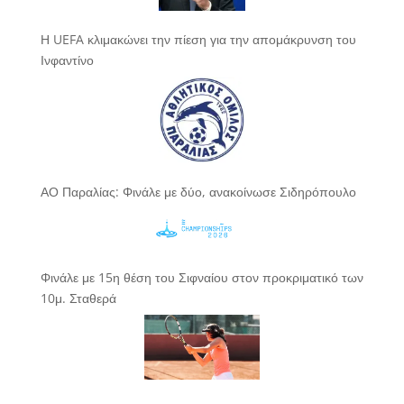
Η UEFA κλιμακώνει την πίεση για την απομάκρυνση του
Ινφαντίνο
ΑΟ Παραλίας: Φινάλε με δύο, ανακοίνωσε Σιδηρόπουλο
Φινάλε με 15η θέση του Σιφναίου στον προκριματικό των
10μ. Σταθερά