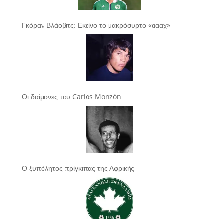
Γκόραν Βλάοβιτς: Εκείνο το μακρόσυρτο «αααχ»
Οι δαίμονες του Carlos Monzón
Ο ξυπόλητος πρίγκιπας της Αφρικής