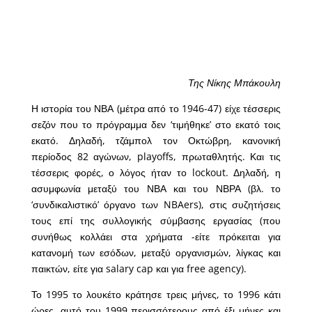
Της Νίκης Μπάκουλη
Η ιστορία του ΝΒΑ (μέτρα από το 1946-47) είχε τέσσερις
σεζόν που το πρόγραμμα δεν ‘τιμήθηκε’ στο εκατό τοις
εκατό. Δηλαδή, τζάμπολ τον Οκτώβρη, κανονική
περίοδος 82 αγώνων, playoffs, πρωταθλητής. Και τις
τέσσερις φορές, ο λόγος ήταν το lockout. Δηλαδή, η
ασυμφωνία μεταξύ του ΝΒΑ και του ΝΒΡΑ (βλ. το
‘συνδικαλιστικό’ όργανο των NBAers), στις συζητήσεις
τους επί της συλλογικής σύμβασης εργασίας (που
συνήθως κολλάει στα χρήματα -είτε πρόκειται για
κατανομή των εσόδων, μεταξύ οργανισμών, λίγκας και
παικτών, είτε για salary cap και για free agency).
Το 1995 το λουκέτο κράτησε τρεις μήνες, το 1996 κάτι
ώρες, αυτό του 1999 περισσότερους από έξι μήνες και