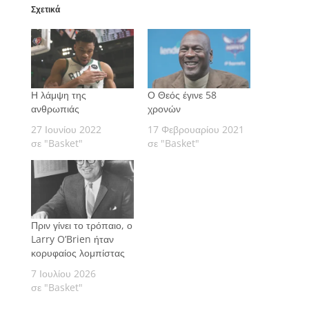
Σχετικά
Η λάμψη της
Ο Θεός έγινε 58
ανθρωπιάς
χρονών
27 Ιουνίου 2022
17 Φεβρουαρίου 2021
σε "Basket"
σε "Basket"
Πριν γίνει το τρόπαιο, ο
Larry O’Brien ήταν
κορυφαίος λομπίστας
7 Ιουλίου 2026
σε "Basket"