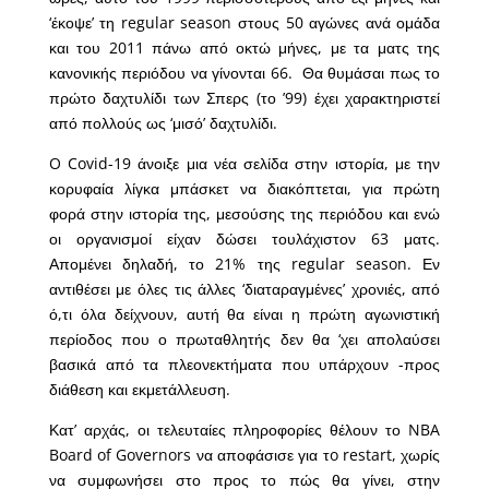
‘έκοψε’ τη regular season στους 50 αγώνες ανά ομάδα
και του 2011 πάνω από οκτώ μήνες, με τα ματς της
κανονικής περιόδου να γίνονται 66. Θα θυμάσαι πως το
πρώτο δαχτυλίδι των Σπερς (το ’99) έχει χαρακτηριστεί
από πολλούς ως ‘μισό’ δαχτυλίδι.
O Covid-19 άνοιξε μια νέα σελίδα στην ιστορία, με την
κορυφαία λίγκα μπάσκετ να διακόπτεται, για πρώτη
φορά στην ιστορία της, μεσούσης της περιόδου και ενώ
οι οργανισμοί είχαν δώσει τουλάχιστον 63 ματς.
Απομένει δηλαδή, το 21% της regular season. Εν
αντιθέσει με όλες τις άλλες ‘διαταραγμένες’ χρονιές, από
ό,τι όλα δείχνουν, αυτή θα είναι η πρώτη αγωνιστική
περίοδος που ο πρωταθλητής δεν θα ‘χει απολαύσει
βασικά από τα πλεονεκτήματα που υπάρχουν -προς
διάθεση και εκμετάλλευση.
Κατ’ αρχάς, οι τελευταίες πληροφορίες θέλουν το NBA
Board of Governors να αποφάσισε για τo restart, χωρίς
να συμφωνήσει στο προς το πώς θα γίνει, στην