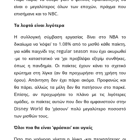
είναι ο μεγαλύτερος όλων των εποχών, πράγμα που
επισήμανε και το NBC.
Τα λεφτά είναι λιγότερα
Η συλλογική σύμβαση εργασίας δίνει στο ΝΒΑ το
δικαίωμα να ‘κόψει’ το 1.08% από το μισθό κάθε παίκτη,
για κάθε παιχνίδι της regular season που έχει ακυρωθεί
-με το καταστατικό να ‘χει προβλέψει εξτρίμ συνθήκες,
όπως η πανδημία. Οι παίκτες έχουν κάνει το σχετικό
ερώτημα στη λίγκα (αν θα προχωρήσει στη χρήση του
όρου). Απάντηση δεν έχει πάρει ακόμα. Προφανώς και
θα πάρει, αλλιώς τα μέλη δεν θα πατήσουν στο παρκέ.
Επίσης, αν προχωρήσει το πλάνο με τις λιγότερες
ομάδες, οι παίκτες αυτών που δεν θα εμφανιστούν στην
Disney World θα ‘χάσουν’ πολύ μεγαλύτερο ποσοστό
των μισθών τους.
Όλοι πια θα είναι ‘φρέσκοι’ και υγιείς
Όσο πιο γρήγορη γίνεται η λίγκα -και περισσότερες οι