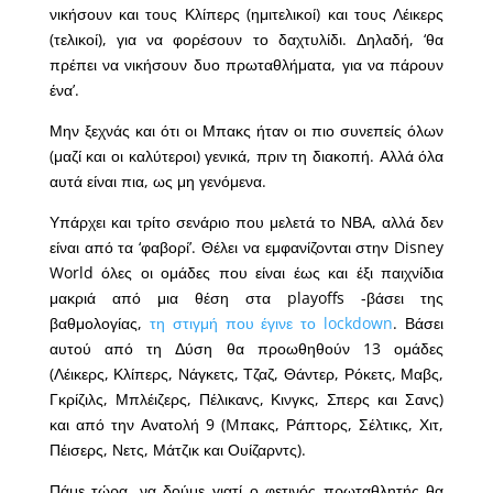
νικήσουν και τους Κλίπερς (ημιτελικοί) και τους Λέικερς
(τελικοί), για να φορέσουν το δαχτυλίδι. Δηλαδή, ‘θα
πρέπει να νικήσουν δυο πρωταθλήματα, για να πάρουν
ένα’.
Μην ξεχνάς και ότι οι Μπακς ήταν οι πιο συνεπείς όλων
(μαζί και οι καλύτεροι) γενικά, πριν τη διακοπή. Αλλά όλα
αυτά είναι πια, ως μη γενόμενα.
Υπάρχει και τρίτο σενάριο που μελετά το ΝΒΑ, αλλά δεν
είναι από τα ‘φαβορί’. Θέλει να εμφανίζονται στην Disney
World όλες οι ομάδες που είναι έως και έξι παιχνίδια
μακριά από μια θέση στα playoffs -βάσει της
βαθμολογίας,
τη στιγμή που έγινε το lockdown
. Βάσει
αυτού από τη Δύση θα προωθηθούν 13 ομάδες
(Λέικερς, Κλίπερς, Νάγκετς, Τζαζ, Θάντερ, Ρόκετς, Μαβς,
Γκρίζιλς, Μπλέιζερς, Πέλικανς, Κινγκς, Σπερς και Σανς)
και από την Ανατολή 9 (Mπακς, Ράπτορς, Σέλτικς, Χιτ,
Πέισερς, Νετς, Μάτζικ και Ουίζαρντς).
Πάμε τώρα, να δούμε γιατί ο φετινός πρωταθλητής θα