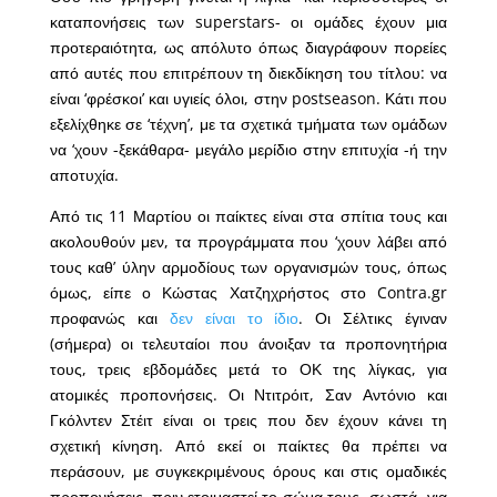
καταπονήσεις των superstars- οι ομάδες έχουν μια
προτεραιότητα, ως απόλυτο όπως διαγράφουν πορείες
από αυτές που επιτρέπουν τη διεκδίκηση του τίτλου: να
είναι ‘φρέσκοι’ και υγιείς όλοι, στην postseason. Κάτι που
εξελίχθηκε σε ‘τέχνη’, με τα σχετικά τμήματα των ομάδων
να ‘χουν -ξεκάθαρα- μεγάλο μερίδιο στην επιτυχία -ή την
αποτυχία.
Από τις 11 Μαρτίου οι παίκτες είναι στα σπίτια τους και
ακολουθούν μεν, τα προγράμματα που ‘χουν λάβει από
τους καθ’ ύλην αρμοδίους των οργανισμών τους, όπως
όμως, είπε ο Κώστας Χατζηχρήστος στο Contra.gr
προφανώς και
δεν είναι το ίδιο
. Οι Σέλτικς έγιναν
(σήμερα) οι τελευταίοι που άνοιξαν τα προπονητήρια
τους, τρεις εβδομάδες μετά το ΟΚ της λίγκας, για
ατομικές προπονήσεις. Οι Ντιτρόιτ, Σαν Αντόνιο και
Γκόλντεν Στέιτ είναι οι τρεις που δεν έχουν κάνει τη
σχετική κίνηση. Από εκεί οι παίκτες θα πρέπει να
περάσουν, με συγκεκριμένους όρους και στις ομαδικές
προπονήσεις, πριν ετοιμαστεί το σώμα τους -σωστά- για