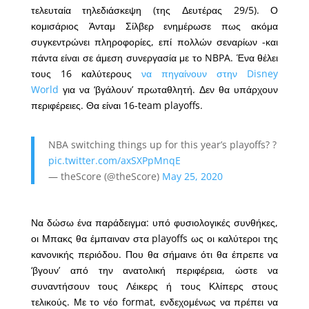
τελευταία τηλεδιάσκεψη (της Δευτέρας 29/5). Ο
κομισάριος Άνταμ Σίλβερ ενημέρωσε πως ακόμα
συγκεντρώνει πληροφορίες, επί πολλών σεναρίων -και
πάντα είναι σε άμεση συνεργασία με το NBPA. Ένα θέλει
τους 16 καλύτερους
να πηγαίνουν στην Disney
World
για να ‘βγάλουν’ πρωταθλητή. Δεν θα υπάρχουν
περιφέρειες. Θα είναι 16-team playoffs.
NBA switching things up for this year’s playoffs? ?
pic.twitter.com/axSXPpMnqE
— theScore (@theScore)
May 25, 2020
Να δώσω ένα παράδειγμα: υπό φυσιολογικές συνθήκες,
οι Μπακς θα έμπαιναν στα playoffs ως οι καλύτεροι της
κανονικής περιόδου. Που θα σήμαινε ότι θα έπρεπε να
‘βγουν’ από την ανατολική περιφέρεια, ώστε να
συναντήσουν τους Λέικερς ή τους Κλίπερς στους
τελικούς. Με το νέο format, ενδεχομένως να πρέπει να