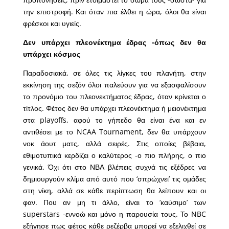
την επιστροφή. Και όταν πια έλθει η ώρα, όλοι θα είναι
φρέσκοι και υγιείς.
Δεν υπάρχει πλεονέκτημα έδρας -όπως δεν θα
υπάρχει κόσμος
Παραδοσιακά, σε όλες τις λίγκες του πλανήτη, στην
εκκίνηση της σεζόν όλοι παλεύουν για να εξασφαλίσουν
το προνόμιο του πλεονεκτήματος έδρας, όταν κρίνεται ο
τίτλος. Φέτος δεν θα υπάρχει πλεονέκτημα ή μειονέκτημα
στα playoffs, αφού το γήπεδο θα είναι ένα και εν
αντιθέσει με το NCAA Tournament, δεν θα υπάρχουν
νοκ άουτ ματς, αλλά σειρές. Στις οποίες βέβαια,
εθιμοτυπικά κερδίζει ο καλύτερος -ο πιο πλήρης, ο πιο
γενικά. Όχι ότι στο ΝΒΑ βλέπεις συχνά τις εξέδρες να
δημιουργούν κλίμα από αυτό που ‘σπρώχνει’ τις ομάδες
στη νίκη, αλλά σε κάθε περίπτωση θα λείπουν και οι
φαν. Που αν μη τι άλλο, είναι το ‘καύσιμο’ των
superstars -εννοώ και μόνο η παρουσία τους. Το NBC
εξήγησε πως φέτος κάθε ρεζέρβα μπορεί να εξελιχθεί σε