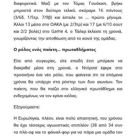
διαφορετικά. Μαζί με τον Τόμας Γουόκαπ, βγήκε
μπροστά στον δεύτερο τελικό, σκόραρε 16 πόντους
(3/6δ, 1/5τρ, 7/9β) και έστειλε το … πρώτο μήνυμα.
Άλλοι 13 μέσα στο ΟΑΚΑ (με 2/3τρ) και 17 (με 6/10 σουτ
και 2/2 βολές) στο Game 4, ο Τάιλερ έκλεισε τη χρονιά,
γνωρίζοντας την αποθέωση από το κοινό της ομάδας.
Ο ρόλος ενός παίκτη… πρωταθλήματος
Είτε από συγκυρίες, είτε επειδή έτσι μπόρεσε να
διακριθεί μέσα στη χρονιά, ο Ντόρσεϊ έφερε στο
προσκήνιο ένα νέο ρόλο, που φαίνεται ότι τα επόμενα
χρόνια θα υπάρχει στα ρόστερ των δυο αιωνίων. Τον
παίκτη, που θα παίζει στο ελληνικό πρωτάθλημα και
ενδεχομένως να τον κρίνει κιόλας.
Εξηγούμαστε:
Η Ευρωλίγκα, πλέον, είναι πολύ απαιτητική, του χρόνου
θα έχει τέσσερις αγωνιστικές επιπλέον (38 από 34 συν
τα πλέι-οφ και το φάιναλ-φορ για να πάρει μια ομάδα τον