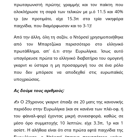
πρωταγωνιστή πρώτης γραμμής και τον παίκτη που
ολοκλήρωσε τη σειρά των τελικών με μ.ό 11.5 και 40%
τρ (αν προτιμάτε, είχε 15.3π στα τρία νικηφόρα
παιχνίδια, που διαμόρφωσαν και το 3-1)!
Από την άλλη, όλη τη σεζόν, ο Ντόρσεϊ χρησιμοποιήθηκε
από τον Μπαρτζώκα περισσότερο στο ελληνικό
πρωτάθλημα, απ’ ό,τι στην Ευρωλίγκα. Ίσως αυτό
υπαγόρευσε πρώτα το ελληνικό διαβατήριο του ομογενή
γκαρντ κι ύστερα η μη προσαρμογή του σε ένα ρόλο
που δεν μπόρεσε να αποδεχθεί στις ευρωπαϊκές
υποχρεώσεις.
Ας δούμε τους αριθμούς:
✍ Ο 29χρονος γκαρντ έπαιξε σε 20 ματς της κανονικής
περιόδου στην Ευρωλίγκα (και σε κανένα των πλέι-οφ, ή
του φάιναλ-φορ) έχοντας μικρή συνεισφορά, καθώς σε
μέσο όρο συμμετοχής 10 λεπτών, είχε 3.3π, 1ρ και 1
ασίστ. Η αλήθεια είναι ότι στα πρώτα εφτά παιχνίδια της
Ευρωλίγκας, ο Ντόρσεϊ έπαιρνε περισσότερο χρόνο.