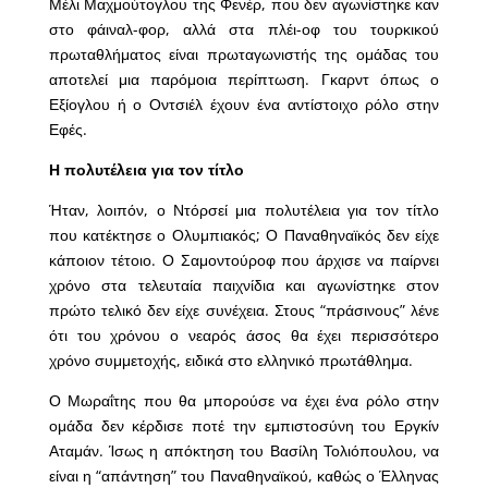
Μέλι Μαχμούτογλου της Φενέρ, που δεν αγωνίστηκε καν
στο φάιναλ-φορ, αλλά στα πλέι-οφ του τουρκικού
πρωταθλήματος είναι πρωταγωνιστής της ομάδας του
αποτελεί μια παρόμοια περίπτωση. Γκαρντ όπως ο
Εξίογλου ή ο Οντσιέλ έχουν ένα αντίστοιχο ρόλο στην
Εφές.
Η πολυτέλεια για τον τίτλο
Ήταν, λοιπόν, ο Ντόρσεί μια πολυτέλεια για τον τίτλο
που κατέκτησε ο Ολυμπιακός; Ο Παναθηναϊκός δεν είχε
κάποιον τέτοιο. Ο Σαμοντούροφ που άρχισε να παίρνει
χρόνο στα τελευταία παιχνίδια και αγωνίστηκε στον
πρώτο τελικό δεν είχε συνέχεια. Στους “πράσινους” λένε
ότι του χρόνου ο νεαρός άσος θα έχει περισσότερο
χρόνο συμμετοχής, ειδικά στο ελληνικό πρωτάθλημα.
Ο Μωραΐτης που θα μπορούσε να έχει ένα ρόλο στην
ομάδα δεν κέρδισε ποτέ την εμπιστοσύνη του Εργκίν
Αταμάν. Ίσως η απόκτηση του Βασίλη Τολιόπουλου, να
είναι η “απάντηση” του Παναθηναϊκού, καθώς ο Έλληνας