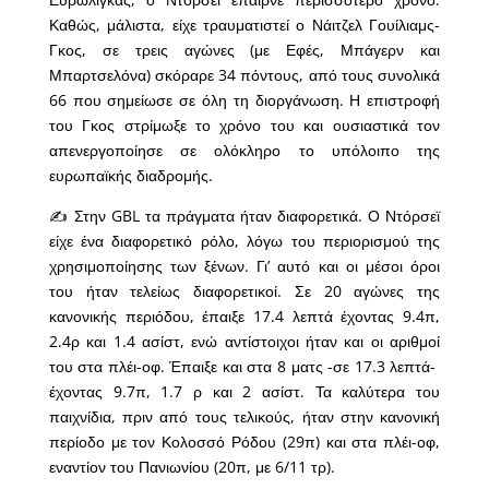
Καθώς, μάλιστα, είχε τραυματιστεί ο Νάιτζελ Γουίλιαμς-
Γκος, σε τρεις αγώνες (με Εφές, Μπάγερν και
Μπαρτσελόνα) σκόραρε 34 πόντους, από τους συνολικά
66 που σημείωσε σε όλη τη διοργάνωση. Η επιστροφή
του Γκος στρίμωξε το χρόνο του και ουσιαστικά τον
απενεργοποίησε σε ολόκληρο το υπόλοιπο της
ευρωπαϊκής διαδρομής.
✍ Στην GBL τα πράγματα ήταν διαφορετικά. Ο Ντόρσεϊ
είχε ένα διαφορετικό ρόλο, λόγω του περιορισμού της
χρησιμοποίησης των ξένων. Γι’ αυτό και οι μέσοι όροι
του ήταν τελείως διαφορετικοί. Σε 20 αγώνες της
κανονικής περιόδου, έπαιξε 17.4 λεπτά έχοντας 9.4π,
2.4ρ και 1.4 ασίστ, ενώ αντίστοιχοι ήταν και οι αριθμοί
του στα πλέι-οφ. Έπαιξε και στα 8 ματς -σε 17.3 λεπτά-
έχοντας 9.7π, 1.7 ρ και 2 ασίστ. Τα καλύτερα του
παιχνίδια, πριν από τους τελικούς, ήταν στην κανονική
περίοδο με τον Κολοσσό Ρόδου (29π) και στα πλέι-οφ,
εναντίον του Πανιωνίου (20π, με 6/11 τρ).