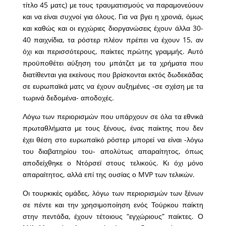
τίτλο 45 ματς) με τους τραυματισμούς να παραμονεύουν
και να είναι συχνοί για όλους. Για να βγει η χρονιά, όμως
και καθώς και οι εγχώριες διοργανώσεις έχουν άλλα 30-
40 παιχνίδια, τα ρόστερ πλέον πρέπει να έχουν 15, αν
όχι και περισσότερους, παίκτες πρώτης γραμμής. Αυτό
προϋποθέτει αύξηση του μπάτζετ με τα χρήματα που
διατίθενται για εκείνους που βρίσκονται εκτός δωδεκάδας
σε ευρωπαϊκά ματς να έχουν αυξημένες -σε σχέση με τα
τωρινά δεδομένα- αποδοχές.
Λόγω των περιορισμών που υπάρχουν σε όλα τα εθνικά
πρωταθλήματα με τους ξένους, ένας παίκτης που δεν
έχει θέση στο ευρωπαϊκό ρόστερ μπορεί να είναι -λόγω
του διαβατηρίου του- απολύτως απαραίτητος, όπως
αποδείχθηκε ο Ντόρσεϊ στους τελικούς. Κι όχι μόνο
απαραίτητος, αλλά επί της ουσίας ο MVP των τελικών.
Οι τουρκικές ομάδες, λόγω των περιορισμών των ξένων
σε πέντε και την χρησιμοποίηση ενός Τούρκου παίκτη
στην πεντάδα, έχουν τέτοιους “εγχώριους” παίκτες. Ο