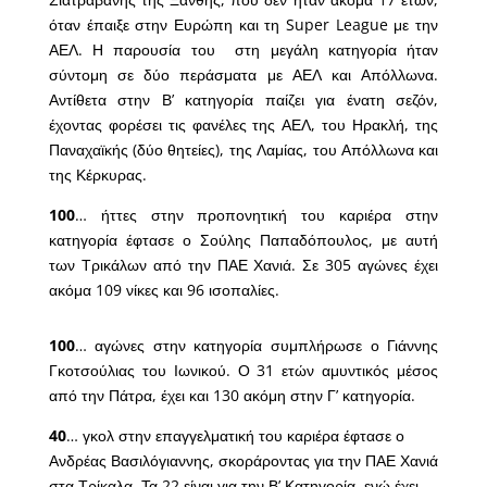
όταν έπαιξε στην Ευρώπη και τη Super League με την
ΑΕΛ. Η παρουσία του στη μεγάλη κατηγορία ήταν
σύντομη σε δύο περάσματα με ΑΕΛ και Απόλλωνα.
Αντίθετα στην Β’ κατηγορία παίζει για ένατη σεζόν,
έχοντας φορέσει τις φανέλες της ΑΕΛ, του Ηρακλή, της
Παναχαϊκής (δύο θητείες), της Λαμίας, του Απόλλωνα και
της Κέρκυρας.
100
… ήττες στην προπονητική του καριέρα στην
κατηγορία έφτασε ο Σούλης Παπαδόπουλος, με αυτή
των Τρικάλων από την ΠΑΕ Χανιά. Σε 305 αγώνες έχει
ακόμα 109 νίκες και 96 ισοπαλίες.
100
… αγώνες στην κατηγορία συμπλήρωσε ο Γιάννης
Γκοτσούλιας του Ιωνικού. Ο 31 ετών αμυντικός μέσος
από την Πάτρα, έχει και 130 ακόμη στην Γ’ κατηγορία.
40
… γκολ στην επαγγελματική του καριέρα έφτασε ο
Ανδρέας Βασιλόγιαννης, σκοράροντας για την ΠΑΕ Χανιά
στα Τρίκαλα. Τα 22 είναι για την Β’ Κατηγορία, ενώ έχει