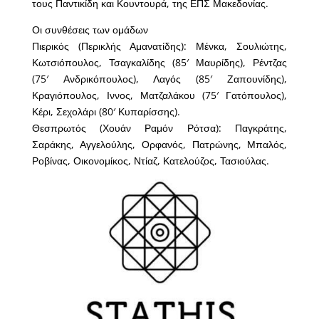
τους Παντικίδη και Κουντουρά, της ΕΠΣ Μακεδονίας.
Οι συνθέσεις των ομάδων
Πιερικός (Περικλής Αμανατίδης): Μένκα, Σουλιώτης,
Κωτσιόπουλος, Τσαγκαλίδης (85′ Μαυρίδης), Ρέντζας
(75′ Ανδρικόπουλος), Λαγός (85′ Ζαπουνίδης),
Κραγιόπουλος, Ιννος, Ματζαλάκου (75′ Γατόπουλος),
Κέρι, Σεχολάρι (80′ Κυπαρίσσης).
Θεσπρωτός (Χουάν Ραμόν Ρότσα): Παγκράτης,
Σαράκης, Αγγελούλης, Ορφανός, Πατρώνης, Μπαλός,
Ροβίνας, Οικονομίκος, Ντίαζ, Κατελούζος, Τασιούλας.