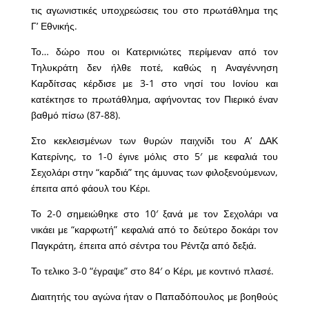
τις αγωνιστικές υποχρεώσεις του στο πρωτάθλημα της
Γ’ Εθνικής.
Το… δώρο που οι Κατερινιώτες περίμεναν από τον
Τηλυκράτη δεν ήλθε ποτέ, καθώς η Αναγέννηση
Καρδίτσας κέρδισε με 3-1 στο νησί του Ιονίου και
κατέκτησε το πρωτάθλημα, αφήνοντας τον Πιερικό έναν
βαθμό πίσω (87-88).
Στο κεκλεισμένων των θυρών παιχνίδι του Α’ ΔΑΚ
Κατερίνης, το 1-0 έγινε μόλις στο 5′ με κεφαλιά του
Σεχολάρι στην “καρδιά” της άμυνας των φιλοξενούμενων,
έπειτα από φάουλ του Κέρι.
Το 2-0 σημειώθηκε στο 10′ ξανά με τον Σεχολάρι να
νικάει με “καρφωτή” κεφαλιά από το δεύτερο δοκάρι τον
Παγκράτη, έπειτα από σέντρα του Ρέντζα από δεξιά.
Το τελικο 3-0 “έγραψε” στο 84′ ο Κέρι, με κοντινό πλασέ.
Διαιτητής του αγώνα ήταν ο Παπαδόπουλος με βοηθούς