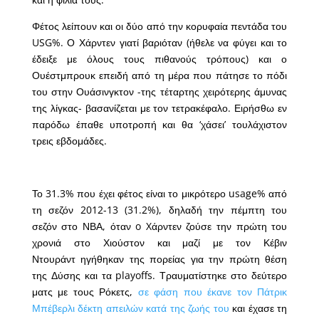
Φέτος λείπουν και οι δύο από την κορυφαία πεντάδα του
USG%. Ο Χάρντεν γιατί βαριόταν (ήθελε να φύγει και το
έδειξε με όλους τους πιθανούς τρόπους) και ο
Ουέστμπρουκ επειδή από τη μέρα που πάτησε το πόδι
του στην Ουάσινγκτον -της τέταρτης χειρότερης άμυνας
της λίγκας- βασανίζεται με τον τετρακέφαλο. Ειρήσθω εν
παρόδω έπαθε υποτροπή και θα ‘χάσει’ τουλάχιστον
τρεις εβδομάδες.
Το 31.3% που έχει φέτος είναι το μικρότερο usage% από
τη σεζόν 2012-13 (31.2%), δηλαδή την πέμπτη του
σεζόν στο ΝΒΑ, όταν o Xάρντεν ζούσε την πρώτη του
χρονιά στο Χιούστον και μαζί με τον Κέβιν
Ντουράντ ηγήθηκαν της πορείας για την πρώτη θέση
της Δύσης και τα playoffs. Τραυματίστηκε στο δεύτερο
ματς με τους Ρόκετς,
σε φάση που έκανε τον Πάτρικ
Μπέβερλι δέκτη απειλών κατά της ζωής του
και έχασε τη