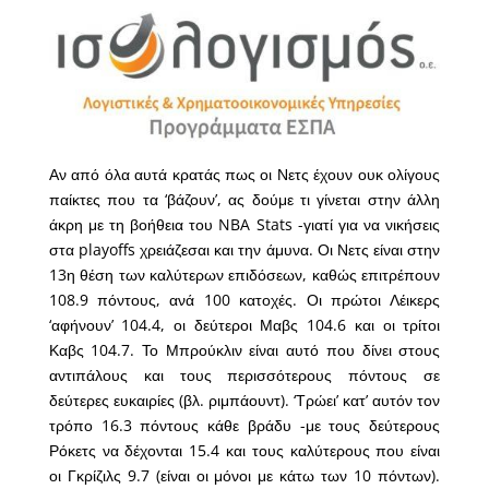
Αν από όλα αυτά κρατάς πως οι Νετς έχουν ουκ ολίγους
παίκτες που τα ‘βάζουν’, ας δούμε τι γίνεται στην άλλη
άκρη με τη βοήθεια του NBA Stats -γιατί για να νικήσεις
στα playoffs χρειάζεσαι και την άμυνα. Οι Νετς είναι στην
13η θέση των καλύτερων επιδόσεων, καθώς επιτρέπουν
108.9 πόντους, ανά 100 κατοχές. Οι πρώτοι Λέικερς
‘αφήνουν’ 104.4, οι δεύτεροι Μαβς 104.6 και οι τρίτοι
Καβς 104.7. Το Μπρούκλιν είναι αυτό που δίνει στους
αντιπάλους και τους περισσότερους πόντους σε
δεύτερες ευκαιρίες (βλ. ριμπάουντ). ‘Τρώει’ κατ’ αυτόν τον
τρόπο 16.3 πόντους κάθε βράδυ -με τους δεύτερους
Ρόκετς να δέχονται 15.4 και τους καλύτερους που είναι
οι Γκρίζιλς 9.7 (είναι οι μόνοι με κάτω των 10 πόντων).