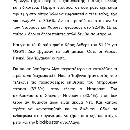
Έρβινγκ, της ιδιαίτερης ψυχοσύνθεσης -ούτως ή άλλως
και ειδικότερα. Παρεμπιπτόντως, σε όσα ματς έχει κάνει
την τιμή στο Μπρούκλιν να εμφανιστεί ο τελευταίος, είχε
για usage% to 30.6%. Aν το προσθέσεις στο σύνολο
των Ντουράντ και Χάρντεν, φτάνουμε στο 92.4%. Ως εκ
τούτου, όλοι οι άλλοι παίκτες απλά δεν θα σουτάρουν.
Και για αυτό ‘θυσιάστηκε’ ο Κάρις ΛεΒερτ του 31.1% για
USG%. Δεν έβγαιναν τα μαθηματικά. Ούτε οι θέσεις.
Γενικά, δεν ‘έβγαιναν’ οι Νετς.
Για να σε βοηθήσω λίγο περισσότερο να καταλάβεις τι
πρέπει να διαχειριστεί ο Νας, ο Έρβινγκ ήταν αυτός που
τελείωνε τις περισσότερες επιθέσεις του Μπρούκλιν
πέρυσι (33.3%) -όταν έλειπε ο Ντουράντ. Τον
ακολουθούσε ο Σπένσερ Ντίνουιντι (30.4%), που δεν
ξέρω αν θυμάσαι αλλά είναι ακόμα Νετ. Και κάπως
πρέπει να ικανοποιηθούν και τα δικά του ‘θέλω’ αν
ενδιαφέρεται ο οργανισμός να ζήσει όσα έχει ως στόχο,
μετά και την blockbuster ανταλλαγή.