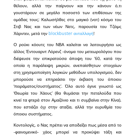
θέλουν, αλλά την παίρνουν και την κάνουν ό,τι
γουστάρουν σε μεγάλο ποσοστό των επιθέσεων της
ομάδας τους; Καλωσήλθες στο μαγικό (νοτ) κόσμο του
Στιβ Νας και των νέων Νετς, παρουσία του Τζέιμς
Χάρντεν, μετά την
blockbuster ανταλλαγή
!
Ο ρούκι κόουτς του ΝΒΑ καλείται να λειτουργήσει ως
άλλος Έντουαρντ Λόρενζ -όνομα του μετεωρολόγου που
διέψευσε την επικρατούσα άποψη του ’60, κατά την
οποία η παράλειψη μικρών, ανεπαίσθητων στοιχείων
στη χρησιμοποίηση λογικών μεθόδων υπολογισμού, δεν
μπορούσε να επηρεάσει την έκβαση του όποιου
‘πειράματος/συστήματος’. Όλο αυτό έγινε γνωστό ως
‘Θεωρία του Χάους’ (θα θυμάσαι την πεταλούδα που
κινεί τα φτερά στον Αμαζόνιο και τι συμβαίνει στην Κίνα),
που εστιάζει όχι στην αταξία, αλλά την ευρυθμία του
όποιου συστήματος.
Κοντολογίς, ο Νας πρέπει να αποδείξει πως μέσα από το
-φαινομενικό- χάος μπορεί να προκύψει τάξη και