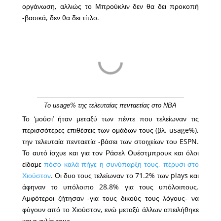
οργάνωση, αλλιώς το Μπρούκλιν δεν θα δει προκοπή
-βασικά, δεν θα δει τίτλο.
To usage% της τελευταίας πενταετίας στο ΝΒΑ
Το ‘μούσι’ ήταν μεταξύ των πέντε που τελείωναν τις
περισσότερες επιθέσεις των ομάδων τους (βλ. usage%),
την τελευταία πενταετία -βάσει των στοιχείων του ESPN.
Το αυτό ίσχυε και για τον Ράσελ Ουέστμπρουκ και όλοι
είδαμε
πόσο καλά πήγε η συνύπαρξη τους, πέρυσι στο
Χιούστον
. Οι δυο τους τελείωναν το 71.2% των plays και
άφηναν το υπόλοιπο 28.8% για τους υπόλοιπους.
Aμφότεροι ζήτησαν -για τους δικούς τους λόγους- να
φύγουν από το Χιούστον, ενώ μεταξύ άλλων απειλήθηκε
και η φιλία τους.