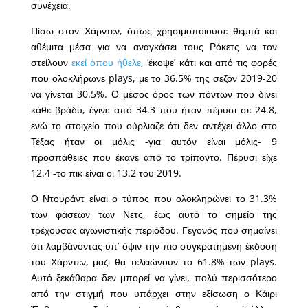
συνέχεια.
Πίσω στον Χάρντεν, όπως χρησιμοποιούσε θεμιτά και
αθέμιτα μέσα για να αναγκάσει τους Ρόκετς να τον
στείλουν
εκεί όπου ήθελε
, ‘έκοψε’ κάτι και από τις φορές
που ολοκλήρωνε plays, με το 36.5% της σεζόν 2019-20
να γίνεται 30.5%. Ο μέσος όρος των πόντων που δίνει
κάθε βράδυ, έγινε από 34.3 που ήταν πέρυσι σε 24.8,
ενώ το στοιχείο που ούρλιαζε ότι δεν αντέχει άλλο στο
Τέξας ήταν οι μόλις -για αυτόν είναι μόλις- 9
προσπάθειες που έκανε από το τρίποντο. Πέρυσι είχε
12.4 -το πικ είναι οι 13.2 του 2019.
Ο Ντουράντ είναι ο τύπος που ολοκληρώνει το 31.3%
των φάσεων των Νετς, έως αυτό το σημείο της
τρέχουσας αγωνιστικής περιόδου. Γεγονός που σημαίνει
ότι λαμβάνοντας υπ’ όψιν την πιο συγκρατημένη έκδοση
του Χάρντεν, μαζί θα τελειώνουν το 61.8% των plays.
Αυτό ξεκάθαρα δεν μπορεί να γίνει, πολύ περισσότερο
από την στιγμή που υπάρχει στην εξίσωση ο Κάιρι