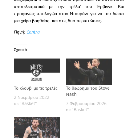
αποτελεσματικά με την ‘τρέλα’ του Έρβινγκ. Και
προφανώς υπολογίζει στον Ντουράντ για να του δώσει
μια χείρα βοηθείας -και στις δυο περιπτώσεις.
Πηγή:
Contra
Σχετικά
Το κλουβί με τις τρελές
Το θεώρημα του Steve
Nash
2 Νοεμβρίου 2022
σε "Basket"
7 Φεβρουαρίου 2026
σε "Basket"