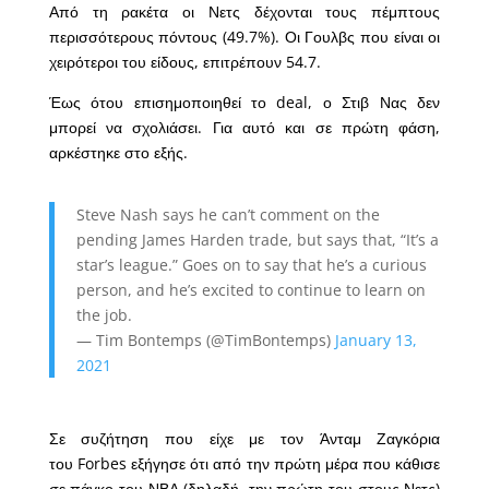
Από τη ρακέτα οι Νετς δέχονται τους πέμπτους
περισσότερους πόντους (49.7%). Οι Γουλβς που είναι οι
χειρότεροι του είδους, επιτρέπουν 54.7.
Έως ότου επισημοποιηθεί το deal, ο Στιβ Νας δεν
μπορεί να σχολιάσει. Για αυτό και σε πρώτη φάση,
αρκέστηκε στο εξής.
Steve Nash says he can’t comment on the
pending James Harden trade, but says that, “It’s a
star’s league.” Goes on to say that he’s a curious
person, and he’s excited to continue to learn on
the job.
— Tim Bontemps (@TimBontemps)
January 13,
2021
Σε συζήτηση που είχε με τον Άνταμ Ζαγκόρια
του
Forb
e
s
εξήγησε ότι από την πρώτη μέρα που κάθισε
σε πάγκο του ΝΒΑ (δηλαδή, την πρώτη του στους Νετς)