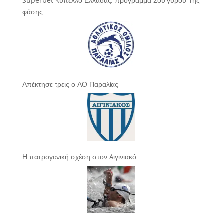
Superbet Κύπελλο Ελλάδας: πρόγραμμα 2ου γύρου 1ης
φάσης
Απέκτησε τρεις ο ΑΟ Παραλίας
Η πατρογονική σχέση στον Αιγινιακό