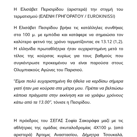
Η Ελισάβετ Περισιρίδου (αριστερά) την στιγμή του
τερματισμού (ΕΛΕΝΗ ΓΡΗΓΟΡΑΤΟΥ / EUROKINISSI)
Η Ελισάβετ Πεσιρίδου βρήκε τις κατάλληλες συνθήκες
στα 100 μ. με εμπόδια και κατάφερε να σημειώσει τον
καλύτερο φετινό της χρόνο τερματίζοντας σε 13.12 (1,2).
Η ελληνίδα πρωταθλήτρια ήταν ευχαριστημένη μετά το
τέλος της κούρσας κυρίως για τους βαθμούς που
συγκέντρωσε προκειμένου να είναι παρούσα στους
Ολυμπιακούς Αγώνες του Παρισιού.
“
Είμαι πολύ ευχαριστημένη θα ήθελα να κερδίσω σήμερα
γιατί ήταν μια κούρσα στα μέτρα μου. Πρέπει να βελτιώσω
κάποια πράγματα στην εκκίνηση και να γράψω χρόνους
κάτω από τα 13.00”
, τόνισε η Πεσιρίδου.
Η πρόεδρος του ΣΕΓΑΣ Σοφία Σακοράφα μαζί με τις
αθλήτριες της ομάδας σκυταλοδρομίας 4Χ100 μ. (από
αριστερά) Άρτεμις Αναστασίου, Δήμητρα Τσουκαλά,