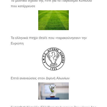
Το μυστικό σχέδιο της FIFA για το Παγκόσμιο Κύπελλο
που κατέρρευσε
Τα ελληνικά mega deals που «ταρακούνησαν» την
Ευρώπη
Επτά ανανεώσεις στον Διγενή Αλωνίων