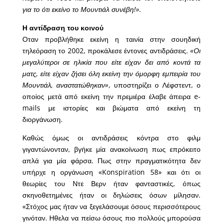
για το ότι εκείνο το Μουντιάλ συνέβη!».
Η αντίδραση του κοινού
Οταν προβλήθηκε εκείνη η ταινία στην σουηδική
τηλεόραση το 2002, προκάλεσε έντονες αντιδράσεις.
«Οι
μεγαλύτεροι σε ηλικία που είτε είχαν δει από κοντά τα
ματς, είτε είχαν ζήσει όλη εκείνη την όμορφη εμπειρία του
Μουντιάλ, αναστατώθηκαν»
, υποστηρίζει ο Λέφστεντ, ο
οποίος μετά από εκείνη την πρεμιέρα έλαβε άπειρα e-
mails με ιστορίες και βιώματα από εκείνη τη
διοργάνωση.
Καθώς όμως οι αντιδράσεις κόντρα στο φιλμ
γιγαντώνονταν, βγήκε μία ανακοίνωση πως επρόκειτο
απλά για μία φάρσα. Πως στην πραγματικότητα δεν
υπήρχε η οργάνωση «Konspiration 58» και ότι οι
θεωρίες του Ντε Βερν ήταν φανταστικές, όπως
σκηνοθετημένες ήταν οι δηλώσεις όσων μίλησαν.
«Στόχος μας ήταν να ξεγελάσουμε όσους περισσότερους
γινόταν. Ηθελα να πείσω όσους πιο πολλούς μπορούσα