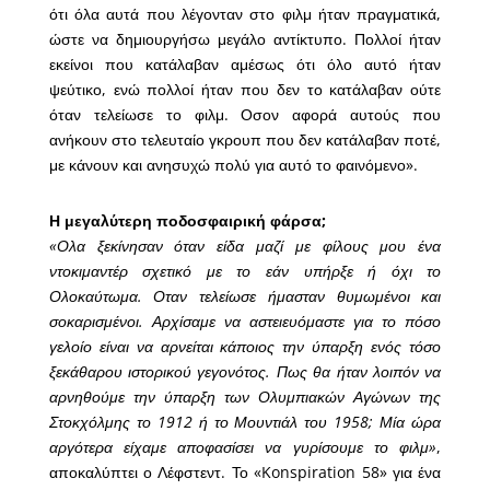
ότι όλα αυτά που λέγονταν στο φιλμ ήταν πραγματικά,
ώστε να δημιουργήσω μεγάλο αντίκτυπο. Πολλοί ήταν
εκείνοι που κατάλαβαν αμέσως ότι όλο αυτό ήταν
ψεύτικο, ενώ πολλοί ήταν που δεν το κατάλαβαν ούτε
όταν τελείωσε το φιλμ. Οσον αφορά αυτούς που
ανήκουν στο τελευταίο γκρουπ που δεν κατάλαβαν ποτέ,
με κάνουν και ανησυχώ πολύ για αυτό το φαινόμενο».
Η μεγαλύτερη ποδοσφαιρική φάρσα;
«Ολα ξεκίνησαν όταν είδα μαζί με φίλους μου ένα
ντοκιμαντέρ σχετικό με το εάν υπήρξε ή όχι το
Ολοκαύτωμα. Οταν τελείωσε ήμασταν θυμωμένοι και
σοκαρισμένοι. Αρχίσαμε να αστειευόμαστε για το πόσο
γελοίο είναι να αρνείται κάποιος την ύπαρξη ενός τόσο
ξεκάθαρου ιστορικού γεγονότος. Πως θα ήταν λοιπόν να
αρνηθούμε την ύπαρξη των Ολυμπιακών Αγώνων της
Στοκχόλμης το 1912 ή το Μουντιάλ του 1958; Μία ώρα
αργότερα είχαμε αποφασίσει να γυρίσουμε το φιλμ»
,
αποκαλύπτει ο Λέφστεντ. Το «Konspiration 58» για ένα