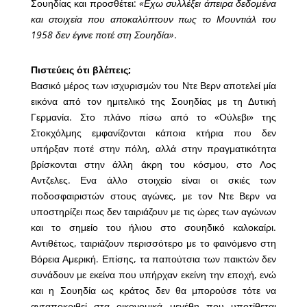
Σουηδίας και προσθέτει:
«Εχω συλλέξει άπειρα δεδομένα
και στοιχεία που αποκαλύπτουν πως το Μουντιάλ του
1958 δεν έγινε ποτέ στη Σουηδία»
.
Πιστεύεις ότι βλέπεις;
Βασικό μέρος των ισχυρισμών του Ντε Βερν αποτελεί μία
εικόνα από τον ημιτελικό της Σουηδίας με τη Δυτική
Γερμανία. Στο πλάνο πίσω από το «Ούλεβι» της
Στοκχόλμης εμφανίζονται κάποια κτήρια που δεν
υπήρξαν ποτέ στην πόλη, αλλά στην πραγματικότητα
βρίσκονται στην άλλη άκρη του κόσμου, στο Λος
Αντζελες. Ενα άλλο στοιχείο είναι οι σκιές των
ποδοσφαιριστών στους αγώνες, με τον Ντε Βερν να
υποστηρίζει πως δεν ταιριάζουν με τις ώρες των αγώνων
και το σημείο του ήλιου στο σουηδικό καλοκαίρι.
Αντιθέτως, ταιριάζουν περισσότερο με το φαινόμενο στη
Βόρεια Αμερική. Επίσης, τα παπούτσια των παικτών δεν
συνάδουν με εκείνα που υπήρχαν εκείνη την εποχή, ενώ
και η Σουηδία ως κράτος δεν θα μπορούσε τότε να
ανταποκριθεί στα οικονομικά μεγέθη που υποτίθεται