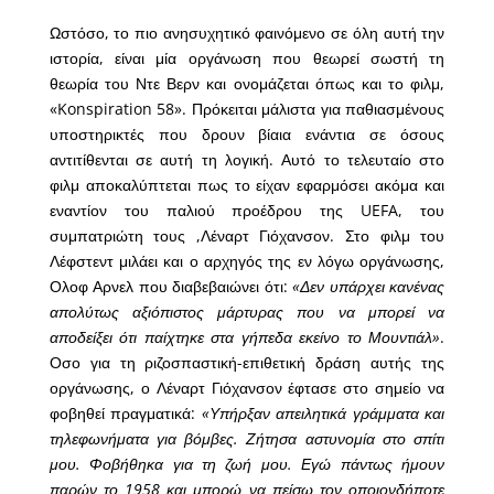
Ωστόσο, το πιο ανησυχητικό φαινόμενο σε όλη αυτή την
ιστορία, είναι μία οργάνωση που θεωρεί σωστή τη
θεωρία του Ντε Βερν και ονομάζεται όπως και το φιλμ,
«Konspiration 58». Πρόκειται μάλιστα για παθιασμένους
υποστηρικτές που δρουν βίαια ενάντια σε όσους
αντιτίθενται σε αυτή τη λογική. Αυτό το τελευταίο στο
φιλμ αποκαλύπτεται πως το είχαν εφαρμόσει ακόμα και
εναντίον του παλιού προέδρου της UEFA, του
συμπατριώτη τους ,Λέναρτ Γιόχανσον. Στο φιλμ του
Λέφστεντ μιλάει και ο αρχηγός της εν λόγω οργάνωσης,
Ολοφ Αρνελ που διαβεβαιώνει ότι:
«Δεν υπάρχει κανένας
απολύτως αξιόπιστος μάρτυρας που να μπορεί να
αποδείξει ότι παίχτηκε στα γήπεδα εκείνο το Μουντιάλ»
.
Οσο για τη ριζοσπαστική-επιθετική δράση αυτής της
οργάνωσης, ο Λέναρτ Γιόχανσον έφτασε στο σημείο να
φοβηθεί πραγματικά:
«Υπήρξαν απειλητικά γράμματα και
τηλεφωνήματα για βόμβες. Ζήτησα αστυνομία στο σπίτι
μου. Φοβήθηκα για τη ζωή μου. Εγώ πάντως ήμουν
παρών το 1958 και μπορώ να πείσω τον οποιονδήποτε