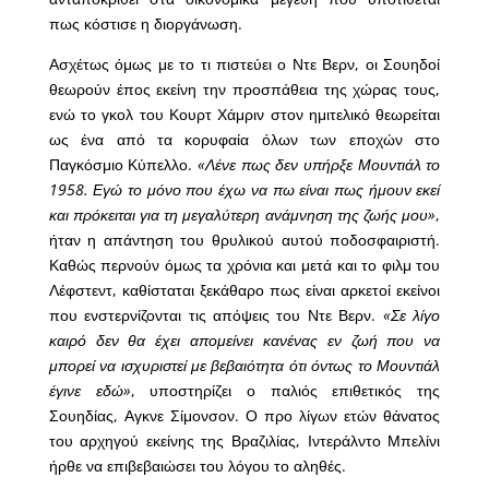
πως κόστισε η διοργάνωση.
Ασχέτως όμως με το τι πιστεύει ο Ντε Βερν, οι Σουηδοί
θεωρούν έπος εκείνη την προσπάθεια της χώρας τους,
ενώ το γκολ του Κουρτ Χάμριν στον ημιτελικό θεωρείται
ως ένα από τα κορυφαία όλων των εποχών στο
Παγκόσμιο Κύπελλο.
«Λένε πως δεν υπήρξε Μουντιάλ το
1958. Εγώ το μόνο που έχω να πω είναι πως ήμουν εκεί
και πρόκειται για τη μεγαλύτερη ανάμνηση της ζωής μου»
,
ήταν η απάντηση του θρυλικού αυτού ποδοσφαιριστή.
Καθώς περνούν όμως τα χρόνια και μετά και το φιλμ του
Λέφστεντ, καθίσταται ξεκάθαρο πως είναι αρκετοί εκείνοι
που ενστερνίζονται τις απόψεις του Ντε Βερν.
«Σε λίγο
καιρό δεν θα έχει απομείνει κανένας εν ζωή που να
μπορεί να ισχυριστεί με βεβαιότητα ότι όντως το Μουντιάλ
έγινε εδώ»
, υποστηρίζει ο παλιός επιθετικός της
Σουηδίας, Αγκνε Σίμονσον. Ο προ λίγων ετών θάνατος
του αρχηγού εκείνης της Βραζιλίας, Ιντεράλντο Μπελίνι
ήρθε να επιβεβαιώσει του λόγου το αληθές.