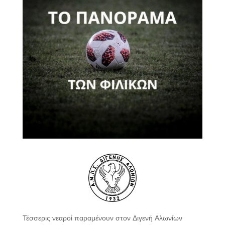
Τέσσερις νεαροί παραμένουν στον Διγενή Αλωνίων