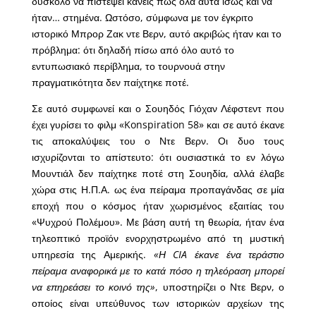
δύσκολο να πιστέψει κανείς πως όλα αυτά ίσως και να
ήταν… στημένα. Ωστόσο, σύμφωνα με τον έγκριτο
ιστορικό Μπρορ Ζακ ντε Βερν, αυτό ακριβώς ήταν και το
πρόβλημα: ότι δηλαδή πίσω από όλο αυτό το
εντυπωσιακό περίβλημα, το τουρνουά στην
πραγματικότητα δεν παίχτηκε ποτέ.
Σε αυτό συμφωνεί και ο Σουηδός Γιόχαν Λέφστεντ που
έχει γυρίσει το φιλμ «Konspiration 58» και σε αυτό έκανε
τις αποκαλύψεις του ο Ντε Βερν. Οι δυο τους
ισχυρίζονται το απίστευτο: ότι ουσιαστικά το εν λόγω
Μουντιάλ δεν παίχτηκε ποτέ στη Σουηδία, αλλά έλαβε
χώρα στις Η.Π.Α. ως ένα πείραμα προπαγάνδας σε μία
εποχή που ο κόσμος ήταν χωρισμένος εξαιτίας του
«Ψυχρού Πολέμου». Με βάση αυτή τη θεωρία, ήταν ένα
τηλεοπτικό προϊόν ενορχηστρωμένο από τη μυστική
υπηρεσία της Αμερικής.
«Η CIA έκανε ένα τεράστιο
πείραμα αναφορικά με το κατά πόσο η τηλεόραση μπορεί
να επηρεάσει το κοινό της»
, υποστηρίζει ο Ντε Βερν, ο
οποίος είναι υπεύθυνος των ιστορικών αρχείων της