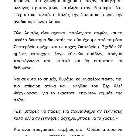
περσινό, που ξεκίνησε άσχημα η σεζόν, προέβη σε
αλλαγές προπονητών, κατέληξε στον Ρομπέρτο Ντε
Τζέρμπι και τελικά, ο Ιταλός την έσωσε και τώρα, την
αναδιαμορφώνει πλήρως.
Όλα, λοιπόν, είναι σχετικά. Υπολογίστε, σαφώς, και το
μεγάλο διάστημα διακοπής που θα έχουμε από τα μέσα
Σεπτεμβρίου μέχρι και τις αρχές Οκτωβρίου. Σχεδόν 20
ημέρες «αποχής», λόγω εθνικών ομάδων, πράγμα
πρωτόγνωρο που φυσικά και θα επηρεάσει τα
δεδομένα.
Και σε αυτό το σημείο, θυμάμαι και αναφέρω πάντα, την
πιο επίκαιρη ατάκα και… αλήθεια του Σερ Άλεξ
Φέργκιουσον, για το εκάστοτε, «πρώτο» κομμάτι της
σεζόν:
«Δεν μπορείς να πάρεις ένα πρωτάθλημα αν ξεκινήσεις
καλά, αλλά αν ξεκινήσεις άσχημα, μπορεί να το χάσεις!».
Και είναι πραγματικά, ακριβώς έτσι. Ουδείς μπορεί να