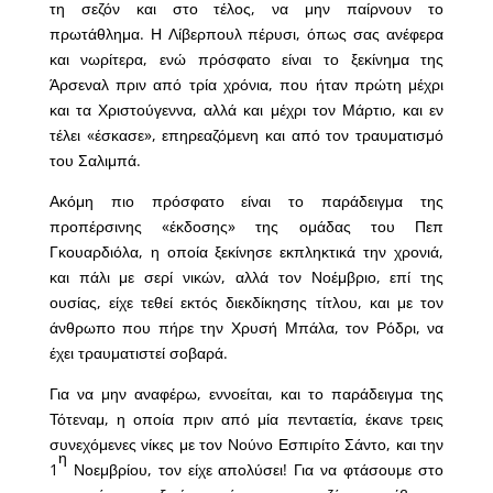
τη σεζόν και στο τέλος, να μην παίρνουν το
πρωτάθλημα. Η Λίβερπουλ πέρυσι, όπως σας ανέφερα
και νωρίτερα, ενώ πρόσφατο είναι το ξεκίνημα της
Άρσεναλ πριν από τρία χρόνια, που ήταν πρώτη μέχρι
και τα Χριστούγεννα, αλλά και μέχρι τον Μάρτιο, και εν
τέλει «έσκασε», επηρεαζόμενη και από τον τραυματισμό
του Σαλιμπά.
Ακόμη πιο πρόσφατο είναι το παράδειγμα της
προπέρσινης «έκδοσης» της ομάδας του Πεπ
Γκουαρδιόλα, η οποία ξεκίνησε εκπληκτικά την χρονιά,
και πάλι με σερί νικών, αλλά τον Νοέμβριο, επί της
ουσίας, είχε τεθεί εκτός διεκδίκησης τίτλου, και με τον
άνθρωπο που πήρε την Χρυσή Μπάλα, τον Ρόδρι, να
έχει τραυματιστεί σοβαρά.
Για να μην αναφέρω, εννοείται, και το παράδειγμα της
Τότεναμ, η οποία πριν από μία πενταετία, έκανε τρεις
συνεχόμενες νίκες με τον Νούνο Εσπιρίτο Σάντο, και την
η
1
Νοεμβρίου, τον είχε απολύσει! Για να φτάσουμε στο