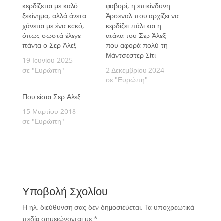
κερδίζεται με καλό
φαβορί, η επικίνδυνη
ξεκίνημα, αλλά άνετα
Άρσεναλ που αρχίζει να
χάνεται με ένα κακό,
κερδίζει πάλι και η
όπως σωστά έλεγε
ατάκα του Σερ Άλεξ
πάντα ο Σερ Άλεξ
που αφορά πολύ τη
Μάντσεστερ Σίτι
19 Ιουνίου 2025
σε "Ευρώπη"
2 Δεκεμβρίου 2024
σε "Ευρώπη"
Που είσαι Σερ Αλεξ
15 Μαρτίου 2018
σε "Ευρώπη"
Υποβολή Σχολίου
Η ηλ. διεύθυνση σας δεν δημοσιεύεται.
Τα υποχρεωτικά
πεδία σημειώνονται με
*