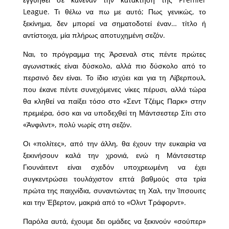
League. Τι θέλω να πω με αυτό; Πως γενικώς, το
ξεκίνημα, δεν μπορεί να σηματοδοτεί έναν… τίτλο ή
αντίστοιχα, μία πλήρως αποτυχημένη σεζόν.
Ναι, το πρόγραμμα της Άρσεναλ στις πέντε πρώτες
αγωνιστικές είναι δύσκολο, αλλά πιο δύσκολο από το
περσινό δεν είναι. Το ίδιο ισχύει και για τη Λίβερπουλ,
που έκανε πέντε συνεχόμενες νίκες πέρυσι, αλλά τώρα
θα κληθεί να παίξει τόσο στο «Σεντ Τζέιμς Παρκ» στην
πρεμιέρα, όσο και να υποδεχθεί τη Μάντσεστερ Σίτι στο
«Άνφιλντ», πολύ νωρίς στη σεζόν.
Οι «πολίτες», από την άλλη, θα έχουν την ευκαιρία να
ξεκινήσουν καλά την χρονιά, ενώ η Μάντσεστερ
Γιουνάιτεντ είναι σχεδόν υποχρεωμένη να έχει
συγκεντρώσει τουλάχιστον επτά βαθμούς στα τρία
πρώτα της παιχνίδια, συναντώντας τη Χαλ, την Ίπσουιτς
και την Έβερτον, μακριά από το «Ολντ Τράφορντ».
Παρόλα αυτά, έχουμε δει ομάδες να ξεκινούν «σούπερ»