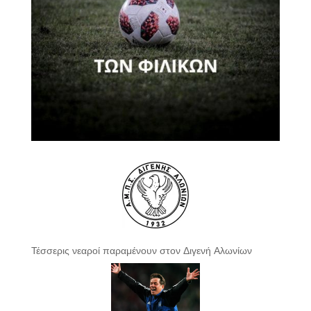
Τέσσερις νεαροί παραμένουν στον Διγενή Αλωνίων