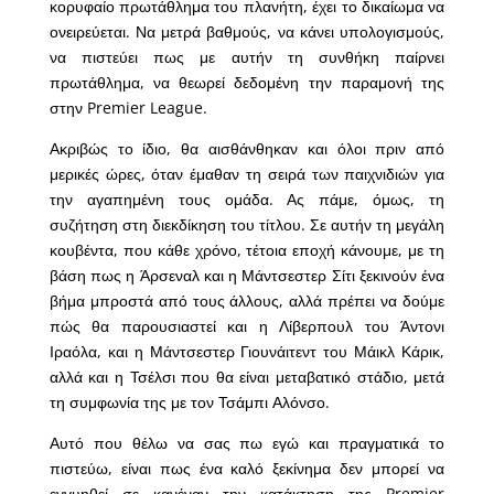
κορυφαίο πρωτάθλημα του πλανήτη, έχει το δικαίωμα να
ονειρεύεται. Να μετρά βαθμούς, να κάνει υπολογισμούς,
να πιστεύει πως με αυτήν τη συνθήκη παίρνει
πρωτάθλημα, να θεωρεί δεδομένη την παραμονή της
στην Premier League.
Ακριβώς το ίδιο, θα αισθάνθηκαν και όλοι πριν από
μερικές ώρες, όταν έμαθαν τη σειρά των παιχνιδιών για
την αγαπημένη τους ομάδα. Ας πάμε, όμως, τη
συζήτηση στη διεκδίκηση του τίτλου. Σε αυτήν τη μεγάλη
κουβέντα, που κάθε χρόνο, τέτοια εποχή κάνουμε, με τη
βάση πως η Άρσεναλ και η Μάντσεστερ Σίτι ξεκινούν ένα
βήμα μπροστά από τους άλλους, αλλά πρέπει να δούμε
πώς θα παρουσιαστεί και η Λίβερπουλ του Άντονι
Ιραόλα, και η Μάντσεστερ Γιουνάιτεντ του Μάικλ Κάρικ,
αλλά και η Τσέλσι που θα είναι μεταβατικό στάδιο, μετά
τη συμφωνία της με τον Τσάμπι Αλόνσο.
Αυτό που θέλω να σας πω εγώ και πραγματικά το
πιστεύω, είναι πως ένα καλό ξεκίνημα δεν μπορεί να
εγγυηθεί σε κανέναν την κατάκτηση της Premier