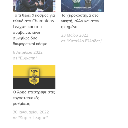
Το τι θέλει o κόσμος για
Το χειροκρότημα στο
τελικό στο Champions
νικητή, αλλά και στον
League και το τι
ηττημένο
συμβαίνει, είναι
23 Μαΐου 2022
συνήθως δύο
σε "Κύπελλο Ελλάδας"
διαφορετικοί κόσμοι
6 Απριλίου 2022
σε "Ευρώπη"
Ο Άρης επέστρεψε στις
εργοστασιακές
ρυθμίσεις
30 Ιανουαρίου 2022
σε "Super League"