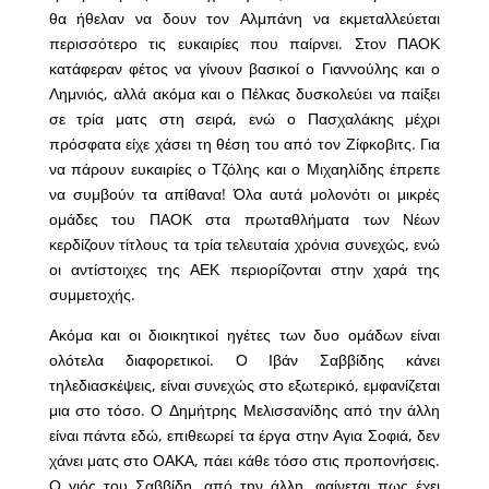
θα ήθελαν να δουν τον Αλμπάνη να εκμεταλλεύεται
περισσότερο τις ευκαιρίες που παίρνει. Στον ΠΑΟΚ
κατάφεραν φέτος να γίνουν βασικοί ο Γιαννούλης και ο
Λημνιός, αλλά ακόμα και ο Πέλκας δυσκολεύει να παίξει
σε τρία ματς στη σειρά, ενώ ο Πασχαλάκης μέχρι
πρόσφατα είχε χάσει τη θέση του από τον Ζίφκοβιτς. Για
να πάρουν ευκαιρίες ο Τζόλης και ο Μιχαηλίδης έπρεπε
να συμβούν τα απίθανα! Όλα αυτά μολονότι οι μικρές
ομάδες του ΠΑΟΚ στα πρωταθλήματα των Νέων
κερδίζουν τίτλους τα τρία τελευταία χρόνια συνεχώς, ενώ
οι αντίστοιχες της ΑΕΚ περιορίζονται στην χαρά της
συμμετοχής.
Ακόμα και οι διοικητικοί ηγέτες των δυο ομάδων είναι
ολότελα διαφορετικοί. Ο Ιβάν Σαββίδης κάνει
τηλεδιασκέψεις, είναι συνεχώς στο εξωτερικό, εμφανίζεται
μια στο τόσο. Ο Δημήτρης Μελισσανίδης από την άλλη
είναι πάντα εδώ, επιθεωρεί τα έργα στην Αγια Σοφιά, δεν
χάνει ματς στο ΟΑΚΑ, πάει κάθε τόσο στις προπονήσεις.
Ο γιός του Σαββίδη, από την άλλη, φαίνεται πως έχει