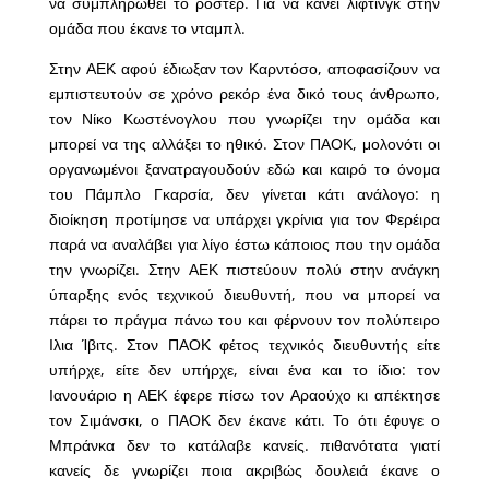
να συμπληρωθεί το ρόστερ. Για να κάνει λίφτινγκ στην
ομάδα που έκανε το νταμπλ.
Στην ΑΕΚ αφού έδιωξαν τον Καρντόσο, αποφασίζουν να
εμπιστευτούν σε χρόνο ρεκόρ ένα δικό τους άνθρωπο,
τον Νίκο Κωστένογλου που γνωρίζει την ομάδα και
μπορεί να της αλλάξει το ηθικό. Στον ΠΑΟΚ, μολονότι οι
οργανωμένοι ξανατραγουδούν εδώ και καιρό το όνομα
του Πάμπλο Γκαρσία, δεν γίνεται κάτι ανάλογο: η
διοίκηση προτίμησε να υπάρχει γκρίνια για τον Φερέιρα
παρά να αναλάβει για λίγο έστω κάποιος που την ομάδα
την γνωρίζει. Στην ΑΕΚ πιστεύουν πολύ στην ανάγκη
ύπαρξης ενός τεχνικού διευθυντή, που να μπορεί να
πάρει το πράγμα πάνω του και φέρνουν τον πολύπειρο
Ιλια Ίβιτς. Στον ΠΑΟΚ φέτος τεχνικός διευθυντής είτε
υπήρχε, είτε δεν υπήρχε, είναι ένα και το ίδιο: τον
Ιανουάριο η ΑΕΚ έφερε πίσω τον Αραούχο κι απέκτησε
τον Σιμάνσκι, ο ΠΑΟΚ δεν έκανε κάτι. Το ότι έφυγε ο
Μπράνκα δεν το κατάλαβε κανείς. πιθανότατα γιατί
κανείς δε γνωρίζει ποια ακριβώς δουλειά έκανε ο