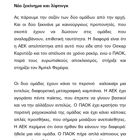
Νέο ξεκίνημα και λίφτινγκ
Ας πάρουμε την σεζόν των δύο ομάδων από την αρχή.
Και οι δύο ξεκινάνε με καινούργιους προπονητές, που
σκοπό έχουν να δώσουν στις ομάδες που
αναλαμβάνουν, επιθετική ταυτότητα. Η διαφορά είναι ότι
η ΑΕΚ απελπίστηκε από αυτό που είδε από τον Οσκαρ
Καρντόζο και τον απέλυσε σε χρόνο ρεκόρ, ενώ ο ΠΑΟΚ,
παρά τους ευρωπαϊκούς αποκλεισμός, στήριξε και
στηρίζει τον Άμπελ Φερέιρα.
Οι δυο ομάδες έχουν κάνει το περσινό καλοκαίρι μια
εντελώς διαφορετική μεταγραφική καμπάνια. Η ΑΕΚ έχει
αγοράσει πέντε παίκτες, που έπρεπε να γίνουν βασικοί
και να την αλλάξουν εντελώς. Ο ΠΑΟΚ έχει κρατήσει την
περσινή ραχοκοκαλιά της ομάδας και έχει κάνει κάποιες
απλές προσθήκες, που σήμερα μοιάζουν ανεπαίσθητες.
Η ΑΕΚ περίμενε ότι όσοι ήρθαν θα κάνουν την διαφορά:
ήθελε μια νέα ομάδα. Ο ΠΑΟΚ πήρε απλά κάποιους για