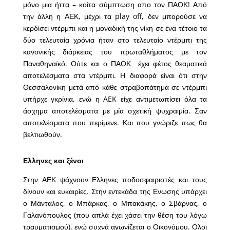
μόνο μια ήττα – κοίτα σύμπτωση απο τον ΠΑΟΚ! Από
την άλλη η ΑΕΚ, μέχρι τα play off, δεν μπορούσε να
κερδίσει ντέρμπι και η μοναδική της νίκη σε ένα τέτοιο τα
δύο τελευταία χρόνια ήταν στο τελευταίο ντέρμπι της
κανονικής διάρκειας του πρωταθλήματος με τον
Παναθηναϊκό. Ούτε και ο ΠΑΟΚ έχει φέτος θεαματικά
αποτελέσματα στα ντέρμπι. Η διαφορά είναι ότι στην
Θεσσαλονίκη μετά από κάθε στραβοπάτημα σε ντέρμπι
υπήρχε γκρίνια, ενώ η AEK είχε αντιμετωπίσει όλα τα
άσχημα αποτελέσματα με μία σχετική ψυχραιμία. Σαν
αποτελέσματα που περίμενε. Και που γνώριζε πως θα
βελτιωθούν.
Ελληνες και ξένοι
Στην ΑΕΚ ψάχνουν Ελληνες ποδοσφαιριστές και τους
δίνουν και ευκαιρίες. Στην εντεκάδα της Ενωσης υπάρχει
ο Μάνταλος, ο Μπάρκας, ο Μπακάκης, ο Σβάρνας, ο
Γαλανόπουλος (που απλά έχει χάσει την θέση του λόγω
τραυματισμού), ενώ συχνά αγωνίζεται ο Οικονόμου. Ολοι