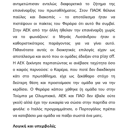
αντιμετώπισαν εντελώς διαφορετικά το ζήτημα της
επανέναρξης του πρωταθλήματος. Στον ΠΑΟΚ θέλανε
παύλες και διακοπές – το αποτέλεσμα ήταν να
πιστέψουν οι παίκτες του Φερέιρα ότι αυτό θα συμβεί.
Στην ΑΕΚ από την άλλη ήθελαν την επανέναρξη χωρίς
να το φωνάζουν: ο Μηνάς Λυσάνδρου ήταν ο
καθοριστικότερος παράγοντας για να γίνει αυτό.
Πιθανότατα αυτές οι διοικητικές επιλογές είχαν ως
αποτέλεσμα και αυτό που οι ομάδες έδειξαν στα play off.
H AEK ξεκίνησε περπατώντας κι ανέβασε ταχύτητα όσο
ο καιρός περνούσε: ο Καρέρα, που ποτέ δεν διεκδίκησε
κάτι στο πρωτάθλημα, είχε ως ξεκάθαρο στόχο τη
δεύτερη θέση και προετοίμασε την ομάδα για να την
κερδίσει. Ο Φερέιρα κάπου χάθηκε (η ομάδα του στην
Τούμπα με Ολυμπιακό, ΑΕΚ και ΠΑΟ δεν έβαλε ούτε
γκολ) αλλά έχει την ευκαιρία να σώσει στην παρτίδα στο
φινάλε: ο Ιταλός προγραμμάτισε, ο Πορτογάλος πρέπει
να κατεβάσει μια ομάδα να παίξει σωστά ένα ματς.
Λογική και υπερβολές