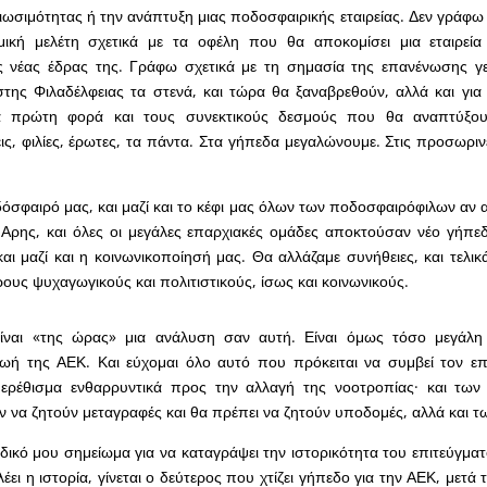
ιωσιμότητας ή την ανάπτυξη μιας ποδοσφαιρικής εταιρείας. Δεν γράφω
μική μελέτη σχετικά με τα οφέλη που θα αποκομίσει μια εταιρεί
ς νέας έδρας της. Γράφω σχετικά με τη σημασία της επανένωσης γε
στης Φιλαδέλφειας τα στενά, και τώρα θα ξαναβρεθούν, αλλά και γι
ια πρώτη φορά και τους συνεκτικούς δεσμούς που θα αναπτύξο
εις, φιλίες, έρωτες, τα πάντα. Στα γήπεδα μεγαλώνουμε. Στις προσωρι
όσφαιρό μας, και μαζί και το κέφι μας όλων των ποδοσφαιρόφιλων αν 
 Αρης, και όλες οι μεγάλες επαρχιακές ομάδες αποκτούσαν νέο γήπε
αι μαζί και η κοινωνικοποίησή μας. Θα αλλάζαμε συνήθειες, και τελικ
ρους ψυχαγωγικούς και πολιτιστικούς, ίσως και κοινωνικούς.
ίναι «της ώρας» μια ανάλυση σαν αυτή. Είναι όμως τόσο μεγάλ
 ζωή της ΑΕΚ. Και εύχομαι όλο αυτό που πρόκειται να συμβεί τον ε
 ερέθισμα ενθαρρυντικά προς την αλλαγή της νοοτροπίας· και των
 να ζητούν μεταγραφές και θα πρέπει να ζητούν υποδομές, αλλά και τω
ο δικό μου σημείωμα για να καταγράψει την ιστορικότητα του επιτεύγμ
έει η ιστορία, γίνεται ο δεύτερος που χτίζει γήπεδο για την ΑΕΚ, μετ