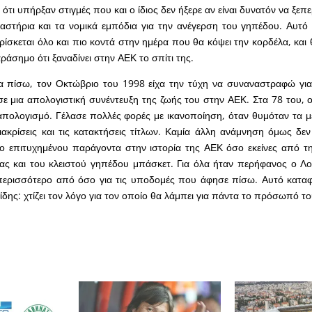
ότι υπήρξαν στιγμές που και ο ίδιος δεν ήξερε αν είναι δυνατόν να ξεπ
καστήρια και τα νομικά εμπόδια για την ανέγερση του γηπέδου. Αυτό
βρίσκεται όλο και πιο κοντά στην ημέρα που θα κόψει την κορδέλα, και
ράσημο ότι ξαναδίνει στην ΑΕΚ το σπίτι της.
ια πίσω, τον Οκτώβριο του 1998 είχα την τύχη να συναναστραφώ για
ε μια απολογιστική συνέντευξη της ζωής του στην ΑΕΚ. Στα 78 του,
 απολογισμό. Γέλασε πολλές φορές με ικανοποίηση, όταν θυμόταν τα μ
ιακρίσεις και τις κατακτήσεις τίτλων. Καμία άλλη ανάμνηση όμως δεν 
 επιτυχημένου παράγοντα στην ιστορία της ΑΕΚ όσο εκείνες από τη
ας και του κλειστού γηπέδου μπάσκετ. Για όλα ήταν περήφανος ο Λ
 περισσότερο από όσο για τις υποδομές που άφησε πίσω. Αυτό καταφ
ίδης: χτίζει τον λόγο για τον οποίο θα λάμπει για πάντα το πρόσωπό το