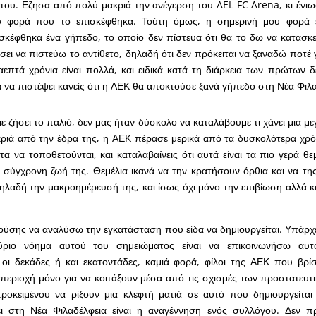
του. Εζησα από πολύ μακριά την ανέγερση του AEL FC Arena, κι ένι
 φορά που το επισκέφθηκα. Τούτη όμως, η σημερινή μου φορά έ
πισκέφθηκα ένα γήπεδο, το οποίο δεν πίστευα ότι θα το δω να κατασκε
τάσει να πιστεύω το αντίθετο, δηλαδή ότι δεν πρόκειται να ξαναδώ ποτ
αεπτά χρόνια είναι πολλά, και ειδικά κατά τη διάρκεια των πρώτων 
α να πιστέψει κανείς ότι η ΑΕΚ θα αποκτούσε ξανά γήπεδο στη Νέα Φιλα
με ζήσει το παλιό, δεν μας ήταν δύσκολο να καταλάβουμε τι χάνει μια 
κριά από την έδρα της, η ΑΕΚ πέρασε μερικά από τα δυσκολότερα χρό
ντα να τοποθετούνται, και καταλαβαίνεις ότι αυτά είναι τα πιο γερά θ
σύγχρονη ζωή της. Θεμέλια ικανά να την κρατήσουν όρθια και να τη
ηλαδή την μακροημέρευσή της, και ίσως όχι μόνο την επιβίωση αλλά κ
ρούσης να αναλύσω την εγκατάσταση που είδα να δημιουργείται. Υπάρχ
ύριο νόημα αυτού του σημειώματος είναι να επικοινωνήσω αυ
 οι δεκάδες ή και εκατοντάδες, καμιά φορά, φίλοι της ΑΕΚ που βρ
περιοχή μόνο για να κοιτάξουν μέσα από τις σχισμές των προστατευτ
ροκειμένου να ρίξουν μια κλεφτή ματιά σε αυτό που δημιουργείται
ι στη Νέα Φιλαδέλφεια είναι η αναγέννηση ενός συλλόγου. Δεν πρό