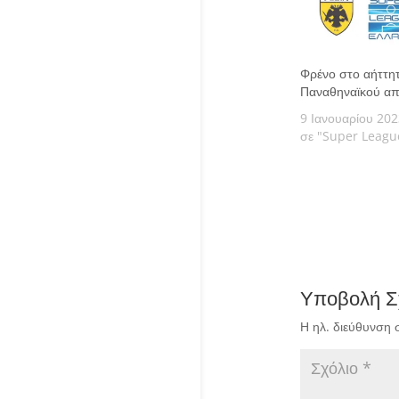
Φρένο στο αήττη
Παναθηναϊκού απ
9 Ιανουαρίου 202
σε "Super Leagu
Υποβολή Σ
Η ηλ. διεύθυνση 