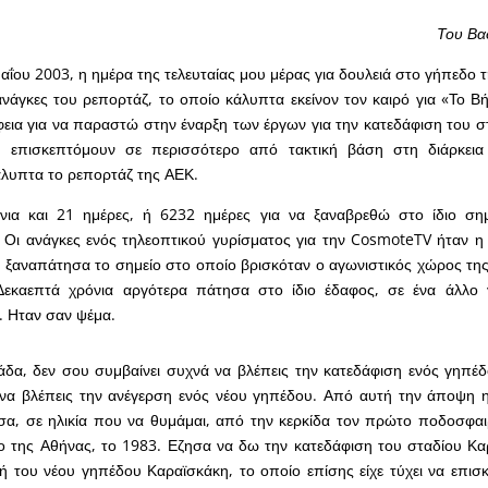
Του Βα
αΐου 2003, η ημέρα της τελευταίας μου μέρας για δουλειά στο γήπεδο 
ανάγκες του ρεπορτάζ, το οποίο κάλυπτα εκείνον τον καιρό για «Το Β
εια για να παραστώ στην έναρξη των έργων για την κατεδάφιση του σ
 επισκεπτόμουν σε περισσότερο από τακτική βάση στη διάρκεια 
άλυπτα το ρεπορτάζ της ΑΕΚ.
ια και 21 ημέρες, ή 6232 ημέρες για να ξαναβρεθώ στο ίδιο σημ
 Οι ανάγκες ενός τηλεοπτικού γυρίσματος για την CosmoteTV ήταν η
ξαναπάτησα το σημείο στο οποίο βρισκόταν ο αγωνιστικός χώρος τη
Δεκαεπτά χρόνια αργότερα πάτησα στο ίδιο έδαφος, σε ένα άλλο
. Ηταν σαν ψέμα.
άδα, δεν σου συμβαίνει συχνά να βλέπεις την κατεδάφιση ενός γηπέδ
 να βλέπεις την ανέγερση ενός νέου γηπέδου. Από αυτή την άποψη η
ησα, σε ηλικία που να θυμάμαι, από την κερκίδα τον πρώτο ποδοσφα
ο της Αθήνας, το 1983. Εζησα να δω την κατεδάφιση του σταδίου Κα
ή του νέου γηπέδου Καραϊσκάκη, το οποίο επίσης είχε τύχει να επι