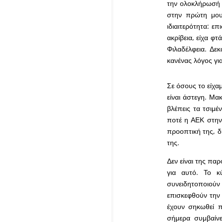
την ολοκλήρωσή 
στην πρώτη μου
ιδιαιτερότητα: ε
ακρίβεια, είχα φ
Φιλαδέλφεια. Δεκ
κανένας λόγος γι
Σε όσους το είχα
είναι άστεγη. Μα
βλέπεις τα τσιμέ
ποτέ η ΑΕΚ στην 
προοπτική της, δ
της.
Δεν είναι της πα
για αυτό. Το κ
συνειδητοποιούν
επισκεφθούν την 
έχουν σηκωθεί π
σήμερα συμβαίνε