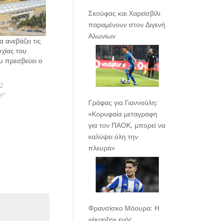
Σκούφας και Χαρεϊσβίλι
παραμένουν στον Διγενή
Αλωνίων
 ανεβάζει τις
υχίας του
 πρεσβεύει ο
2
e"
Γράφας για Γιαννούλη:
«Κορυφαία μεταγραφη
για τον ΠΑΟΚ, μπορεί να
καλύψει όλη την
πλευρά»
Φρανσίσκο Μόουρα: Η
«έκρηξη» ενός