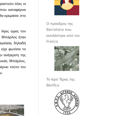
εραστούν όλες οι
 που καταφέρνει
 θα κρεμάσει στο
Ο πρόεδρος της
Barcelona που
 λίγες ώρες τον
εκτελέστηκε από τον
 ο Μπάρλος ήταν
Franco
εγαλεία, δηλαδή
είχε φωτίσει το
ν ανέγερση της
ουκάς Μπάρλος,
έρνει τούτο τον
υ.
Το Ιερό Τέρας της
Benfica