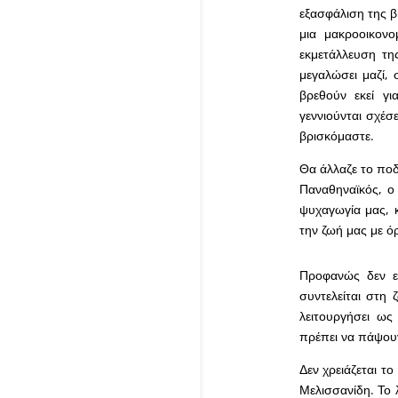
εξασφάλιση της β
μια μακροοικονο
εκμετάλλευση τη
μεγαλώσει μαζί, 
βρεθούν εκεί γ
γεννιούνται σχέσ
βρισκόμαστε.
Θα άλλαζε το ποδ
Παναθηναϊκός, ο
ψυχαγωγία μας, κ
την ζωή μας με ό
Προφανώς δεν ε
συντελείται στη
λειτουργήσει ως
πρέπει να πάψουν
Δεν χρειάζεται τ
Μελισσανίδη. Το λ