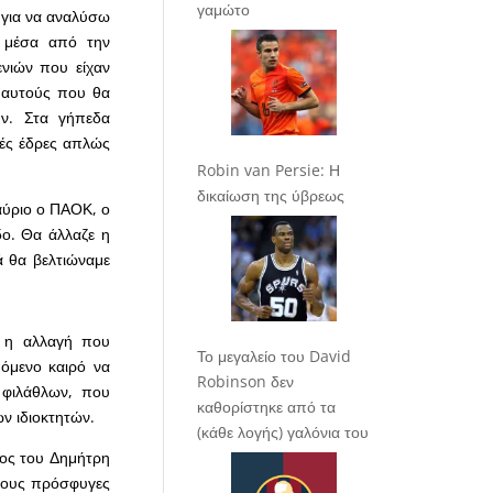
γαμώτο
 για να αναλύσω
α μέσα από την
νιών που είχαν
α αυτούς που θα
υν. Στα γήπεδα
νές έδρες απλώς
Robin van Persie: Η
δικαίωση της ύβρεως
αύριο ο ΠΑΟΚ, ο
δο. Θα άλλαζε η
ά θα βελτιώναμε
η η αλλαγή που
Το μεγαλείο του David
πόμενο καιρό να
Robinson δεν
 φιλάθλων, που
καθορίστηκε από τα
ν ιδιοκτητών.
(κάθε λογής) γαλόνια του
ατος του Δημήτρη
ά τους πρόσφυγες