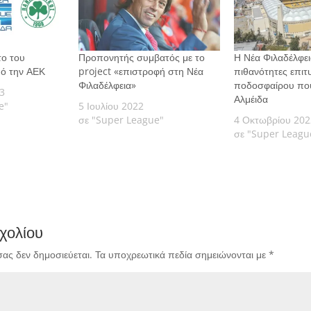
το του
Προπονητής συμβατός με το
Η Νέα Φιλαδέλφεια
ό την ΑΕΚ
project «επιστροφή στη Νέα
πιθανότητες επιτ
Φιλαδέλφεια»
ποδοσφαίρου που
3
Αλμέιδα
e"
5 Ιουλίου 2022
σε "Super League"
4 Οκτωβρίου 202
σε "Super Leagu
χολίου
σας δεν δημοσιεύεται.
Τα υποχρεωτικά πεδία σημειώνονται με
*