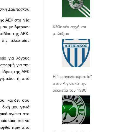
σίλη Σαμπράκου
της ΑΕΚ στη Νέα
Κάθε νέα αρχή και
ήμα» με έφερναν
μπλέξιμο
ταδίου της ΑΕΚ.
της τελευταίας
είο για λόγους
 αφορμή για την
ς έδρας της ΑΕΚ
Η “οικογενειοκρατεία”
 γήπεδο, ή υπό
στον Αιγινιακό την
δεκαετία του 1980
ου, και δεν σου
 δική μου γενιά
ιρικό αγώνα στο
ραϊσκάκη και να
σκεφθώ πριν από