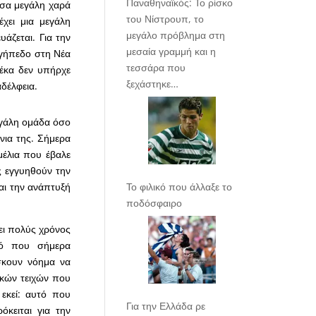
Παναθηναϊκός: Το ρίσκο
ωσα μεγάλη χαρά
του Νίστρουπ, το
χει μια μεγάλη
μεγάλο πρόβλημα στη
υάζεται. Για την
μεσαία γραμμή και η
έ γήπεδο στη Νέα
τεσσάρα που
δέκα δεν υπήρχε
ξεχάστηκε…
δέλφεια.
μεγάλη ομάδα όσο
νια της. Σήμερα
εμέλια που έβαλε
ς εγγυηθούν την
Το φιλικό που άλλαξε το
αι την ανάπτυξή
ποδόσφαιρο
ει πολύς χρόνος
τό που σήμερα
ίσκουν νόημα να
ικών τειχών που
 εκεί: αυτό που
Για την Ελλάδα ρε
κειται για την