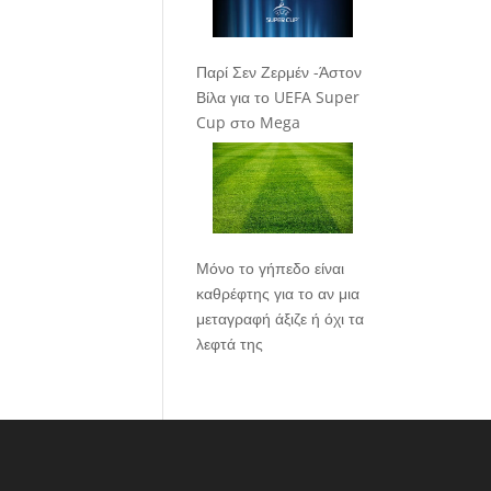
Παρί Σεν Ζερμέν -Άστον
Βίλα για το UEFA Super
Cup στο Mega
Μόνο το γήπεδο είναι
καθρέφτης για το αν μια
μεταγραφή άξιζε ή όχι τα
λεφτά της