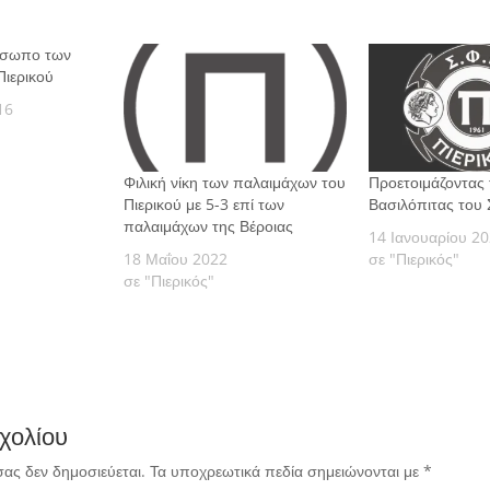
όσωπο των
Πιερικού
16
Φιλική νίκη των παλαιμάχων του
Προετοιμάζοντας 
Πιερικού με 5-3 επί των
Βασιλόπιτας του 
παλαιμάχων της Βέροιας
14 Ιανουαρίου 2
18 Μαΐου 2022
σε "Πιερικός"
σε "Πιερικός"
χολίου
σας δεν δημοσιεύεται.
Τα υποχρεωτικά πεδία σημειώνονται με
*