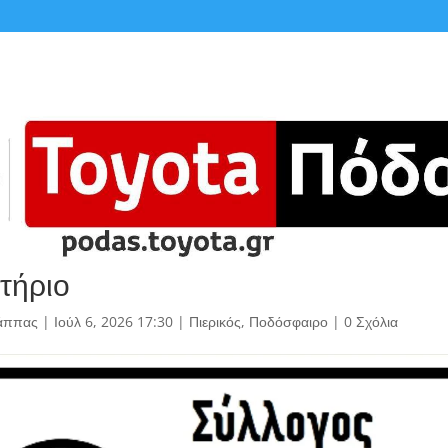
τήριο
άππας
|
Ιούλ 6, 2026 17:30
|
Πιερικός
,
Ποδόσφαιρο
|
0 Σχόλια