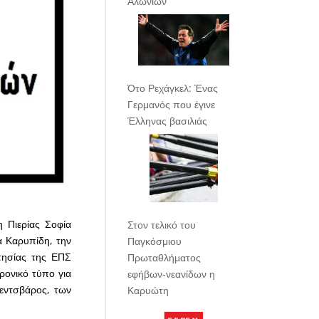
Αλωνίων
Ότο Ρεχάγκελ: Ένας
Γερμανός που έγινε
Έλληνας βασιλιάς
η Πιερίας Σοφία
Στον τελικό του
α Καρυπίδη, την
Παγκόσμιου
ιτησίας της ΕΠΣ
Πρωταθλήματος
ρονικό τύπο για
εφήβων-νεανίδων η
ρεντσβάρος, των
Καρυώτη