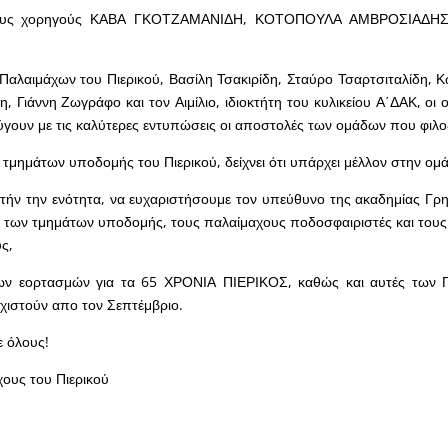
τους χορηγούς ΚΑΒΑ ΓΚΟΤΖΑΜΑΝΙΔΗ, ΚΟΤΟΠΟΥΛΑ ΑΜΒΡΟΣΙΑΔΗΣ
Παλαιμάχων του Πιερικού, Βασίλη Τσακιρίδη, Σταύρο Τσαρτσιταλίδη, 
, Γιάννη Ζωγράφο και τον Αιμίλιο, ιδιοκτήτη του κυλικείου Α΄ΔΑΚ, οι 
γουν με τις καλύτερες εντυπώσεις οι αποστολές των ομάδων που φιλο
τμημάτων υποδομής του Πιερικού, δείχνει ότι υπάρχει μέλλον στην ομ
υτήν την ενότητα, να ευχαριστήσουμε τον υπεύθυνο της ακαδημίας Γρ
των τμημάτων υποδομής, τους παλαίμαχους ποδοσφαιριστές και τους 
ς,
ων εορτασμών για τα 65 ΧΡΟΝΙΑ ΠΙΕΡΙΚΟΣ, καθώς και αυτές των 
εχιστούν απο τον Σεπτέμβριο.
ε όλους!
χους του Πιερικού