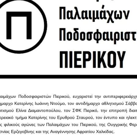
ιμάχων Ποδοσφαιριστών Πιερικού, ευχαριστεί την αντιπεριφερειάρχ
ήμαρχο Κατερίνης Ιωάννη Ντούμο, τον αντιδήμαρχο αθλητισμού Σάββ
ιτισμού Ελίνα Διαμαντοπούλου, τον ΣΦΚ Πιερικό, την επιτροπή δια
φερειακό τμήμα Κατερίνης του Ερυθρού Σταυρού, τον έντυπο και ηλεκτ
υς φιλικούς αγώνες των Παλαιμάχων του Πιερικού, της Ουγγρικής Φε
σνίας Ερζεγοβίνης και της Αναγέννησης Αφρατίου Χαλκίδας.