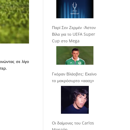
Παρί Σεν Ζερμέν -Άστον
Βίλα για το UEFA Super
Cup στο Mega
ινώντας σε λίγο
τερ.
Γκόραν Βλάοβιτς: Εκείνο
το μακρόσυρτο «αααχ»
Οι δαίμονες του Carlos
Monzón