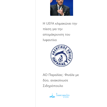
Η UEFA κλιμακώνει την
πίεση για την
απομάκρυνση του
Ινφαντίνο
ΑΟ Παραλίας: Φινάλε με
δύο, ανακοίνωσε
Σιδηρόπουλο