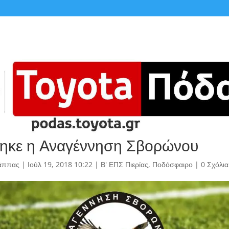
ηκε η Αναγέννηση Σβορώνου
άππας
|
Ιούλ 19, 2018 10:22
|
Β' ΕΠΣ Πιερίας
,
Ποδόσφαιρο
|
0 Σχόλια