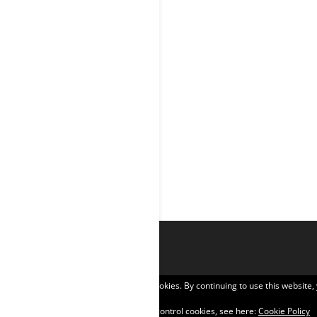
Privacy & Cookies: This site uses cookies. By continuing to use this website,
To find out more, including how to control cookies, see here:
Cookie Policy
Σχεδιάστηκε από