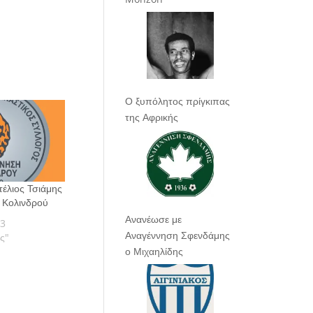
Ο ξυπόλητος πρίγκιπας
της Αφρικής
τέλιος Τσιάμης
 Κολινδρού
Ανανέωσε με
23
Αναγέννηση Σφενδάμης
ας"
ο Μιχαηλίδης