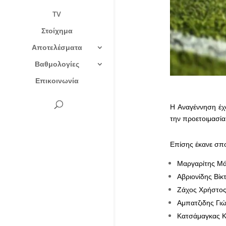
TV
Στοίχημα
Αποτελέσματα
Βαθμολογίες
Επικοινωνία
Η Αναγέννηση έχο
την προετοιμασία
Επίσης έκανε σπο
Μαργαρίτης Μ
Αβριονίδης Βί
Ζάχος Χρήστος
Αμπατζιδης Γιώ
Κατσάμαγκας 