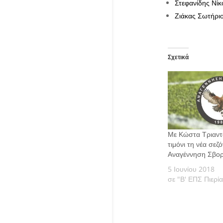
Στεφανίδης Νί
Ζιάκας Σωτήρι
Σχετικά
Με Κώστα Τριαντ
τιμόνι τη νέα σεζό
Αναγέννηση Σβο
5 Ιουνίου 2018
σε "Β' ΕΠΣ Πιερία