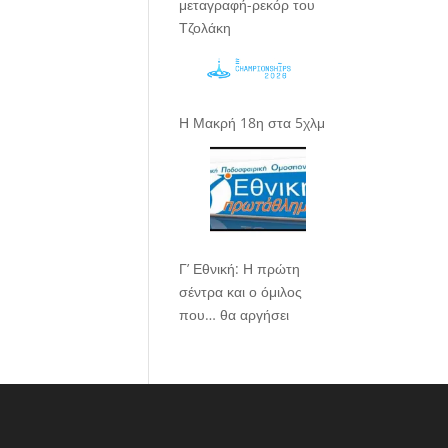
μεταγραφή-ρεκόρ του
Τζολάκη
Η Μακρή 18η στα 5χλμ
Γ’ Εθνική: Η πρώτη
σέντρα και ο όμιλος
που… θα αργήσει