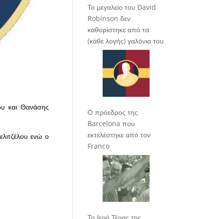
Το μεγαλείο του David
Robinson δεν
καθορίστηκε από τα
(κάθε λογής) γαλόνια του
ου και Θανάσης
Ο πρόεδρος της
Barcelona που
εκτελέστηκε από τον
ελιτζέλου ενώ ο
Franco
Το Ιερό Τέρας της