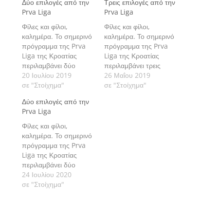
Δύο επιλογές από την
Τρεις επιλογές από την
Prva Liga
Prva Liga
Φίλες και φίλοι,
Φίλες και φίλοι,
καλημέρα. Το σημερινό
καλημέρα. Το σημερινό
πρόγραμμα της Prva
πρόγραμμα της Prva
Liga της Κροατίας
Liga της Κροατίας
περιλαμβάνει δύο
περιλαμβάνει τρεις
αγώνες για την 1η
20 Ιουλίου 2019
αγώνες με τους
26 Μαΐου 2019
αγωνιστική. Πάμε να
σε "Στοίχημα"
οποίους
σε "Στοίχημα"
δούμε τις εκτιμήσεις
ολοκληρώνεται η 36η
Δύο επιλογές από την
μας αναλυτικά.
και τελευταία
Prva Liga
αγωνιστική. Πάμε να
δούμε τις εκτιμήσεις
Φίλες και φίλοι,
μας αναλυτικά.
καλημέρα. Το σημερινό
πρόγραμμα της Prva
Liga της Κροατίας
περιλαμβάνει δύο
αγώνες με τους
24 Ιουλίου 2020
οποίους ανοίγει η 36η
σε "Στοίχημα"
και τελευταία
αγωνιστική. Πάμε να
δούμε τις εκτιμήσεις