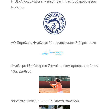
Η UEFA κλιμακώνει την πίεση για την απομάκρυνση του
Ινφαντίνο
ΑΟ Παραλίας: Φινάλε με δύο, ανακοίνωσε Σιδηρόπουλο
Φινάλε με 15η θέση του Σιφναίου στον προκριματικό των
10μ. Σταθερά
8άδα στο Neocom Open η Ουσταμπασίδου