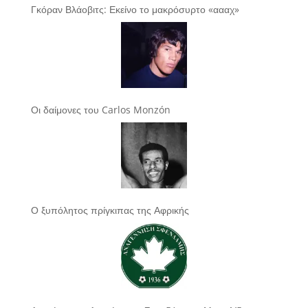
Γκόραν Βλάοβιτς: Εκείνο το μακρόσυρτο «αααχ»
Οι δαίμονες του Carlos Monzón
Ο ξυπόλητος πρίγκιπας της Αφρικής