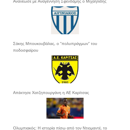
Ανανέωσε με Αναγέννηση Σφενδάμης ο Μιχαηλίδης
Σάκης Μπουκουβάλας, ο “πολυπράγμων” του
ποδοσφαίρου
Απέκτησε Χατζηπουργάνη η ΑΕ Καρίτσας
Ολυμπιακός: Η ιστορία πίσω από τον Ντιομαντέ, το