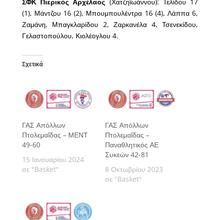
ΣΦΚ Πιερικός Αρχέλαος
(Χατζηϊωάννου): Τελίδου 17
(1), Μάντζου 16 (2), Μπουμπουλέντρα 16 (4), Λάππα 6,
Ζαμάνη, Μπαγκλαρίδου 2, Ζαρκανέλα 4, Τσενεκίδου,
Γελαστοπούλου, Κιολέογλου 4.
Σχετικά
ΓΑΣ Απόλλων
ΓΑΣ Απόλλων
Πτολεμαΐδας – ΜΕΝΤ
Πτολεμαΐδας –
49-60
Παναθλητικός ΑΕ
Συκεών 42-81
15 Ιανουαρίου 2024
σε "Basket"
8 Οκτωβρίου 2023
σε "Basket"