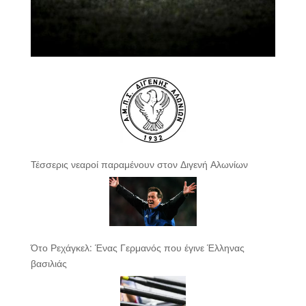
Τέσσερις νεαροί παραμένουν στον Διγενή Αλωνίων
Ότο Ρεχάγκελ: Ένας Γερμανός που έγινε Έλληνας
βασιλιάς