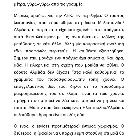
μέτρα, γύρω-γύρω από τις γραμμές.
Μερικές αράδες, για την ΑΕΚ. Εν περιλήψει. Ο τρόπος
λειτουργίας που εδραιώθηκε στη διετία Μελισσανίδη/
Αλμέιδα, η σειρά που είχε κατοχυρωθεί στα πράγματα,
αυτά διασαλεύτηκαν με τις αναπόφευκτες ωδίνες της
μετάβασης σε κάτι άλλο. Αλλη μία κουραστική ανάλυση
εδώ, προφανώς περιττεύει. Η κουβέντα εξαντλήθηκε.
Σήμερα πια, μονάχα ένα πράγμα έχει σημασία. Και, άρα,
αξία. Η ειλικρίνεια, στη σχέση που μοιάζει να φθίνει. Ο
κόουτς Αλμέιδα δεν ξέχασε “στα καλά καθούμενα” τα
γράμματα του ποδοσφαίρου…την τρίτη χρονιά. Ο
επαγγελματικός βίος του, δηλοί ότι το προσδόκιμο
μακροημέρευσής του σε κλαμπ είναι τα τρία χρόνια,
πράγμα που μπορεί να λέει κάτι, μπορεί να μη λέει και
τίποτα. Με την αμοιβαία ειλικρίνεια Ηλιόπουλου/Αλμέιδα,
οι ξεκάθαροι δρόμοι είναι οι εξής δύο.
Ο ένας, ο (ενίοτε προτιμότερος) έντιμος χωρισμός. Ο
δεύτερος, η (μακάρι να υπάρχει) εμπιστοσύνη ότι μαζί θα