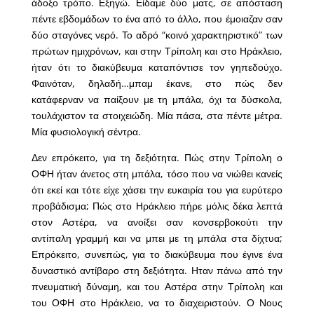
άδοξο τρόπο. Εξηγώ. Είδαμε δύο ματς, σε απόσταση
πέντε εβδομάδων το ένα από το άλλο, που έμοιαζαν σαν
δύο σταγόνες νερό. Το αδρό “κοινό χαρακτηριστικό” των
πρώτων ημιχρόνων, και στην Τρίπολη και στο Ηράκλειο,
ήταν ότι το διακύβευμα καταπόντισε τον γηπεδούχο.
Φαινόταν, δηλαδή…μπαμ έκανε, στο πώς δεν
κατάφερναν να παίξουν με τη μπάλα, όχι τα δύσκολα,
τουλάχιστον τα στοιχειώδη. Μία πάσα, στα πέντε μέτρα.
Μία φυσιολογική σέντρα.
Δεν επρόκειτο, για τη δεξιότητα. Πώς στην Τρίπολη ο
ΟΦΗ ήταν άνετος στη μπάλα, τόσο που να νιώθει κανείς
ότι εκεί και τότε είχε χάσει την ευκαιρία του για ευρύτερο
προβάδισμα; Πώς στο Ηράκλειο πήρε μόλις δέκα λεπτά
στον Αστέρα, να ανοίξει σαν κονσερβοκούτι την
αντίπαλη γραμμή και να μπει με τη μπάλα στα δίχτυα;
Επρόκειτο, συνεπώς, για το διακύβευμα που έγινε ένα
δυναστικό αντίβαρο στη δεξιότητα. Ηταν πάνω από την
πνευματική δύναμη, και του Αστέρα στην Τρίπολη και
του ΟΦΗ στο Ηράκλειο, να το διαχειριστούν. Ο Νους