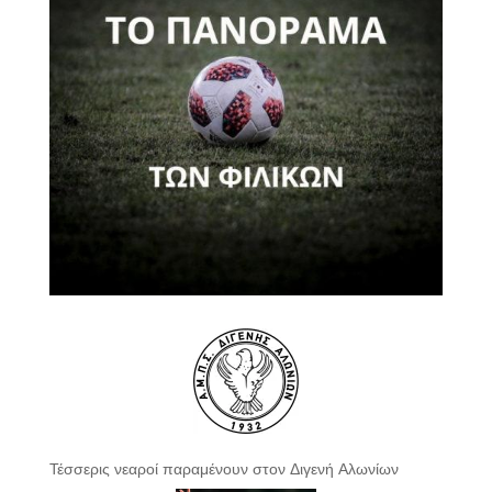
Τέσσερις νεαροί παραμένουν στον Διγενή Αλωνίων