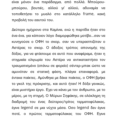
είναι μόνον ένα παράδειγμα, από πολλά. Μπούρου-
μπούρου, βουτιές, αλλού γι’ αλλού, αδυναμία να
τοποθετήσει το μυαλό στο κατάλληλο frame, κακή
προβολή του εαυτού του.
Δεύτερο ημίχρονο στα Καμίνια, ενώ η παρτίδα ήταν στο
ένα-ένα, για κάποιον λόγο διαμορφώθηκε μοτίβο…σαν να
κυνηγούσε ο ΟΦΗ το σκορ, σαν να υπερασπιζόταν ο
Αστέρας το σκορ. Ο άδοξος τρόπος απονομής της
δόξας, για να φτάσουμε σε αυτό που αναφέραμε, ήταν η
στιγμιαία ολιγωρία του Αστέρα να αντικαταστήσει τον
τραυματισμένο (επάνω σε φορείο) σέντερ-μπακ ώστε να
αμυνόταν σε στατική φάση, πλάγια επαναφορά, με
έντεκα παίκτες. Αμύνθηκε με δέκα παίκτες, ο ΟΦΗ βρήκε
το γκολ της πρόκρισης, και αυτό ήταν! Η δόξα γενικώς,
είναι μυστήριο έργο. Εχει να κάνει με τον άνθρωπο, με το
μέρος, με τη στιγμή. Ο Μύρων Σηφάκης, σε ολόκληρη τη
διαδρομή του ένας δεύτερος/τρίτος τερματοφύλακας,
έγινε legend σε μια νύχτα μέσα. Οσο legend δεν έγινε
ποτέ, ο πρώτος τερματοφύλακας του ΟΦΗ. Εγινε