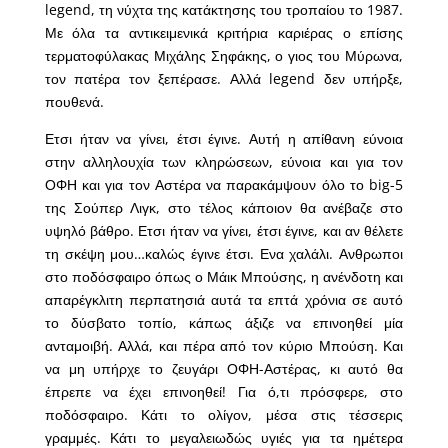
legend, τη νύχτα της κατάκτησης του τροπαίου το 1987.
Με όλα τα αντικειμενικά κριτήρια καριέρας ο επίσης
τερματοφύλακας Μιχάλης Σηφάκης, ο γιος του Μύρωνα,
τον πατέρα τον ξεπέρασε. Αλλά legend δεν υπήρξε,
πουθενά.
Ετσι ήταν να γίνει, έτσι έγινε. Αυτή η απίθανη εύνοια
στην αλληλουχία των κληρώσεων, εύνοια και για τον
ΟΦΗ και για τον Αστέρα να παρακάμψουν όλο το big-5
της Σούπερ Λιγκ, στο τέλος κάποιον θα ανέβαζε στο
υψηλό βάθρο. Ετσι ήταν να γίνει, έτσι έγινε, και αν θέλετε
τη σκέψη μου…καλώς έγινε έτσι. Ενα χαλάλι. Ανθρωποι
στο ποδόσφαιρο όπως ο Μάικ Μπούσης, η ανένδοτη και
απαρέγκλιτη περπατησιά αυτά τα επτά χρόνια σε αυτό
το δύσβατο τοπίο, κάπως άξιζε να επινοηθεί μία
ανταμοιβή. Αλλά, και πέρα από τον κύριο Μπούση. Και
να μη υπήρχε το ζευγάρι ΟΦΗ-Αστέρας, κι αυτό θα
έπρεπε να έχει επινοηθεί! Για ό,τι πρόσφερε, στο
ποδόσφαιρο. Κάτι το ολίγον, μέσα στις τέσσερις
γραμμές. Κάτι το μεγαλειωδώς υγιές για τα ημέτερα