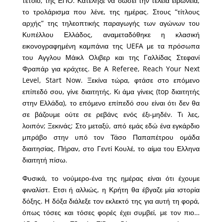
τέτοιο, της ΕΠΟ. Κατέληξε να δώσει την τέλεια ειρωνεία,
το τρολάρισμα που λένε, της ημέρας. Στους “τίτλους
αρχής” της τηλεοπτικής παραγωγής των αγώνων του
Κυπέλλου Ελλάδος, αναμεταδόθηκε η κλασική
εικονογραφημένη καμπάνια της UEFA με τα πρόσωπα
του Αγγλου Μάικλ Ολιβερ και της Γαλλίδας Στεφανί
Φραπάρ για κράχτες. Be A Referee, Reach Your Next
Level, Start Now. Ξεκίνα τώρα, φτάσε στο επόμενο
επίπεδό σου, γίνε διαιτητής. Κι άμα γίνεις (top διαιτητής
στην Ελλάδα), το επόμενο επίπεδό σου είναι ότι δεν θα
σε βάζουμε ούτε σε ρεβάνς ενός έξι-μηδέν. Τι λες,
λοιπόν; Ξεκινάς; Στο μεταξύ, από εμάς εδώ ένα εγκάρδιο
μπράβο στην υπό τον Τάσο Παπαπέτρου ομάδα
διαιτησίας. Πήραν, στο Γεντί Κουλέ, το αίμα του Ελληνα
διαιτητή πίσω.
Φυσικά, το νούμερο-ένα της ημέρας είναι ότι έχουμε
φιναλίστ. Ετσι ή αλλιώς, η Κρήτη θα έβγαζε μία ιστορία
δόξης. Η δόξα διάλεξε τον εκλεκτό της για αυτή τη φορά,
όπως τόσες και τόσες φορές έχει συμβεί, με τον πιο…