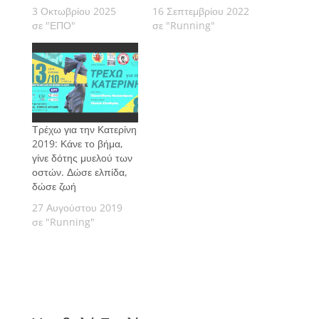
3 Οκτωβρίου 2025
16 Σεπτεμβρίου 2022
σε "ΕΠΟ"
σε "Running"
Τρέχω για την Κατερίνη
2019: Κάνε το βήμα,
γίνε δότης μυελού των
οστών. Δώσε ελπίδα,
δώσε ζωή
27 Αυγούστου 2019
σε "Running"