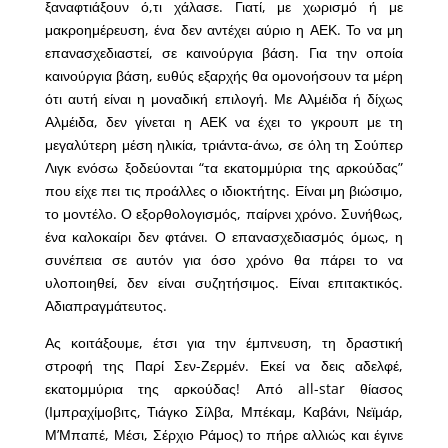
ξαναφτιάξουν ό,τι χάλασε. Γιατί, με χωρισμό ή με
μακροημέρευση, ένα δεν αντέχει αύριο η ΑΕΚ. Το να μη
επανασχεδιαστεί, σε καινούργια βάση. Για την οποία
καινούργια βάση, ευθύς εξαρχής θα ομονοήσουν τα μέρη
ότι αυτή είναι η μοναδική επιλογή. Με Αλμέιδα ή δίχως
Αλμέιδα, δεν γίνεται η ΑΕΚ να έχει το γκρουπ με τη
μεγαλύτερη μέση ηλικία, τριάντα-άνω, σε όλη τη Σούπερ
Λιγκ ενόσω ξοδεύονται “τα εκατομμύρια της αρκούδας”
που είχε πει τις προάλλες ο ιδιοκτήτης. Είναι μη βιώσιμο,
το μοντέλο. Ο εξορθολογισμός, παίρνει χρόνο. Συνήθως,
ένα καλοκαίρι δεν φτάνει. Ο επανασχεδιασμός όμως, η
συνέπεια σε αυτόν για όσο χρόνο θα πάρει το να
υλοποιηθεί, δεν είναι συζητήσιμος. Είναι επιτακτικός.
Αδιαπραγμάτευτος.
Ας κοιτάξουμε, έτσι για την έμπνευση, τη δραστική
στροφή της Παρί Σεν-Ζερμέν. Εκεί να δεις αδελφέ,
εκατομμύρια της αρκούδας! Από all-star θίασος
(Ιμπραχίμοβιτς, Τιάγκο Σίλβα, Μπέκαμ, Καβάνι, Νεϊμάρ,
Μ’Μπαπέ, Μέσι, Σέρχιο Ράμος) το πήρε αλλιώς και έγινε