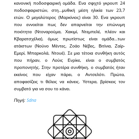
κανονική ποδοσφαιρική ομάδα. Ενα σφιχτό γκρουπ 24
ποδοσφαιριστών, στη…μυθική μέση ηλικία των 23,7
ετών. Ο μεγαλύτερος (Μαρκίνιος) είναι 30. Ενα γκρουπ
που εννοείται πως δεν απαρνείται την επώνυμη
ποιότητα (Ντοναρούμα, Χακιμί, Ντεμπελέ, πλέον και
Κβαρατσχέλια), όμως πρωτίστως είναι ομάδα…των
ατάιστων (Νούνο Μέντες, Ζοάο Νέβες, Βιτίνια, Ζαίρ-
Εμερί, Μπαρκολά, Ντουέ). Σε μια τέτοια συνθήκη αυτός
που πήραν, ο Λούις Ενρίκε, είναι ο συμβατός
προπονητής. Στην προτέρα συνθήκη, ο συμβατός ήταν
εκείνος που είχαν πάρει, ο Αντσελότι. Πρώτα,
αποφασίζεις τι θέλεις να κάνεις. Υστερα, βρίσκεις τον
συμβατό για να σου το κάνει.
Πηγή:
Sdna