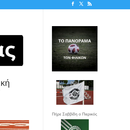
ική
α
Πήρε Σαββίδη ο Πιερικός