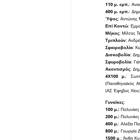
110 μ. εμπ.
: Ανα
400 μ. εμπ.
: Δημ
Ύψος
: Αντώνης
Επί Κοντώ
: Εμμ
Μήκος
: Μίλτος Τ
Τριπλούν
: Ανδρ
Σφαιροβολία
: Κ
Δισκοβολία
: Δη
Σφυροβολία
: Γι
Ακοντισμός
: Δη
4Χ100 μ.
: Σωτ
(Παναθηναϊκός Α
(ΑΣ Έφηβος Χίου
Γυναίκες
:
100 μ.:
Πολυνίκη 
200 μ.:
Πολυνίκη 
400 μ.
: Αλεξία Π
800 μ.
: Γεωργία
1500 μ
.: Άνθη Κ