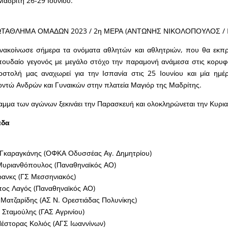
Μαδρίτη 26-29 Ιουνίου.
ΤΑΘΛΗΜΑ ΟΜΑΔΩΝ 2023 / 2η ΜΕΡΑ (ΑΝΤΩΝΗΣ ΝΙΚΟΛΟΠΟΥΛΟΣ / E
νακοίνωσε σήμερα τα ονόματα αθλητών και αθλητριών, που θα εκ
ουδαίο γεγονός με μεγάλο στόχο την παραμονή ανάμεσα στις κορυφα
τολή μας αναχωρεί για την Ισπανία στις 25 Ιουνίου και μία ημέ
 κοντώ Ανδρών και Γυναικών στην πλατεία Μαγιόρ της Μαδρίτης.
μμα των αγώνων ξεκινάει την Παρασκευή και ολοκληρώνεται την Κυρια
άδα
 Γκαραγκάνης (ΟΦΚΑ Οδυσσέας Αγ. Δημητρίου)
Μυριανθόπουλος (Παναθηναϊκός ΑΟ)
ρανκς (ΓΣ Μεσσηνιακός)
πος Λαγός (Παναθηναϊκός ΑΟ)
ς Ματζαρίδης (ΑΣ Ν. Ορεστιάδας Πολυνίκης)
 Σταμούλης (ΓΑΣ Αγρινίου)
Νέστορας Κολιός (ΑΓΣ Ιωαννίνων)