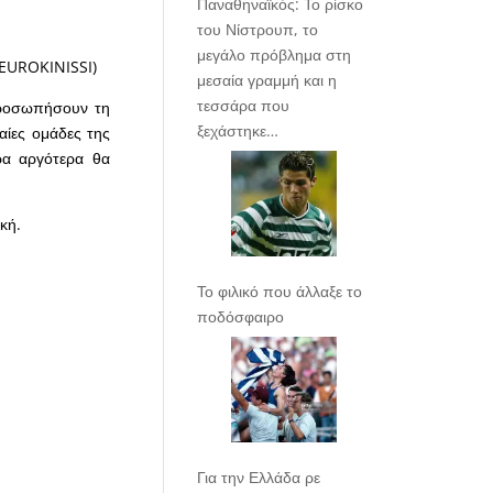
Παναθηναϊκός: Το ρίσκο
του Νίστρουπ, το
μεγάλο πρόβλημα στη
UROKINISSI)
μεσαία γραμμή και η
τεσσάρα που
προσωπήσουν τη
ξεχάστηκε…
ίες ομάδες της
ρα αργότερα θα
κή.
Το φιλικό που άλλαξε το
ποδόσφαιρο
Για την Ελλάδα ρε