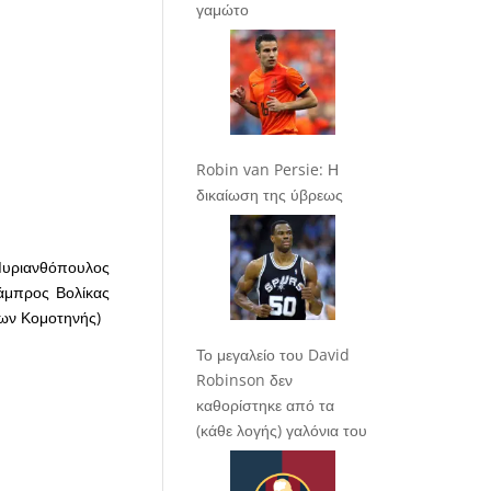
γαμώτο
Robin van Persie: Η
δικαίωση της ύβρεως
υριανθόπουλος
άμπρος Βολίκας
ων Κομοτηνής)
Το μεγαλείο του David
Robinson δεν
καθορίστηκε από τα
(κάθε λογής) γαλόνια του