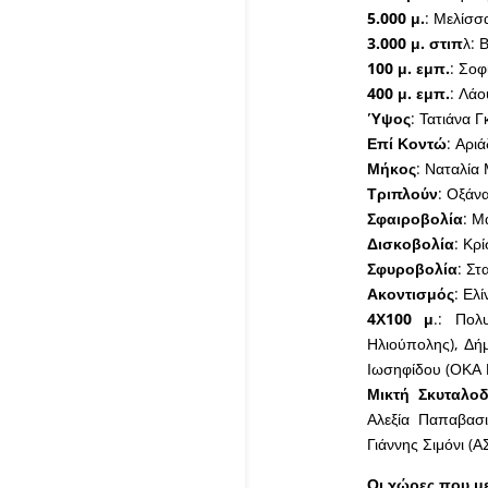
5.000 μ.
: Μελίσσ
3.000 μ. στιπ
λ: 
100 μ. εμπ.
: Σοφ
400 μ. εμπ.
: Λάο
Ύψος
: Τατιάνα Γ
Επί Κοντώ
: Αρι
Μήκος
: Ναταλία
Τριπλούν
: Οξάν
Σφαιροβολία
: Μ
Δισκοβολία
: Κρ
Σφυροβολία
: Στ
Ακοντισμός
: Ελ
4Χ100 μ
.: Πολ
Ηλιούπολης), Δή
Ιωσηφίδου (ΟΚΑ 
Μικτή Σκυταλοδ
Αλεξία Παπαβασι
Γιάννης Σιμόνι (
Οι χώρες που μ