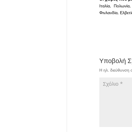
Ιταλία, Πολωνία,
Φινλανδία, Ελβετ
Υποβολή Σ
Η ηλ. διεύθυνση 