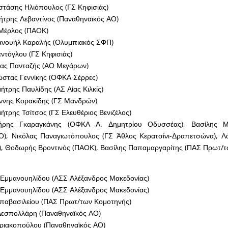
στάσης Ηλιόπουλος (ΓΣ Κηφισιάς)
ήτρης Λεβαντίνος (Παναθηναϊκός ΑΟ)
 Μέρλος (ΠΑΟΚ)
ανουήλ Καραλής (Ολυμπιακός ΣΦΠ)
εντόγλου (ΓΣ Κηφισιάς)
έας Πανταζής (ΑΟ Μεγάρων)
ώστας Γεννίκης (ΟΦΚΑ Σέρρες)
μήτρης Παυλίδης (ΑΣ Αίας Κιλκίς)
άννης Κορακίδης (ΓΣ Μανδρών)
μήτρης Τσίτσος (ΓΣ Ελευθέριος Βενιζέλος)
ήρης Γκαραγκάνης (ΟΦΚΑ Α. Δημητρίου Οδυσσέας), Βασίλης Μ
Ο), Νικόλας Παναγιωτόπουλος (ΓΣ Άθλος Κερατσίνι-Δραπετσώνα), Λ
), Θοδωρής Βροντινός (ΠΑΟΚ), Βασίλης Παπαμαργαρίτης (ΠΑΣ Πρωτ/τ
Εμμανουηλίδου (ΑΣΣ Αλέξανδρος Μακεδονίας)
Εμμανουηλίδου (ΑΣΣ Αλέξανδρος Μακεδονίας)
απαβασιλείου (ΠΑΣ Πρωτ/των Κομοτηνής)
 Δεσπολλάρη (Παναθηναϊκός ΑΟ)
υριακοπούλου (Παναθηναϊκός ΑΟ)