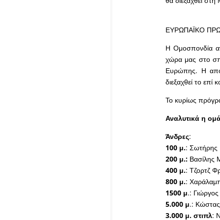
θα διεξαχθεί στη 
ΕΥΡΩΠΑΪΚΟ ΠΡΩ
Η Ομοσπονδία α
χώρα μας στο σπ
Ευρώπης. Η αποσ
διεξαχθεί το επί
Το κυρίως πρόγρα
Αναλυτικά η ομ
Άνδρες
:
100 μ.
: Σωτήρης
200 μ.:
Βασίλης 
400 μ.
: Τζορτζ Φ
800 μ.
: Χαράλαμ
1500 μ
.: Γιώργο
5.000 μ
.: Κώστας
3.000 μ. στιπλ
: 