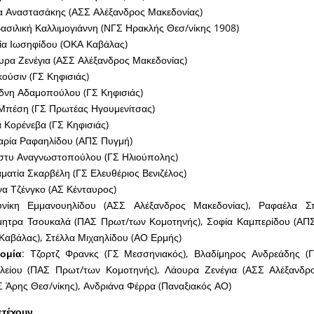
α Αναστασάκης (ΑΣΣ Αλέξανδρος Μακεδονίας)
Βασιλική Καλλιμογιάννη (ΝΓΣ Ηρακλής Θεσ/νίκης 1908)
ία Ιωσηφίδου (ΟΚΑ Καβάλας)
υρα Ζενέγια (ΑΣΣ Αλέξανδρος Μακεδονίας)
κούσιν (ΓΣ Κηφισιάς)
άδνη Αδαμοπούλου (ΓΣ Κηφισιάς)
 Μπέση (ΓΣ Πρωτέας Ηγουμενίτσας)
α Κορένεβα (ΓΣ Κηφισιάς)
αρία Ραφαηλίδου (ΑΠΣ Πυγμή)
ίστυ Αναγνωστοπούλου (ΓΣ Ηλιούπολης)
αματία Σκαρβέλη (ΓΣ Ελευθέριος Βενιζέλος)
ίνα Τζένγκο (ΑΣ Κένταυρος)
υνίκη Εμμανουηλίδου (ΑΣΣ Αλέξανδρος Μακεδονίας), Ραφαέλα Σ
μητρα Τσουκαλά (ΠΑΣ Πρωτ/των Κομοτηνής), Σοφία Καμπερίδου (ΑΠΣ
Καβάλας), Στέλλα Μιχαηλίδου (ΑΟ Ερμής)
ομία
: Τζορτζ Φρανκς (ΓΣ Μεσσηνιακός), Βλαδίμηρος Ανδρεάδης (ΓΣ
λείου (ΠΑΣ Πρωτ/των Κομοτηνής), Λάουρα Ζενέγια (ΑΣΣ Αλέξανδρο
ΑΣ Άρης Θεσ/νίκης), Ανδριάνα Φέρρα (Παναξιακός ΑΟ)
ετέχουν