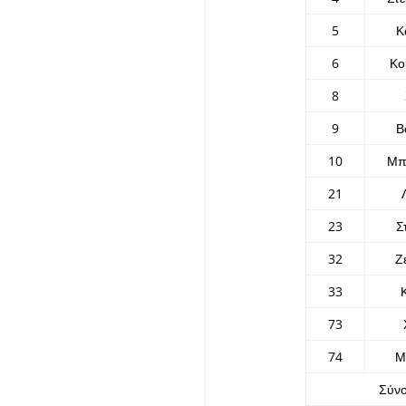
5
Κ
6
Κο
8
9
Β
10
Μπ
21
23
Σ
32
Ζ
33
73
74
Μ
Σύν