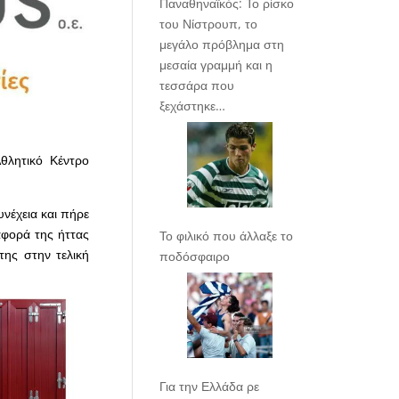
Παναθηναϊκός: Το ρίσκο
του Νίστρουπ, το
μεγάλο πρόβλημα στη
μεσαία γραμμή και η
τεσσάρα που
ξεχάστηκε…
θλητικό Κέντρο
υνέχεια και πήρε
ιαφορά της ήττας
Το φιλικό που άλλαξε το
της στην τελική
ποδόσφαιρο
Για την Ελλάδα ρε