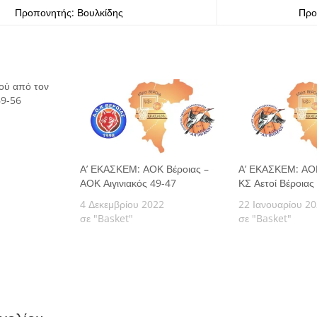
Προπονητής: Βουλκίδης
Προ
κού από τον
69-56
Α’ ΕΚΑΣΚΕΜ: ΑΟΚ Βέροιας –
Α’ ΕΚΑΣΚΕΜ: ΑΟΚ
ΑΟΚ Αιγινιακός 49-47
ΚΣ Αετοί Βέροιας
4 Δεκεμβρίου 2022
22 Ιανουαρίου 2
σε "Basket"
σε "Basket"