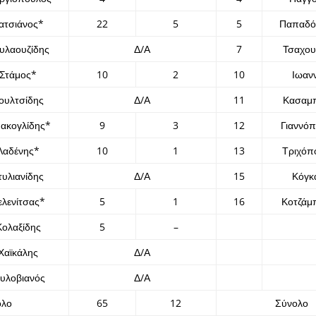
ατσιάνος*
22
5
5
Παπαδό
υλαουζίδης
Δ/Α
7
Τσαχου
Στάμος*
10
2
10
Ιωαν
ουλτσίδης
Δ/Α
11
Κασαμ
ακογλίδης*
9
3
12
Γιαννό
Λαδένης*
10
1
13
Τριχόπ
τυλιανίδης
Δ/Α
15
Κόγκ
ελενίτσας*
5
1
16
Κοτζάμ
Κολαξίδης
5
–
Χαϊκάλης
Δ/Α
υλοβιανός
Δ/Α
ολο
65
12
Σύνολο