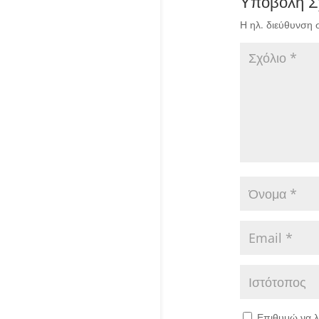
Υποβολή Σ
Η ηλ. διεύθυνση 
Επιθυμώ να λ