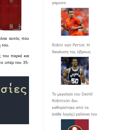
γαμώτο
ίναι αυτός που
 του.
Robin van Persie: Η
δικαίωση της ύβρεως
ς του παρκέ και
το υπέρ του 35-
Το μεγαλείο του David
Robinson δεν
καθορίστηκε από τα
(κάθε λογής) γαλόνια του