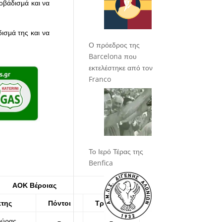
οβάδισμά και να
δισμά της και να
Ο πρόεδρος της
Barcelona που
εκτελέστηκε από τον
Franco
Το Ιερό Τέρας της
Benfica
ΑΟΚ Βέροιας
κτης
Πόντοι
Τρίποντα
ούρας
–
–