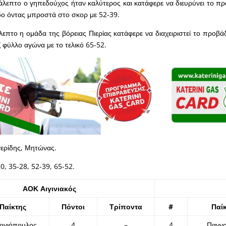
κάλεπτο ο γηπεδούχος ήταν καλύτερος και κατάφερε να διευρύνει το πρ
οδο όντας μπροστά στο σκορ με 52-39.
λεπτο η ομάδα της βόρειας Πιερίας κατάφερε να διαχειριστεί το προβά
ζ φύλλο αγώνα με το τελικό 65-52.
ρίδης, Μητώνας.
0, 35-28, 52-39, 65-52.
ΑΟΚ Αιγινιακός
Παίκτης
Πόντοι
Τρίποντα
#
Παί
εργιόπουλος
4
–
4
Παγγ