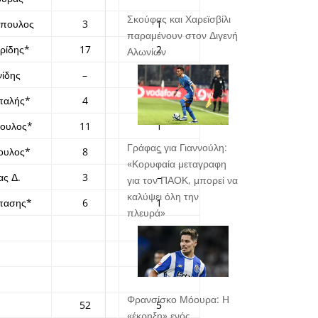
Σκούφας και Χαρεϊσβίλι
πουλος
3
1
παραμένουν στον Διγενή
ρίδης*
17
2
Αλωνίων
νίδης
–
–
παλής*
4
–
πουλος*
11
1
Γράφας για Γιαννούλη:
ουλος*
8
–
«Κορυφαία μεταγραφη
ας Δ.
3
–
για τον ΠΑΟΚ, μπορεί να
καλύψει όλη την
πασης*
6
1
πλευρά»
Φρανσίσκο Μόουρα: Η
52
5
«έκρηξη» ενός