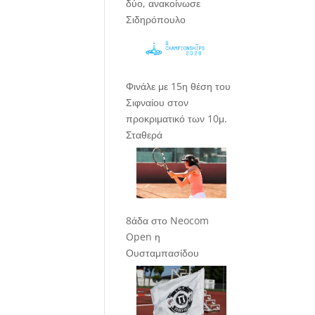
δύο, ανακοίνωσε
Σιδηρόπουλο
Φινάλε με 15η θέση του
Σιφναίου στον
προκριματικό των 10μ.
Σταθερά
8άδα στο Neocom
Open η
Ουσταμπασίδου