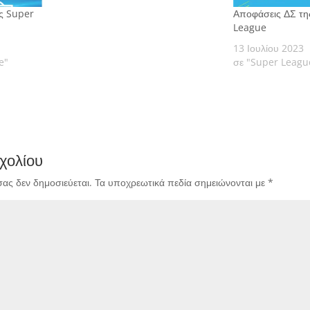
ς Super
Αποφάσεις ΔΣ τη
League
13 Ιουλίου 2023
e"
σε "Super Leagu
χολίου
σας δεν δημοσιεύεται.
Τα υποχρεωτικά πεδία σημειώνονται με
*