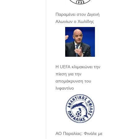
Παραμένει στον Διγενή
Αλωνίων ο Χωλίδης
Η UEFA κλιμακώνει την
πίεση για την
απομάκρυνση του
Ινφαντίνο
ΑΟ Παραλίας: Φινάλε με