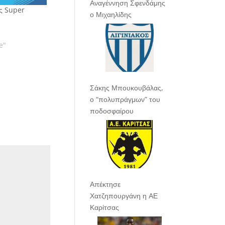
Αναγέννηση Σφενδάμης
ς Super
ο Μιχαηλίδης
e"
Σάκης Μπουκουβάλας,
ο “πολυπράγμων” του
ποδοσφαίρου
Απέκτησε
Χατζηπουργάνη η ΑΕ
Καρίτσας