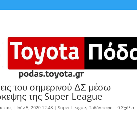
ις του σημερινού ΔΣ μέσω
σκεψης της Super League
άππας
|
Ιούν 5, 2020 12:43
|
Super League
,
Ποδόσφαιρο
|
0 Σχόλια