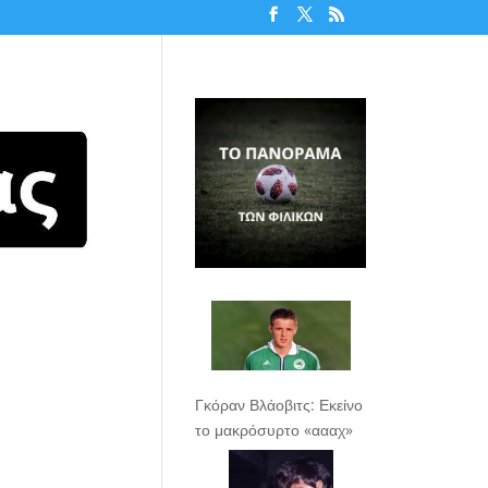
Γκόραν Βλάοβιτς: Εκείνο
το μακρόσυρτο «αααχ»