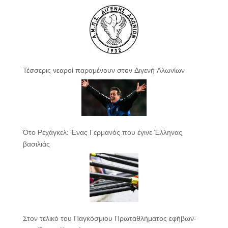
Τέσσερις νεαροί παραμένουν στον Διγενή Αλωνίων
Ότο Ρεχάγκελ: Ένας Γερμανός που έγινε Έλληνας
βασιλιάς
Στον τελικό του Παγκόσμιου Πρωταθλήματος εφήβων-