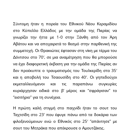
Σύντομη ήταν η πορεία του Εθνικού Νέου Κεραμιδίου
στο Κύπελλο Ελλάδος με την ομάδα της Πιερίας να
γνωρίζει την ήττα με 1-0 στην Ξάνθη από τον Άρη
Αβάτου και να αποχαιρετά το θεσμό στην παρθενική της
συμμετοχή. Οι Θρακιώτες έφτασαν στη νίκη με τέρμα του
Δόντσου στο 70′, σε μια αναμέτρηση που θα μπορούσε
να έχει διαφορετική έκβαση για την ομάδα της Πιερίας αν
δεν προέκυπτε ο τραυματισμός του Τουλκερίδη στο 35′
και η αποβολή του Τσαουσίδη στο 40′. Οι γηπεδούχοι
εκμεταλλευόμενοι και τις παραπάνω συγκυρίες
κυριάρχησαν ειδικά στο β’ μέρος και “σφράγισαν” το
“εισιτήριο” για τη συνέχεια.
Η πρώτη καλή στιγμή στο παιχνίδι ήταν το σουτ του
Ταχτσίδη στο 23′ που έφυγε πάνω από τα δοκάρια των
φιλοξενούμενων ενώ ο Εθνικός στο 25′ “απάντησε” με
σουτ του Μητράκα που απέκρουσε ο Αμουτζάκης.