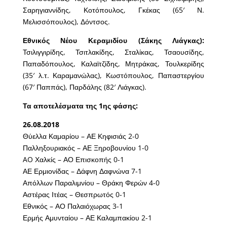
Σαρηγιαννίδης, Κοτόπουλος, Γκέκας (65′ Ν.
Μελισσόπουλος), Δόντσος.
Εθνικός Νέου Κεραμιδίου (Σάκης Λιάγκας):
Τσιλιγγιρίδης, Τσιτλακίδης, Σταλίκας, Τσαουσίδης,
Παπαδόπουλος, Καλαϊτζίδης, Μητράκας, Τουλκερίδης
(35′ λ.τ. Καραμανώλας), Κωστόπουλος, Παπαστεργίου
(67′ Παππάς), Παρδάλης (82′ Λιάγκας).
Τα αποτελέσματα της 1ης φάσης:
26.08.2018
Θύελλα Καμαρίου – ΑΕ Κηφισιάς 2-0
Παλληξουριακός – ΑΕ Ξηροβουνίου 1-0
AO Χαλκίς – ΑΟ Επισκοπής 0-1
ΑΕ Ερμιονίδας – Δάφνη Δαφνώνα 7-1
Απόλλων Παραλιμνίου – Θράκη Φερών 4-0
Αστέρας Ιτέας – Θεσπρωτός 0-1
Εθνικός – ΑΟ Παλαιόχωρας 3-1
Ερμής Αμυνταίου – ΑΕ Καλαμπακίου 2-1