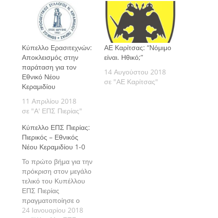
Κύπελλο Ερασιτεχνών:
ΑΕ Καρίτσας: “Νόμιμο
Αποκλεισμός στην
είναι. Ηθικό;”
παράταση για τον
14 Αυγούστου 2018
Εθνικό Νέου
σε "ΑΕ Καρίτσας"
Κεραμιδίου
11 Απριλίου 2018
σε "Α' ΕΠΣ Πιερίας"
Κύπελλο ΕΠΣ Πιερίας:
Πιερικός – Εθνικός
Νέου Κεραμιδίου 1-0
Το πρώτο βήμα για την
πρόκριση στον μεγάλο
τελικό του Κυπέλλου
ΕΠΣ Πιερίας
πραγματοποίησε ο
Πιερικός ο οποίος
24 Ιανουαρίου 2018