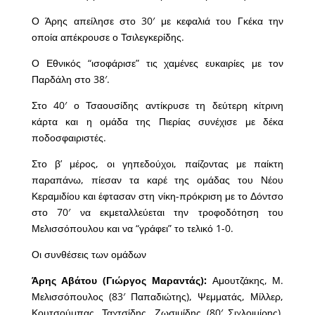
Ο Άρης απείλησε στο 30′ με κεφαλιά του Γκέκα την
οποία απέκρουσε ο Τσιλεγκερίδης.
Ο Εθνικός “ισοφάρισε” τις χαμένες ευκαιρίες με τον
Παρδάλη στο 38′.
Στο 40′ ο Τσαουσίδης αντίκρυσε τη δεύτερη κίτρινη
κάρτα και η ομάδα της Πιερίας συνέχισε με δέκα
ποδοσφαιριστές.
Στο β’ μέρος, οι γηπεδούχοι, παίζοντας με παίκτη
παραπάνω, πίεσαν τα καρέ της ομάδας του Νέου
Κεραμιδίου και έφτασαν στη νίκη-πρόκριση με το Δόντσο
στο 70′ να εκμεταλλεύεται την τροφοδότηση του
Μελισσόπουλου και να “γράφει” το τελικό 1-0.
Οι συνθέσεις των ομάδων
Άρης Αβάτου (Γιώργος Μαραντάς):
Αμουτζάκης, Μ.
Μελισσόπουλος (83′ Παπαδιώτης), Ψεμματάς, Μίλλερ,
Κουτσούμπας, Ταχτσίδης, Ζωσιμίδης (80′ Σιχλοιμίρης),