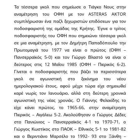
Τα τέσσερα γκολ που σημείωσε ο Τιάγκο Νους στην
αναμέτρηση του ΟΦΗ με τον ASTERAS AKTOR
συμπλήρωσαν ένα παζλ ξεχωριστών επιδόσεων για τον
ποδοσφαιριστή της ομάδας της Κρήτης. Έγινε ο τρίτος
ποδοσφαιριστής του ΟΦΗ που σημειώνει τέσσερα γκολ
σε μια αναμέτρηση, με τον Δημήτρη Παπαδόπουλο την
Πρωτομαγιά του 1977 να είναι ο πρώτος (ΟΦΗ –
Πανσερραϊκός 5-0) και τον Γιώργο Βλαστό να είναι ο
δεύτερος στις 12 Μαΐου 1985 (ΟΦΗ – Πιερικός 6-2).
Γίνεται ο ποδοσφαιριστής που βάζει τα περισσότερα
γκολ σε αγωνιστική στο ξεκίνημα του νέου
ημερολογιακού έτους, αφού μέχρι τώρα είχε σημειωθεί
καρέ νωρίς τον Ιανουάριο, αλλά στη δεύτερη χρονικά
αγωνιστική της νέας χρονιάς. Ο Γιάννης Φελεκίδης το
είχε κάνει πρώτος, το 1965-66, στην αναμέτρηση
Πιερικός – Αιγάλεω 5-2. Ακολούθησαν ο Γιώργος Δέδες
στο Πανιώνιος – Πανσερραϊκός 4-1 το 1970-71, ο
Γιώργος Κωστίκος στο ΠΑΟΚ – Εθνικός 5-1 το 1981-82
και ο Βεριντιάνο Μαρσέλο το 1992- 93 στο Ξάνθη –