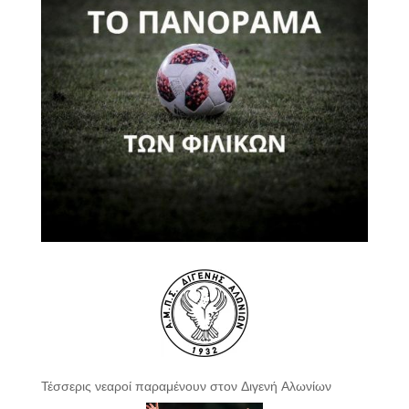
Τέσσερις νεαροί παραμένουν στον Διγενή Αλωνίων