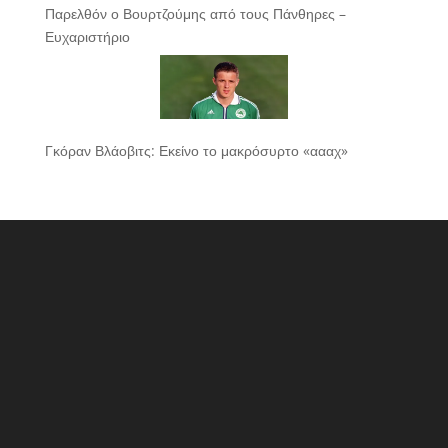
Παρελθόν ο Βουρτζούμης από τους Πάνθηρες –
Ευχαριστήριο
Γκόραν Βλάοβιτς: Εκείνο το μακρόσυρτο «αααχ»