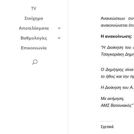
TV
Στοίχημα
Ανανεώσεων συν
ανακοινώνεται ότ
Αποτελέσματα
Η ανακοίνωση:
Βαθμολογίες
“Η Διοίκηση του
Επικοινωνία
Τσαγκαράκη Δημή
Ο Δημήτρης είναι
το ήθος και την 
Η Διοίκηση του Α.Μ
Με εκτίμηση,
ΑΜΣ Βατανιακός”
Σχετικά