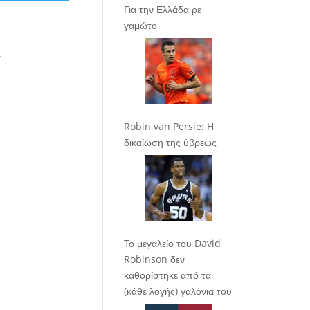
Για την Ελλάδα ρε
γαμώτο
.
Robin van Persie: Η
δικαίωση της ύβρεως
Το μεγαλείο του David
Robinson δεν
καθορίστηκε από τα
(κάθε λογής) γαλόνια του