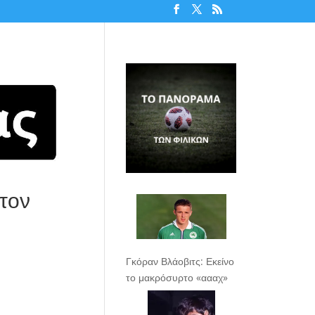
τον
Γκόραν Βλάοβιτς: Εκείνο
το μακρόσυρτο «αααχ»