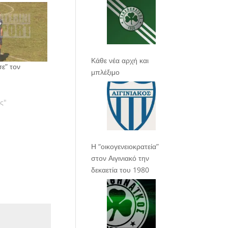
Κάθε νέα αρχή και
σε” τον
μπλέξιμο
ας"
Η “οικογενειοκρατεία”
στον Αιγινιακό την
δεκαετία του 1980