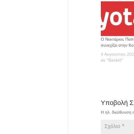
Ο Νεκτάριος Πα
συνεχίζει στην Κο
4 Αυγούστου 20
σε "Basket"
Υποβολή Σ
Η ηλ. διεύθυνση 