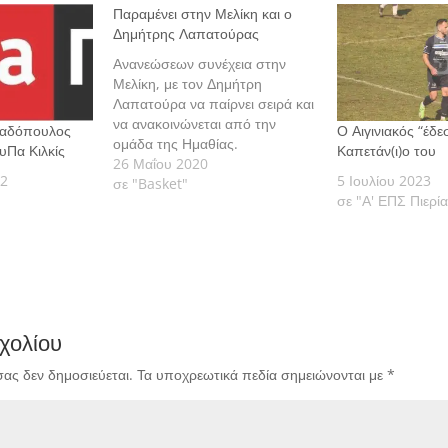
Παραμένει στην Μελίκη και ο
Δημήτρης Λαπατούρας
Ανανεώσεων συνέχεια στην
Μελίκη, με τον Δημήτρη
Λαπατούρα να παίρνει σειρά και
να ανακοινώνεται από την
παδόπουλος
Ο Αιγινιακός “έδε
ομάδα της Ημαθίας.
υΠα Κιλκίς
Καπετάν(ι)ο του
26 Μαΐου 2020
22
5 Ιουλίου 2023
σε "Basket"
σε "Α' ΕΠΣ Πιερί
χολίου
σας δεν δημοσιεύεται.
Τα υποχρεωτικά πεδία σημειώνονται με
*