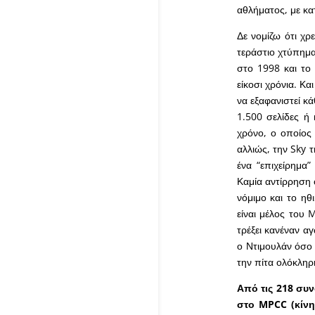
αθλήματος, με κα
Δε νομίζω ότι χρ
τεράστιο χτύπημα
στο 1998 και το
είκοσι χρόνια. Κα
να εξαφανιστεί κ
1.500 σελίδες ή 
χρόνο, ο οποίος 
αλλιώς, την Sky τ
ένα “επιχείρημα
Καμία αντίρρηση 
νόμιμο και το ηθ
είναι μέλος του 
τρέξει κανέναν α
ο Ντιμουλάν όσο 
την πίτα ολόκληρη
Από τις 218 συν
στο MPCC (κίνη