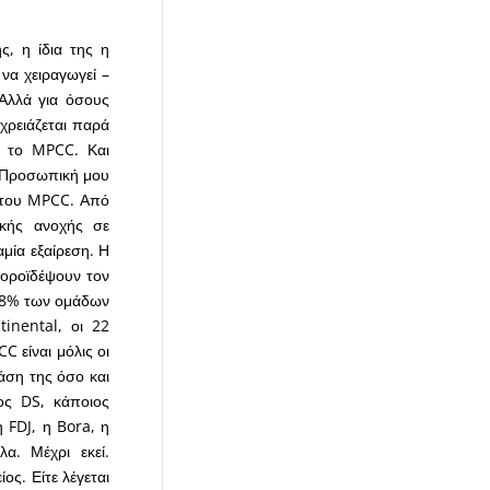
ς, η ίδια της η
να χειραγωγεί –
 Αλλά για όσους
χρειάζεται παρά
, το MPCC. Και
. Προσωπική μου
λη του MPCC. Από
ικής ανοχής σε
αμία εξαίρεση. Η
 κοροϊδέψουν τον
 38% των ομάδων
inental, οι 22
 είναι μόλις οι
άση της όσο και
ος DS, κάποιος
 FDJ, η Bora, η
. Μέχρι εκεί.
ος. Είτε λέγεται