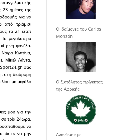
 επαγγελματικής
ς 23 ημέρες της
ιαδρομής για να
 από τριάμισι
Οι δαίμονες του Carlos
ους τα 21 ετάπ
Monzón
 Τα μεγαλύτερα
κίτρινη φανέλα.
 Νάιρο Κιντάνα,
ε, Μίκελ Λάντα,
 Sport24.gr σας
η, στη διαδρομή
υλίου με μεγάλο
Ο ξυπόλητος πρίγκιπας
της Αφρικής
εις μου για την
 σε τρία 24ωρα.
προσπαθούμε να
λύ ώστε να μην
Ανανέωσε με