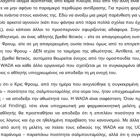
ελάχιστο δείγμα αξιοπιστίας από καμία πλευρά, ενώ από την άλλη είνα
τε να μην αφήνει το παραμικρό περιθώριο αντίδρασης. Για πρώτη φορά
 ενάντια στους κανόνες της. Εδώ να ανοίξω μια μικρή παρένθεση για 
οίο αρκετοί αγνοούν (κάτι που φάνηκε από πάρα πολλά σχόλια που έχ
ες), ενώ κάποιοι άλλοι το προσπερνούν σφυρίζοντας αδιάφορα. Στη
αθλητισμό, αν ένας αθλητής βρεθεί θετικός – είτε σε απαγορευμένη ου
 Φρουμ, είτε σε μη απαγορευμένη ουσία πάνω όμως από το επιτρεπ
η του Φρουμ – ΔΕΝ ισχύει το τεκμήριο της αθωότητας. Αντίθετα, ισ
βρεθεί θετικός, αυτόματα θεωρείται ένοχος από την ομοσπονδία του
WADA και κάθε άλλο οργανισμό που σχετίζεται με το συγκεκριμένο ά
 ίδιος ο αθλητής υποχρεωμένος να αποδείξει τη μη ενοχή του.
ει ότι ο Κρις Φρουμ, από την ημέρα που ανιχνεύθηκε η συγκεκριμέν
ιο – ποσότητα της σαλμπουταμόλης στα ούρα του, ήταν υποχρεωμένο
 – να αποδείξει την αθωότητά του. Η WADA είναι σαφέστατη. Όταν π
cal Finding), τότε είναι υποχρεωτική μια φαρμακοκινητική μελέτη,
αθλητής θα προσπαθήσει να αποδείξει ότι η επιπλέον ποσότητα πο
ους λόγους και όχι σε ηθελημένη παραβίαση του κανονισμού. Με άλλα
από αυτή τη μελέτη, να πείσει τους ειδικούς της WADA και της UC
 παράνομα – παραπάνω ποσότητα σαλμπουταμόλης, αλλά ότι η συγ