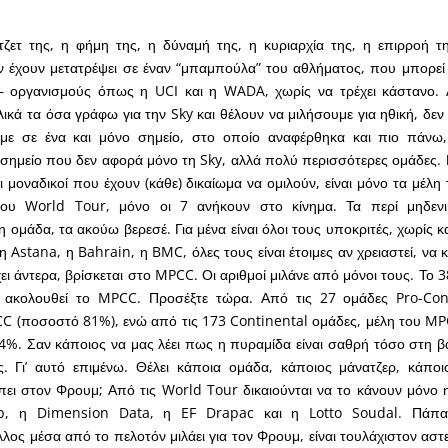
ζετ της, η φήμη της, η δύναμή της, η κυριαρχία της, η επιρροή τη
 έχουν μετατρέψει σε έναν “μπαμπούλα” του αθλήματος, που μπορεί 
ει – οργανισμούς όπως η UCI και η WADA, χωρίς να τρέχει κάστανο.
κά τα όσα γράφω για την Sky και θέλουν να μιλήσουμε για ηθική, δεν 
με σε ένα και μόνο σημείο, στο οποίο αναφέρθηκα και πιο πάνω
α σημείο που δεν αφορά μόνο τη Sky, αλλά πολύ περισσότερες ομάδες
οι μοναδικοί που έχουν (κάθε) δικαίωμα να ομιλούν, είναι μόνο τα μέ
του World Tour, μόνο οι 7 ανήκουν στο κίνημα. Τα περί μηδεν
 ομάδα, τα ακούω βερεσέ. Για μένα είναι όλοι τους υποκριτές, χωρίς κ
η Astana, η Bahrain, η BMC, όλες τους είναι έτοιμες αν χρειαστεί, να
ει άντερα, βρίσκεται στο MPCC. Οι αριθμοί μιλάνε από μόνοι τους. Το
ακολουθεί το MPCC. Προσέξτε τώρα. Από τις 27 ομάδες Pro-Cont
 (ποσοστό 81%), ενώ από τις 173 Continental ομάδες, μέλη του MPCC
4%. Σαν κάποιος να μας λέει πως η πυραμίδα είναι σαθρή τόσο στη β
. Γι’ αυτό επιμένω. Θέλει κάποια ομάδα, κάποιος μάνατζερ, κάποι
πει στον Φρουμ; Από τις World Tour δικαιούνται να το κάνουν μόνο η
, η Dimension Data, η EF Drapac και η Lotto Soudal. Πάπαλα
ος μέσα από το πελοτόν μιλάει για τον Φρουμ, είναι τουλάχιστον αστεί