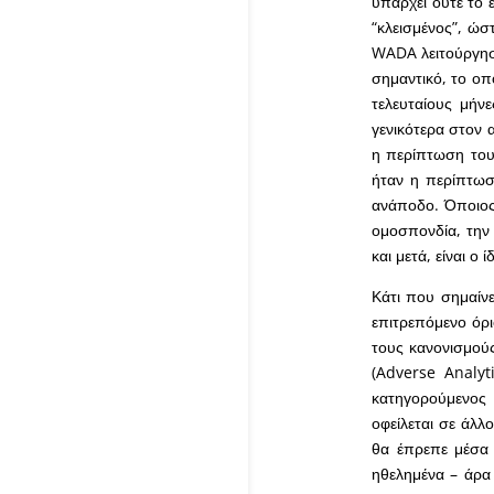
υπάρχει ούτε το 
“κλεισμένος”, ώσ
WADA λειτούργησε
σημαντικό, το οπ
τελευταίους μήν
γενικότερα στον 
η περίπτωση του
ήταν η περίπτωσ
ανάποδο. Όποιος 
ομοσπονδία, την 
και μετά, είναι ο
Κάτι που σημαίν
επιτρεπόμενο όρ
τους κανονισμούς
(Adverse Analyti
κατηγορούμενος 
οφείλεται σε άλλ
θα έπρεπε μέσα 
ηθελημένα – άρα