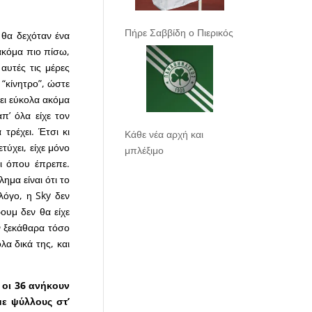
Πήρε Σαββίδη ο Πιερικός
 θα δεχόταν ένα
ακόμα πιο πίσω,
αυτές τις μέρες
 “κίνητρο”, ώστε
ει εύκολα ακόμα
π’ όλα είχε τον
τρέχει. Έτσι κι
Κάθε νέα αρχή και
τύχει, είχε μόνο
μπλέξιμο
αι όπου έπρεπε.
ημα είναι ότι το
 λόγο, η Sky δεν
ρουμ δεν θα είχε
ν ξεκάθαρα τόσο
λα δικά της, και
 οι 36 ανήκουν
με ψύλλους στ’