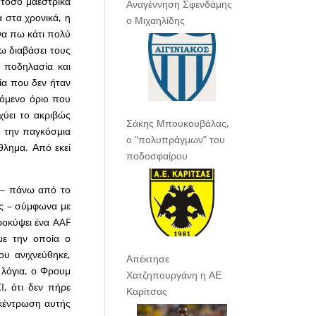
ι τόσο μαεστρικά
Αναγέννηση Σφενδάμης
 στα χρονικά, η
ο Μιχαηλίδης
να πω κάτι πολύ
ω διαβάσει τους
ν ποδηλασία και
σία που δεν ήταν
όμενο όριο που
χύει το ακριβώς
Σάκης Μπουκουβάλας,
, την παγκόσμια
ο “πολυπράγμων” του
θλημα. Από εκεί
ποδοσφαίρου
η – πάνω από το
ς – σύμφωνα με
ροκύψει ένα AAF
 με την οποία ο
υ ανιχνεύθηκε,
Απέκτησε
 λόγια, ο Φρουμ
Χατζηπουργάνη η ΑΕ
I, ότι δεν πήρε
Καρίτσας
κέντρωση αυτής