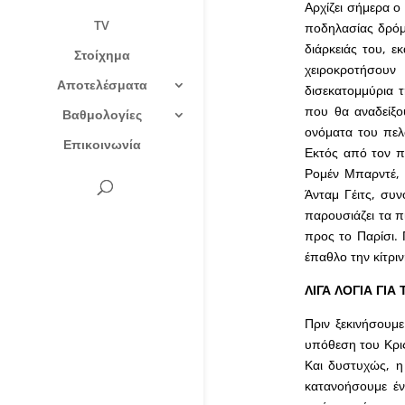
Αρχίζει σήμερα ο
TV
ποδηλασίας δρόμο
διάρκειάς του, ε
Στοίχημα
χειροκροτήσουν
Αποτελέσματα
δισεκατομμύρια 
που θα αναδείξο
Βαθμολογίες
ονόματα του πελο
Επικοινωνία
Εκτός από τον πε
Ρομέν Μπαρντέ, 
Άνταμ Γέιτς, συ
παρουσιάζει τα π
προς το Παρίσι. 
έπαθλο την κίτριν
ΛΙΓΑ ΛΟΓΙΑ ΓΙΑ
Πριν ξεκινήσουμε
υπόθεση του Κρις
Και δυστυχώς, η
κατανοήσουμε έν