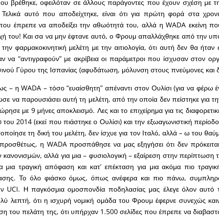
ου βρέθηκε, οφειλόταν σε άλλους παράγοντες που έχουν σχέση με τη
 Τελικά αυτό που αποδείχτηκε, είναι ότι για πρώτη φορά στα χρον
 που έπρεπε να αποδείξει την αθωότητά του, αλλά η WADA εκείνη π
οχή του! Και σα να μην έφτανε αυτό, ο Φρουμ απαλλάχθηκε από την υ
την φαρμακοκινητική μελέτη με την αιτιολογία, ότι αυτή δεν θα ήταν 
ν να “αντιγραφούν” με ακρίβεια οι παράμετροι που ίσχυσαν στον ορ
σινού Γύρου της Ισπανίας (αφυδάτωση, μόλυνση στους πνεύμονες και 
ς – η WADA – τόσο “ευαίσθητη” απέναντι στον Ουλίσι (για να φέρω έ
σε να παρουσιάσει αυτή τη μελέτη, από την οποία δεν πείστηκε για τ
μώρησε με 9 μήνες αποκλεισμό. Λες και το επιχείρημα για τις διαφορετ
 του 2014 (εκεί που πιάστηκε ο Ουλίσι) και την εξωαγωνιστική περίοδ
ποίησε τη δική του μελέτη, δεν ίσχυε για τον Ιταλό, αλλά – ω του θαύ
ιπροσθέτως, η WADA προσπάθησε να μας εξηγήσει ότι δεν πρόκειται
ν κανονισμών, αλλά για μια – φυσιολογική – εξαίρεση στην περίπτωση 
ια μια τραγική απόφαση και κατ’ επέκταση για μια ακόμα πιο τραγι
ασης. Το όλο φιάσκο όμως, όπως ανέφερα και πιο πάνω, συμπλη
ην UCI. Η παγκόσμια ομοσπονδία ποδηλασίας μας έλεγε όλον αυτό τ
λύ λεπτή, ότι η ισχυρή νομική ομάδα του Φρουμ έφερνε συνεχώς καιν
ση του πελάτη της, ότι υπήρχαν 1.500 σελίδες που έπρεπε να διαβασ