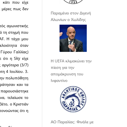
 κάτι που είχε
ς μέρες πως δεν
Παραμένει στον Διγενή
Αλωνίων ο Χωλίδης
κτός αγωνιστικής
ό τη στιγμή που
AF. Η τάχα μου
ελοιότητα όταν
 Γύρου Γαλλίας)
ότι η Sky είχε
Η UEFA κλιμακώνει την
 αργότερα (3/7)
πίεση για την
τη 4 Ιουλίου. 3.
απομάκρυνση του
 την πολυπόθητη
Ινφαντίνο
κράτησαν καν τα
ς παρουσιάστηκε
να, τελείωσε το
βέτο, ο Κριστιάν
πονοώντας ότι η
ΑΟ Παραλίας: Φινάλε με