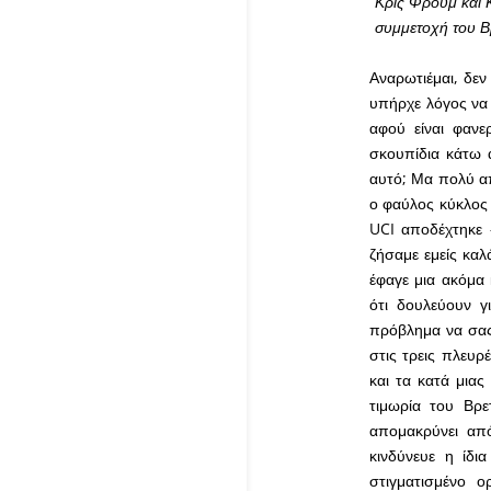
Κρις Φρουμ και Κ
συμμετοχή του Β
Αναρωτιέμαι, δεν
υπήρχε λόγος να 
αφού είναι φανε
σκουπίδια κάτω α
αυτό; Μα πολύ απ
ο φαύλος κύκλος 
UCI αποδέχτηκε 
ζήσαμε εμείς καλ
έφαγε μια ακόμα
ότι δουλεύουν γ
πρόβλημα να σας 
στις τρεις πλευρ
και τα κατά μια
τιμωρία του Βρ
απομακρύνει από
κινδύνευε η ίδι
στιγματισμένο 