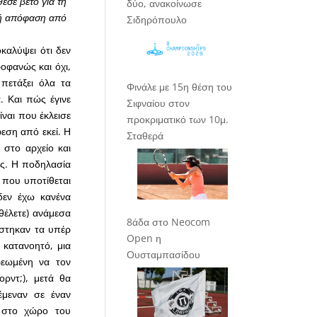
εσε βέτο για τη
δύο, ανακοίνωσε
κή απόφαση από
Σιδηρόπουλο
καλύψει ότι δεν
οφανώς και όχι,
πετάξει όλα τα
Φινάλε με 15η θέση του
. Και πώς έγινε
Σιφναίου στον
ναι που έκλεισε
προκριματικό των 10μ.
εση από εκεί. Η
Σταθερά
στο αρχείο και
υς. Η ποδηλασία
 που υποτίθεται
 δεν έχω κανένα
θέλετε) ανάμεσα
8άδα στο Neocom
ίστηκαν τα υπέρ
Open η
 κατανοητό, μια
Ουσταμπασίδου
ρεωμένη να τον
ρντ;), μετά θα
έμεναν σε έναν
ο στο χώρο του