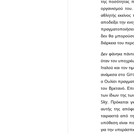
της ποσότητας π
οργανισμού του.
αθλητής εκείνος
αποδείξει την εν
πραγματοποιήσει 
δεν θα μπορούσα
διάρκεια του περ
Δεν φάνηκε πάντω
όταν τον υποχρέω
Ιταλού και τον τι
ανάμεσα στο Giro
ο Ουλίσι πραγματο
τον Βρετανό. Επ
των ίδιων της τω
Sky. Πρόκειται γ
αυτής της απόφ
ταιριαστά από τ
υπόθεση είναι πο
για την υπεράσπι