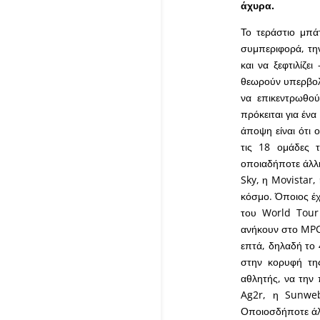
άχυρα.
Το τεράστιο μπάτ
συμπεριφορά, την
και να ξεφτιλίζ
θεωρούν υπερβολι
να επικεντρωθού
πρόκειται για έν
άποψη είναι ότι 
τις 18 ομάδες 
οποιαδήποτε άλλη
Sky, η Movistar, 
κόσμο. Όποιος έχ
του World Tour 
ανήκουν στο MPCC
επτά, δηλαδή το 
στην κορυφή της
αθλητής, να την 
Ag2r, η Sunweb
Οποιοσδήποτε άλλ