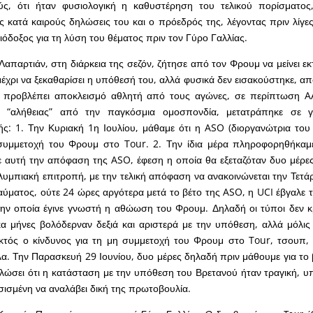
ύς, ότι ήταν φυσιολογική η καθυστέρηση του τελικού πορίσματος,
ις κατά καιρούς δηλώσεις του και ο πρόεδρός της, λέγοντας πριν λίγε
ιόδοξος για τη λύση του θέματος πριν τον Γύρο Γαλλίας.
Λαπαρτιάν, στη διάρκεια της σεζόν, ζήτησε από τον Φρουμ να μείνει ε
έχρι να ξεκαθαρίσει η υπόθεσή του, αλλά φυσικά δεν εισακούστηκε, απ
ν προβλέπει αποκλεισμό αθλητή από τους αγώνες, σε περίπτωση A
 “αλήθειας” από την παγκόσμια ομοσπονδία, μετατράπηκε σε γ
ς: 1. Την Κυριακή 1η Ιουλίου, μάθαμε ότι η ASO (διοργανώτρια του
συμμετοχή του Φρουμ στο Tour. 2. Την ίδια μέρα πληροφορηθήκαμε 
 αυτή την απόφαση της ASO, έφεση η οποία θα εξεταζόταν δυο μέρες
λυμπιακή επιτροπή, με την τελική απόφαση να ανακοινώνεται την Τετάρ
αύματος, ούτε 24 ώρες αργότερα μετά το βέτο της ASO, η UCI έβγαλε
την οποία έγινε γνωστή η αθώωση του Φρουμ. Δηλαδή οι τύποι δεν 
α μήνες βολόδερναν δεξιά και αριστερά με την υπόθεση, αλλά μόλι
κτός ο κίνδυνος για τη μη συμμετοχή του Φρουμ στο Tour, τσουπ, 
λλα. Την Παρασκευή 29 Ιουνίου, δυο μέρες δηλαδή πριν μάθουμε για το 
λώσει ότι η κατάσταση με την υπόθεση του Βρετανού ήταν τραγική, υ
ισμένη να αναλάβει δική της πρωτοβουλία.