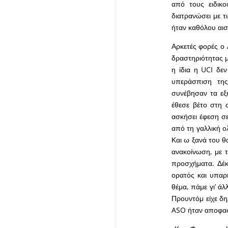
από τους ειδικο
διατρανώσει με τ
ήταν καθόλου αισ
Αρκετές φορές ο 
δραστηριότητας μ
η ίδια η UCI δε
υπεράσπιση της
συνέβησαν τα εξή
έθεσε βέτο στη 
ασκήσει έφεση σε
από τη γαλλική ο
Και ω ξανά του θ
ανακοίνωση, με 
προσχήματα. Δέκ
ορατός και υπαρ
θέμα, πάμε γι’ ά
Προυντόμ είχε δη
ASO ήταν αποφασ