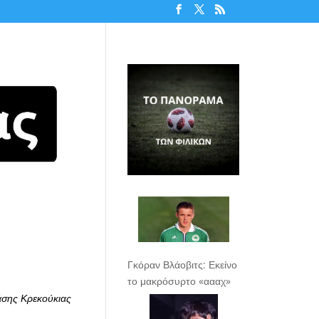
Γκόραν Βλάοβιτς: Εκείνο
το μακρόσυρτο «αααχ»
άσης Κρεκούκιας