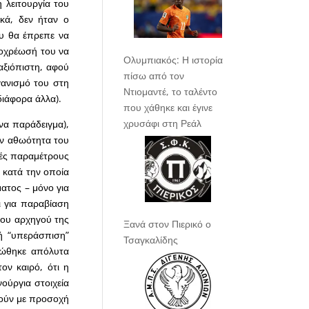
 λειτουργία του
ικά, δεν ήταν ο
ου θα έπρεπε να
ποχρέωσή του να
Ολυμπιακός: Η ιστορία
αξιόπιστη, αφού
πίσω από τον
γανισμό του στη
Ντιομαντέ, το ταλέντο
διάφορα άλλα).
που χάθηκε και έγινε
χρυσάφι στη Ρεάλ
να παράδειγμα),
ην αθωότητα του
ικές παραμέτρους
ο κατά την οποία
ματος – μόνο για
 για παραβίαση
του αρχηγού της
Ξανά στον Πιερικό ο
κή “υπεράσπιση”
Τσαγκαλίδης
ρώθηκε απόλυτα
ον καιρό, ότι η
ούργια στοιχεία
τούν με προσοχή