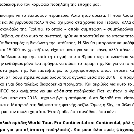
ταδικασμένο τον κορυφαίο ποδηλάτη της εποχής μας.
ειάστηκε να το εξετάσουν περαιτέρω. Αυτά ήταν αρκετά. Η ποδηλασία
 και θα γυρνούσε πολύ πίσω, όχι μόνο στα χρόνια του Τεξανού, αλλά 
 σκάνδαλο της Festina, το οποίο – οποία σύμπτωση – συμπληρώνει 
ι βέβαια, σε όλο αυτό το σκεπτικό, ήρθε να προστεθεί και το απαραίτητο
άθε δισταγμός: η διαιώνιση της υπόθεσης. Η Sky θα μπορούσε να μαζέψ
και 15.000 αν χρειαζόταν, είχε τα μέσα για να το κάνει, αλλά πάνω α
δούλευε υπέρ της, από τη στιγμή που ο Φρουμ είχε το ελεύθερο να 
ην ενδιέφερε μόνο ένα πράγμα, να σώσει το τομάρι της. Και για να το πε
” στα χέρια της. Και πιστέψτε με, το χρησιμοποίησε όπως έπρεπε κ
ότι ο Φρουμ έτρεξε νόμιμα όλους τους αγώνες μέσα στο 2018. Το πρόβλ
ικό είναι δυο τελείως διαφορετικά πράγματα. Και ακριβώς για αυτό το
MPCC, του κινήματος για μια αξιόπιστη ποδηλασία. Γιατί αν ήταν, ο Φ
γώνα μέσα στο 2018, μέχρι να βγει η απόφαση. Αυτό δηλαδή που είπα
και ο Μπαρντέ στη διάρκεια της φετινής σεζόν. Όμως η Sky, τα θέλει ό
 και τον σκύλο χορτάτο. Έτσι έμαθε, έτσι συνήθισε, έτσι κάνει.
ολικά ομάδες World Tour, Pro-Continental και Continental, μόλις
μα για μια αξιόπιστη ποδηλασία). Και μετά όλοι εμείς ψάχνου