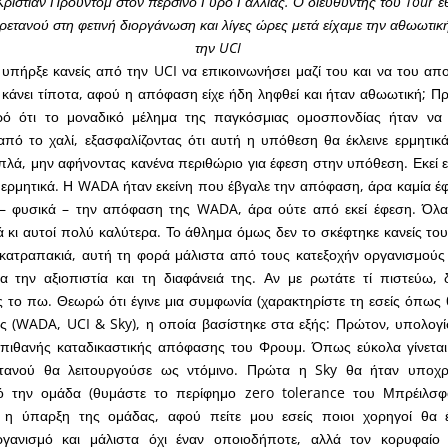
ριστιάν Προυντόμ στον περσινό Γύρο Γαλλίας. Ο διευθυντής του Tour έθ
ρετανού στη φετινή διοργάνωση και λίγες ώρες μετά είχαμε την αθωωτι
την UCI
 υπήρξε κανείς από την UCI να επικοινωνήσει μαζί του και να του απο
κάνει τίποτα, αφού η απόφαση είχε ήδη ληφθεί και ήταν αθωωτική; Πρ
ρό ότι το μοναδικό μέλημα της παγκόσμιας ομοσπονδίας ήταν να 
πό το χαλί, εξασφαλίζοντας ότι αυτή η υπόθεση θα έκλεινε ερμητικά
λά, μην αφήνοντας κανένα περιθώριο για έφεση στην υπόθεση. Εκεί εί
ερμητικά. Η WADA ήταν εκείνη που έβγαλε την απόφαση, άρα καμία έφ
– φυσικά – την απόφαση της WADA, άρα ούτε από εκεί έφεση. Όλα 
ά κι αυτοί πολύ καλύτερα. Το άθλημα όμως δεν το σκέφτηκε κανείς το
 κατραπακιά, αυτή τη φορά μάλιστα από τους κατεξοχήν οργανισμούς
ια την αξιοπιστία και τη διαφάνειά της. Αν με ρωτάτε τί πιστεύω,
το πω. Θεωρώ ότι έγινε μια συμφωνία (χαρακτηρίστε τη εσείς όπως 
ές (WADA, UCI & Sky), η οποία βασίστηκε στα εξής: Πρώτον, υπολογ
ς πιθανής καταδικαστικής απόφασης του Φρουμ. Όπως εύκολα γίνεται
ετανού θα λειτουργούσε ως ντόμινο. Πρώτα η Sky θα ήταν υποχ
 την ομάδα (θυμάστε το περίφημο zero tolerance του Μπρέιλσφο
α η ύπαρξη της ομάδας, αφού πείτε μου εσείς ποιοι χορηγοί θα 
οργανισμό και μάλιστα όχι έναν οποιοδήποτε, αλλά τον κορυφαί