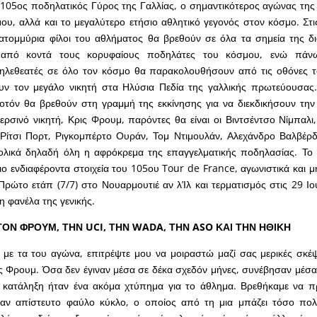
 105ος ποδηλατικός Γύρος της Γαλλίας, ο σημαντικότερος αγώνας της
υ, αλλά και το μεγαλύτερο ετήσιο αθλητικό γεγονός στον κόσμο. Στι
κατομμύρια φίλοι του αθλήματος θα βρεθούν σε όλα τα σημεία της δ
 από κοντά τους κορυφαίους ποδηλάτες του κόσμου, ενώ πάνω
τηλεθεατές σε όλο τον κόσμο θα παρακολουθήσουν από τις οθόνες τ
υν τον μεγάλο νικητή στα Ηλύσια Πεδία της γαλλικής πρωτεύουσας.
τόν θα βρεθούν στη γραμμή της εκκίνησης για να διεκδικήσουν την 
ρσινό νικητή, Κρις Φρουμ, παρόντες θα είναι οι Βιντσέντσο Νίμπαλι,
Ρίτσι Πορτ, Ριγκομπέρτο Ουράν, Τομ Ντιμουλάν, Αλεχάνδρο Βαλβέρδ
νολικά δηλαδή όλη η αφρόκρεμα της επαγγελματικής ποδηλασίας. Το
ιο ενδιαφέροντα στοιχεία του 105ου Tour de France, αγωνιστικά και μ
Πρώτο ετάπ (7/7) στο Νουαρμουτιέ αν λ’Ιλ και τερματισμός στις 29 Ιο
η φανέλα της γενικής.
 ΤΟΝ ΦΡΟΥΜ, ΤΗΝ UCI, ΤΗΝ WADA, ΤΗΝ ASO ΚΑΙ ΤΗΝ ΗΘΙΚΗ
 με τα του αγώνα, επιτρέψτε μου να μοιραστώ μαζί σας μερικές σκέψ
 Φρουμ. Όσα δεν έγιναν μέσα σε δέκα σχεδόν μήνες, συνέβησαν μέσα
 κατάληξη ήταν ένα ακόμα χτύπημα για το άθλημα. Βρεθήκαμε να 
αν απίστευτο φαύλο κύκλο, ο οποίος από τη μια μπάζει τόσο πο