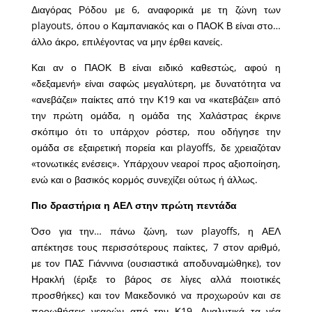
Διαγόρας Ρόδου με 6, αναφορικά με τη ζώνη των
playouts, όπου ο Καμπανιακός και ο ΠΑΟΚ Β είναι στο…
άλλο άκρο, επιλέγοντας να μην έρθει κανείς.
Και αν ο ΠΑΟΚ Β είναι ειδικό καθεστώς, αφού η
«δεξαμενή» είναι σαφώς μεγαλύτερη, με δυνατότητα να
«ανεβάζει» παίκτες από την Κ19 και να «κατεβάζει» από
την πρώτη ομάδα, η ομάδα της Χαλάστρας έκρινε
σκόπιμο ότι το υπάρχον ρόστερ, που οδήγησε την
ομάδα σε εξαιρετική πορεία και playoffs, δε χρειαζόταν
«τονωτικές ενέσεις». Υπάρχουν νεαροί προς αξιοποίηση,
ενώ και ο βασικός κορμός συνεχίζει ούτως ή άλλως.
Πιο δραστήρια η ΑΕΛ στην πρώτη πεντάδα
Όσο για την… πάνω ζώνη, των playoffs, η ΑΕΛ
απέκτησε τους περισσότερους παίκτες, 7 στον αριθμό,
με τον ΠΑΣ Γιάννινα (ουσιαστικά αποδυναμώθηκε), τον
Ηρακλή (έριξε το βάρος σε λίγες αλλά ποιοτικές
προσθήκες) και τον Μακεδονικό να προχωρούν και σε
προωθήσεις νεαρών από την Κ19. Αναλυτικά τα νέα