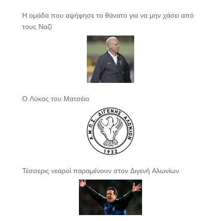
Η ομάδα που αψήφησε το θάνατο για να μην χάσει από
τους Ναζί
Ο Λύκος του Ματσέιο
Τέσσερις νεαροί παραμένουν στον Διγενή Αλωνίων