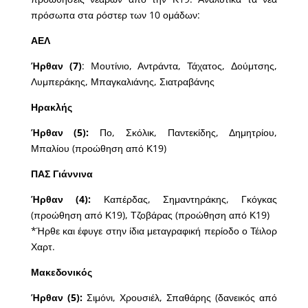
πρόσωπα στα ρόστερ των 10 ομάδων:
ΑΕΛ
Ήρθαν (7)
: Mουτίνιο, Αντράντα, Τάχατος, Δούμτσης,
Λυμπεράκης, Μπαγκαλιάνης, Σιατραβάνης
Ηρακλής
Ήρθαν (5):
Πο, Σκόλικ, Παντεκίδης, Δημητρίου,
Μπαλίου (προώθηση από Κ19)
ΠΑΣ Γιάννινα
Ήρθαν (4):
Καπέρδας, Σημαντηράκης, Γκόγκας
(προώθηση από Κ19), Τζοβάρας (προώθηση από Κ19)
*Ήρθε και έφυγε στην ίδια μεταγραφική περίοδο ο Τέιλορ
Χαρτ.
Μακεδονικός
Ήρθαν (5):
Σιμόνι, Χρουσιέλ, Σπαθάρης (δανεικός από