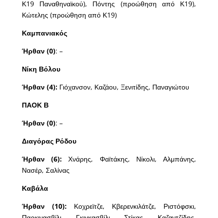
Κ19 Παναθηναϊκού), Πόντης (προώθηση από Κ19),
Κώτελης (προώθηση από Κ19)
Καμπανιακός
Ήρθαν (0)
: –
Νίκη Βόλου
Ήρθαν (4):
Γιόχανσον, Καζάου, Ξενιτίδης, Παναγιώτου
ΠΑΟΚ Β
Ήρθαν (0)
: –
Διαγόρας Ρόδου
Ήρθαν (6):
Χνάρης, Φαϊτάκης, Νίκολι, Αλμπάνης,
Νασέρ, Σαλίνας
Καβάλα
Ήρθαν (10):
Κοχρεϊτζε, Κβερενκιλάτζε, Ριστόφσκι,
Παρκινασβίλι, Γκιγκασβίλι, Στίκας, Καζαντζίδης,