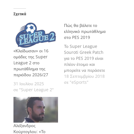
Σχετικά
Πώς θα βάλετε το
ελληνικό πρωτάθλημα
στο PES 2019
Το Super League
«Κλείδωσαν» οι 16
Souroti Greek Patch
ομάδες της Super
για το PES 2019 είναι
League 2 στο
πλέον έτοιμο και
πρωτάθλημα της
μπορείτε να περάσετε
περιόδου 2026/27
το ελληνικό
18 Σεπτεμβρίου 2018
πρωτάθλημα με όλες
σε "eSports"
31 Ιουλίου 2025
τις ομάδες του στο
σε "Super League 2"
παιχνίδι της Konami.
Αλέξανδρος
Κούρτογλου: «Το