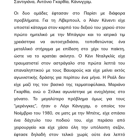
Σαντιγιάνα, Αντόνιο Γκαρθία, Κάνινγχαμ.
Οι δυο ομάδες έφτασαν στο Παρίσι με διάφορα
προβλήματα. Για τη Λίβερπουλ, ο Άλαν Κένεντι είχε
υποστεί κάταγμα στον καρπό του δεξιού του χεριού στον
πρώτο ημιτελικό με την Μπάγερν και το ιατρικό τιμ
χρειάστηκε να αυτοσχεδιάσει, τοποθετώντας ένα
μεταλλικό στήριγμα με επίδεση στο χέρι του παίκτη,
ώστε να το κρατάει ακίνητο. Ο Κένι Νταλγκλίς είχε
τραυματιστεί στον αστράγαλο στα πρώτα λεπτά του
επαναληπτικού με τους Βαυαρούς και είχε μείνει εκτός
αγωνιστικής δράσης για περίπου ένα μήνα. Η Ρεάλ δεν
είχε μαζί της τον βασικό της τερματοφύλακα, Μαριάνο
Γκαρθία, ενώ ο Στίλικε αγωνίστηκε με ενοχλήσεις στο
γόνατο. Το μεγαλύτερο πρόβλημα όμως για τους
“μερένγκες”, ήταν ο Λόρι Κάνιγχαμ, ο οποίος τον
Νοέμβριο του 1980, σε ματς με την Μπέτις, είχε σπάσει
ένα δάχτυλο του ποδιού του, είχε περάσει από
χειρουργείο και είχε χάσει όλη την υπόλοιπη σεζόν,
έφτασε δηλαδή στον τελικό χωρίς ούτε ένα λεπτό