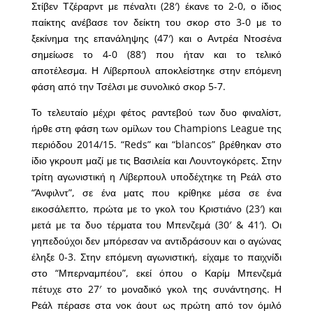
Στίβεν Τζέραρντ με πέναλτι (28′) έκανε το 2-0, ο ίδιος
παίκτης ανέβασε τον δείκτη του σκορ στο 3-0 με το
ξεκίνημα της επανάληψης (47′) και ο Αντρέα Ντοσένα
σημείωσε το 4-0 (88′) που ήταν και το τελικό
αποτέλεσμα. Η Λίβερπουλ αποκλείστηκε στην επόμενη
φάση από την Τσέλσι με συνολικό σκορ 5-7.
Το τελευταίο μέχρι φέτος ραντεβού των δυο φιναλίστ,
ήρθε στη φάση των ομίλων του Champions League της
περιόδου 2014/15. “Reds” και “blancos” βρέθηκαν στο
ίδιο γκρουπ μαζί με τις Βασιλεία και Λουντογκόρετς. Στην
τρίτη αγωνιστική η Λίβερπουλ υποδέχτηκε τη Ρεάλ στο
“Άνφιλντ”, σε ένα ματς που κρίθηκε μέσα σε ένα
εικοσάλεπτο, πρώτα με το γκολ του Κριστιάνο (23′) και
μετά με τα δυο τέρματα του Μπενζεμά (30′ & 41′). Οι
γηπεδούχοι δεν μπόρεσαν να αντιδράσουν και ο αγώνας
έληξε 0-3. Στην επόμενη αγωνιστική, είχαμε το παιχνίδι
στο “Μπερναμπέου”, εκεί όπου ο Καρίμ Μπενζεμά
πέτυχε στο 27′ το μοναδικό γκολ της συνάντησης. Η
Ρεάλ πέρασε στα νοκ άουτ ως πρώτη από τον όμιλό