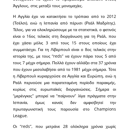
Άγγλους, στις μεταξύ τους μονομαχίες.
Η Αγγλία έχει να κατακτήσει το τρόπαιο από το 2012
(Τσέλσι), ενώ η Ισπανία από πέρυσι (Ρεάλ Μαδρίτης).
Τέλος, για να ολοκληρώσουμε με τα στατιστικά, ο φετινός
είναι ο 16ος τελικός στη διοργάνωση για τη Ρεάλ, που
έχει χάσει μόλις 3 από τους 15 στους οποίους έχει
συμμετάσχει. Για τη Λίβερπουλ είναι ο 8ος τελικός στην
ιστορία της, με τους “reds” να έχουν πάρει τους 5 από
τους 7 μέχρι σήμερα. Πολλά έχουν αλλάξει στα 37 χρόνια
που έχουν μεσολαβήσει από το 1981 μέχρι σήμερα. Τότε
η Λίβερπουλ κυριαρχούσε σε Αγγλία και Ευρώπη, ενώ η
Ρεάλ περνούσε μια παρατεταμένη περίοδο παρακμής,
κυρίως στις ευρωπαϊκές διοργανώσεις. Σήμερα οι
“μερένγκες” μπορεί να “παίρνουν” λίγα πράγματα στην
Ισπανία, όμως κανείς δεν αμφισβητεί την
πρωταγωνιστική τους παρουσία στο Champions
League.
Οι “reds”, που μετράνε 28 ολόκληρα χρόνια χωρίς