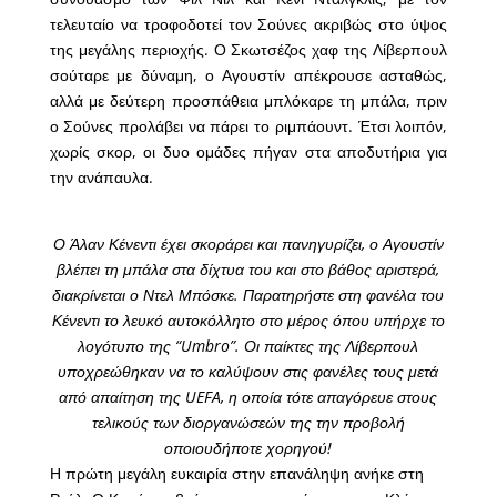
τελευταίο να τροφοδοτεί τον Σούνες ακριβώς στο ύψος
της μεγάλης περιοχής. Ο Σκωτσέζος χαφ της Λίβερπουλ
σούταρε με δύναμη, ο Αγουστίν απέκρουσε ασταθώς,
αλλά με δεύτερη προσπάθεια μπλόκαρε τη μπάλα, πριν
ο Σούνες προλάβει να πάρει το ριμπάουντ. Έτσι λοιπόν,
χωρίς σκορ, οι δυο ομάδες πήγαν στα αποδυτήρια για
την ανάπαυλα.
Ο Άλαν Κένεντι έχει σκοράρει και πανηγυρίζει, ο Αγουστίν
βλέπει τη μπάλα στα δίχτυα του και στο βάθος αριστερά,
διακρίνεται ο Ντελ Μπόσκε. Παρατηρήστε στη φανέλα του
Κένεντι το λευκό αυτοκόλλητο στο μέρος όπου υπήρχε το
λογότυπο της “Umbro”. Οι παίκτες της Λίβερπουλ
υποχρεώθηκαν να το καλύψουν στις φανέλες τους μετά
από απαίτηση της UEFA, η οποία τότε απαγόρευε στους
τελικούς των διοργανώσεών της την προβολή
οποιουδήποτε χορηγού!
Η πρώτη μεγάλη ευκαιρία στην επανάληψη ανήκε στη