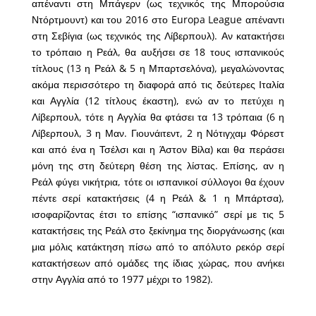
απέναντι στη Μπάγερν (ως τεχνικός της Μπορούσια
Ντόρτμουντ) και του 2016 στο Europa League απέναντι
στη Σεβίγια (ως τεχνικός της Λίβερπουλ). Αν κατακτήσει
το τρόπαιο η Ρεάλ, θα αυξήσει σε 18 τους ισπανικούς
τίτλους (13 η Ρεάλ & 5 η Μπαρτσελόνα), μεγαλώνοντας
ακόμα περισσότερο τη διαφορά από τις δεύτερες Ιταλία
και Αγγλία (12 τίτλους έκαστη), ενώ αν το πετύχει η
Λίβερπουλ, τότε η Αγγλία θα φτάσει τα 13 τρόπαια (6 η
Λίβερπουλ, 3 η Μαν. Γιουνάιτεντ, 2 η Νότιγχαμ Φόρεστ
και από ένα η Τσέλσι και η Άστον Βίλα) και θα περάσει
μόνη της στη δεύτερη θέση της λίστας. Επίσης, αν η
Ρεάλ φύγει νικήτρια, τότε οι ισπανικοί σύλλογοι θα έχουν
πέντε σερί κατακτήσεις (4 η Ρεάλ & 1 η Μπάρτσα),
ισοφαρίζοντας έτσι το επίσης “ισπανικό” σερί με τις 5
κατακτήσεις της Ρεάλ στο ξεκίνημα της διοργάνωσης (και
μια μόλις κατάκτηση πίσω από το απόλυτο ρεκόρ σερί
κατακτήσεων από ομάδες της ίδιας χώρας, που ανήκει
στην Αγγλία από το 1977 μέχρι το 1982).