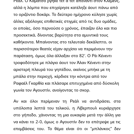
Ρεάλ. Ο Καμάτσο βγήκε τετ α τετ απέναντι στον Κλέμενς,
αλλά η λόμπα που επιχείρησε κατέληξε άουτ πάνω από
το οριζόντιο δοκάρι. Το δεύτερο ημίχρονο κύλησε χωρίς
άλλες αξιόλογες επιθετικές στιγμές από τις δυο ομάδες,
οι οποίες, όσο περνούσε ο χρόνος, έπαιζαν όλο και πιο
προσεκτικά, δίνοντας βαρύτητα στα αμυντικά τους
καθήκοντα. Μπαίνοντας στο τελευταίο δεκάλεπτο, οι
περισσότεροι θεατές είχαν αρχίσει να περιμένουν την
παράταση, όμως όλα άλλαξαν στο 82′. Ο Ρέι Κένεντι
τροφοδότησε με πλάγιο άουτ τον Άλαν Κένεντι στην
αριστερή πλευρά του γηπέδου, εκείνος μπήκε με τη
μπάλα στην περιοχή, κέρδισε την κόντρα από τον
Ραφαέλ Γκαρθία και πλάσαρε επιτυχημένα από δύσκολη
γωνία τον Αγουστίν, ανοίγοντας το σκορ.
Αν και όλοι περίμεναν τη Ρεάλ να αντιδράσει, στα
υπόλοιπα λεπτά του τελικού, η Λίβερπουλ κυριάρχησε
στο γήπεδο, χάνοντας τη μια ευκαιρία μετά την άλλη για
να κάνει το 2-0, όμως ο Αγουστίν δεν το επέτρεψε με τις
επεμβάσεις του. Το θέμα είναι ότι οι “μπλάνκος” δεν