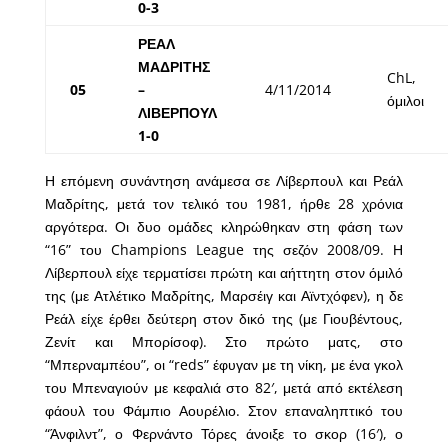
0-3
ΡΕΑΛ
ΜΑΔΡΙΤΗΣ
ChL,
05
–
4/11/2014
όμιλοι
ΛΙΒΕΡΠΟΥΛ
1-0
Η επόμενη συνάντηση ανάμεσα σε Λίβερπουλ και Ρεάλ
Μαδρίτης, μετά τον τελικό του 1981, ήρθε 28 χρόνια
αργότερα. Οι δυο ομάδες κληρώθηκαν στη φάση των
“16” του Champions League της σεζόν 2008/09. Η
Λίβερπουλ είχε τερματίσει πρώτη και αήττητη στον όμιλό
της (με Ατλέτικο Μαδρίτης, Μαρσέιγ και Αϊντχόφεν), η δε
Ρεάλ είχε έρθει δεύτερη στον δικό της (με Γιουβέντους,
Ζενίτ και Μπορίσοφ). Στο πρώτο ματς, στο
“Μπερναμπέου”, οι “reds” έφυγαν με τη νίκη, με ένα γκολ
του Μπεναγιούν με κεφαλιά στο 82′, μετά από εκτέλεση
φάουλ του Φάμπιο Αουρέλιο. Στον επαναληπτικό του
“Άνφιλντ”, ο Φερνάντο Τόρες άνοιξε το σκορ (16′), ο