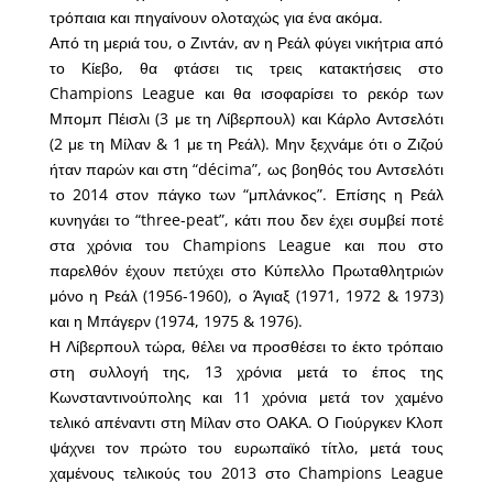
τρόπαια και πηγαίνουν ολοταχώς για ένα ακόμα.
Από τη μεριά του, ο Ζιντάν, αν η Ρεάλ φύγει νικήτρια από
το Κίεβο, θα φτάσει τις τρεις κατακτήσεις στο
Champions League και θα ισοφαρίσει το ρεκόρ των
Μπομπ Πέισλι (3 με τη Λίβερπουλ) και Κάρλο Αντσελότι
(2 με τη Μίλαν & 1 με τη Ρεάλ). Μην ξεχνάμε ότι ο Ζιζού
ήταν παρών και στη “décima”, ως βοηθός του Αντσελότι
το 2014 στον πάγκο των “μπλάνκος”. Επίσης η Ρεάλ
κυνηγάει το “three-peat”, κάτι που δεν έχει συμβεί ποτέ
στα χρόνια του Champions League και που στο
παρελθόν έχουν πετύχει στο Κύπελλο Πρωταθλητριών
μόνο η Ρεάλ (1956-1960), ο Άγιαξ (1971, 1972 & 1973)
και η Μπάγερν (1974, 1975 & 1976).
Η Λίβερπουλ τώρα, θέλει να προσθέσει το έκτο τρόπαιο
στη συλλογή της, 13 χρόνια μετά το έπος της
Κωνσταντινούπολης και 11 χρόνια μετά τον χαμένο
τελικό απέναντι στη Μίλαν στο ΟΑΚΑ. Ο Γιούργκεν Κλοπ
ψάχνει τον πρώτο του ευρωπαϊκό τίτλο, μετά τους
χαμένους τελικούς του 2013 στο Champions League