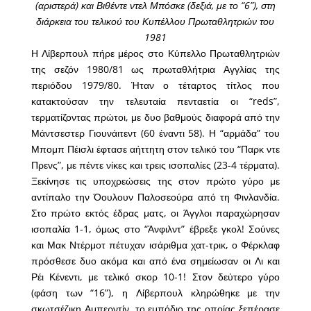
(αριστερά) και Βιθέντε ντελ Μπόσκε (δεξιά, με το “6”), στη
διάρκεια του τελικού του Κυπέλλου Πρωταθλητριών του
1981
Η Λίβερπουλ πήρε μέρος στο Κύπελλο Πρωταθλητριών
της σεζόν 1980/81 ως πρωταθλήτρια Αγγλίας της
περιόδου 1979/80. Ήταν ο τέταρτος τίτλος που
κατακτούσαν την τελευταία πενταετία οι “reds”,
τερματίζοντας πρώτοι, με δυο βαθμούς διαφορά από την
Μάντσεστερ Γιουνάιτεντ (60 έναντι 58). Η “αρμάδα” του
Μπομπ Πέισλι έφτασε αήττητη στον τελικό του “Παρκ ντε
Πρενς”, με πέντε νίκες και τρεις ισοπαλίες (23-4 τέρματα).
Ξεκίνησε τις υποχρεώσεις της στον πρώτο γύρο με
αντίπαλο την Όουλουν Παλοσεούρα από τη Φινλανδία.
Στο πρώτο εκτός έδρας ματς, οι Άγγλοι παραχώρησαν
ισοπαλία 1-1, όμως στο “Άνφιλντ” έβρεξε γκολ! Σούνες
και Μακ Ντέρμοτ πέτυχαν ισάριθμα χατ-τρικ, ο Φέρκλαφ
πρόσθεσε δυο ακόμα και από ένα σημείωσαν οι Λι και
Ρέι Κένεντι, με τελικό σκορ 10-1! Στον δεύτερο γύρο
(φάση των “16”), η Λίβερπουλ κληρώθηκε με την
σκωτσέζικη Αμπερντίν, το εμπόδιο της οποίας ξεπέρασε