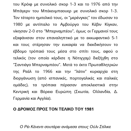
του Κρόιφ με συνολικό σκορ 1-3 και το 1976 από την
Μπάγερν του Μπέκενμπαουερ με συνολικό σκορ 1-3.
Τον τέταρτο ημιτελικό τους, οι “μερένγκες” τον έδωσαν το
1980 με αντίπαλο το Αμβούργο του Κέβιν Κίγκαν,
νίκησαν 2-0 στο “Μπερναμπέου”, όμως οι Γερμανοί τους
εξαφάνισαν στον επαναληπτικό με το εκκωφαντικό 5-1
και τους στέρησαν την ευκαιρία να διεκδικήσουν το
έβδομο τρόπαιό τους μέσα στο σπίτι τους, αφού ο
τελικός (τον οποίο κέρδισε η Νότιγχαμ) διεξήχθη στο
“Σαντιάγο Μπερναμπέου”. Μετά το έκτο Πρωταθλητριών
της Ρεάλ το 1966 και την “λάτιν” κυριαρχία στη
διοργάνωση (από ισπανικές, πορτογαλικές και ιταλικές
ομάδες), τα τρόπαια πέρασαν αποκλειστικά στην
Κεντρική και Βόρεια Ευρώπη (Σκωτία, Ολλανδία, Δ.
Γερμανία και Αγγλία).
Ο ΔΡΟΜΟΣ ΠΡΟΣ ΤΟΝ ΤΕΛΙΚΟ ΤΟΥ 1981
Ο Ρέι Κένεντι σουτάρει ανάμεσα στους Ούλι Στίλικε