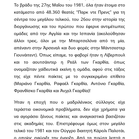
Το βράδυ της 27ης Μαΐου του 1981, όλα ήταν έτοιμα στο
κατάμεστο από 48.360 θεατές “Παρκ ντε Πρενς” για τη
σέντρα του μεγάλου τελικού, του 26ου στην ιστορία της
διοργάνωσης και του πρώτου που έφερνε αντιμέτωπες
ομάδες από την Αγγλία και την Ισπανία (ακολούθησαν
άλλοι τρεις, όλοι με την Μπαρτσελόνα από τη μία,
απέναντι στην Άρσεναλ και δυο φορές στην Μάντσεστερ
Γιουνάιτεντ). Όπως είπαμε, το φαβορί ήταν η Λίβερπουλ
και το αουτσάιντερ η Ρεάλ των Γκαρθία, όπως
ονομαζόταν χαϊδευτικά εκείνη η ομάδα, αφού στις τάξεις
της είχε πέντε παίκτες με το συγκεκριμένο επίθετο
(Μαριάνο Γκαρθία, Ραφαέλ Γκαρθία, Αντόνιο Γκαρθία,
Φρανθίσκο Γκαρθία και Άνχελ Γκαρθία)!
Ήταν η εποχή που ο μαδριλένικος σύλλογος είχε
τεράστια οικονομικά προβλήματα, δεν είχε χρήματα για
να αγοράσει ξένους παίκτες και αναγκαστικά βασιζόταν
στις ακαδημίες του. Επιστρέφουμε όμως στον μεγάλο
τελικό του 1981 και τον Ούγγρο διαιτητή Κάρολι Παλοτάι,
ο οποίος σφύριξε την έναρξη. Από τα πρώτα λεπτά η