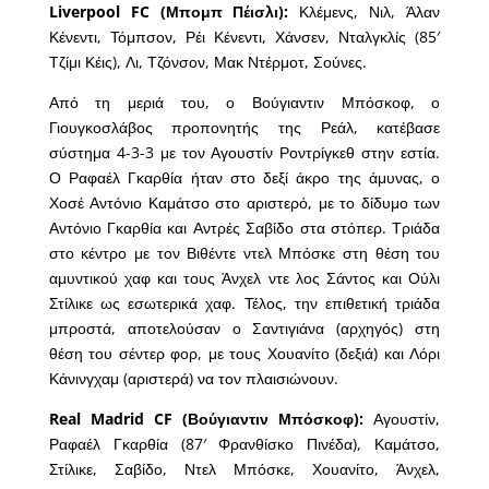
Liverpool FC (Μπομπ Πέισλι):
Κλέμενς, Νιλ, Άλαν
Κένεντι, Τόμπσον, Ρέι Κένεντι, Χάνσεν, Νταλγκλίς (85′
Τζίμι Κέις), Λι, Τζόνσον, Μακ Ντέρμοτ, Σούνες.
Από τη μεριά του, ο Βούγιαντιν Μπόσκοφ, ο
Γιουγκοσλάβος προπονητής της Ρεάλ, κατέβασε
σύστημα 4-3-3 με τον Αγουστίν Ροντρίγκεθ στην εστία.
Ο Ραφαέλ Γκαρθία ήταν στο δεξί άκρο της άμυνας, ο
Χοσέ Αντόνιο Καμάτσο στο αριστερό, με το δίδυμο των
Αντόνιο Γκαρθία και Αντρές Σαβίδο στα στόπερ. Τριάδα
στο κέντρο με τον Βιθέντε ντελ Μπόσκε στη θέση του
αμυντικού χαφ και τους Άνχελ ντε λος Σάντος και Ούλι
Στίλικε ως εσωτερικά χαφ. Τέλος, την επιθετική τριάδα
μπροστά, αποτελούσαν ο Σαντιγιάνα (αρχηγός) στη
θέση του σέντερ φορ, με τους Χουανίτο (δεξιά) και Λόρι
Κάνινγχαμ (αριστερά) να τον πλαισιώνουν.
Real Madrid CF (Βούγιαντιν Μπόσκοφ):
Αγουστίν,
Ραφαέλ Γκαρθία (87′ Φρανθίσκο Πινέδα), Καμάτσο,
Στίλικε, Σαβίδο, Ντελ Μπόσκε, Χουανίτο, Άνχελ,