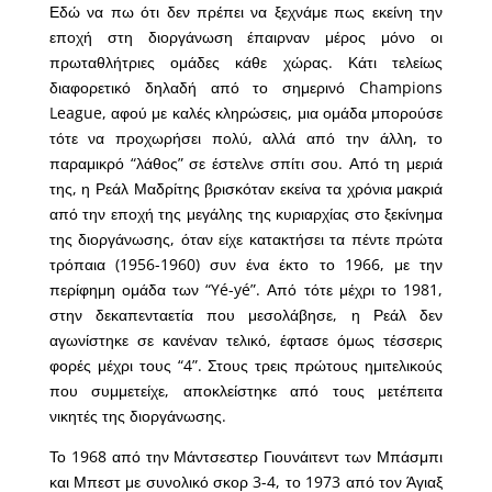
Εδώ να πω ότι δεν πρέπει να ξεχνάμε πως εκείνη την
εποχή στη διοργάνωση έπαιρναν μέρος μόνο οι
πρωταθλήτριες ομάδες κάθε χώρας. Κάτι τελείως
διαφορετικό δηλαδή από το σημερινό Champions
League, αφού με καλές κληρώσεις, μια ομάδα μπορούσε
τότε να προχωρήσει πολύ, αλλά από την άλλη, το
παραμικρό “λάθος” σε έστελνε σπίτι σου. Από τη μεριά
της, η Ρεάλ Μαδρίτης βρισκόταν εκείνα τα χρόνια μακριά
από την εποχή της μεγάλης της κυριαρχίας στο ξεκίνημα
της διοργάνωσης, όταν είχε κατακτήσει τα πέντε πρώτα
τρόπαια (1956-1960) συν ένα έκτο το 1966, με την
περίφημη ομάδα των “Yé-yé”. Από τότε μέχρι το 1981,
στην δεκαπενταετία που μεσολάβησε, η Ρεάλ δεν
αγωνίστηκε σε κανέναν τελικό, έφτασε όμως τέσσερις
φορές μέχρι τους “4”. Στους τρεις πρώτους ημιτελικούς
που συμμετείχε, αποκλείστηκε από τους μετέπειτα
νικητές της διοργάνωσης.
Το 1968 από την Μάντσεστερ Γιουνάιτεντ των Μπάσμπι
και Μπεστ με συνολικό σκορ 3-4, το 1973 από τον Άγιαξ