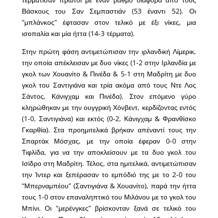
Βάσκους του Σαν Σεμπαστιάν (53 έναντι 52). Οι
“μπλάνκος” έφτασαν στον τελικό με έξι νίκες, μια
ισοπαλία και μία ήττα (14-3 τέρματα).
Στην πρώτη φάση αντιμετώπισαν την ιρλανδική Λίμερικ,
την οποία απέκλεισαν με δυο νίκες (1-2 στην Ιρλανδία με
γκολ των Χουανίτο & Πινέδα & 5-1 στη Μαδρίτη με δυο
γκολ του Σαντιγιάνα και τρία ακόμα από τους Ντε Λος
Σάντος, Κάνιγχαμ και Πινέδα). Στον επόμενο γύρο
κληρώθηκαν με την ουγγρική Χόνβεντ, κερδίζοντας εντός
(1-0, Σαντιγιάνα) και εκτός (0-2, Κάνιγχαμ & Φρανθίσκο
Γκαρθία). Στα προημιτελικά βρήκαν απέναντί τους την
Σπαρτάκ Μόσχας, με την οποία έφεραν 0-0 στην
Τιφλίδα, για να την αποκλείσουν με τα δυο γκολ του
Ισίδρο στη Μαδρίτη. Τέλος, στα ημιτελικά, αντιμετώπισαν
την Ίντερ και ξεπέρασαν το εμπόδιό της με το 2-0 του
“Μπερναμπέου” (Σαντιγιάνα & Χουανίτο), παρά την ήττα
τους 1-0 στον επαναληπτικό του Μιλάνου με το γκολ του
Μπίνι. Οι “μερένγκες” βρίσκονταν ξανά σε τελικό του