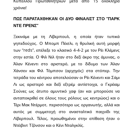
Κυπελλου Πρωταθλητριών μετά από 15 ολόκληρα
χρόνια!
ΠΩΣ ΠΑΡΑΤΑΧΘΗΚΑΝ ΟΙ ΔΥΟ ΦΙΝΑΛΙΣΤ ΣΤΟ “ΠΑΡΚ
ΝΤΕ ΠΡΕΝΣ”
Ξεκινάμε με τη Λίβερπουλ, η οποία ήταν τυπικά
γηπεδούχος. Ο Μπομπ Πέισλι, η θρυλική αυτή μορφή
των “reds”, επέλεξε το κλασικό 4-4-2 με τον Ρέι Κλέμενς
στην εστία. Ο Φιλ Νιλ ήταν στο δεξί άκρο της άμυνας, ο
Άλαν Κένεντι στο αριστερό, με το δίδυμο των Άλαν
Χάνσεν και Φιλ Τόμπσον (αρχηγός) στα στόπερ. Την
τετράδα του κέντρου αποτελούσαν οι Ρέι Κένεντι και Σάμι
Λι ως αριστερό και δεξί εξτρέμ αντίστοιχα, ο Γκρέιαμ
Σούνες ως άτυπο αμυντικό χαφ (αν και μπορούσε να
ανταποκριθεί σε όλους τους ρόλους ως κεντρώος) και ο
Τέρι Μακ Ντέρμοτ, περισσότερο ως οργανωτής, αλλά και
αυτός με συμμετοχή στο ανασταλτικό παιχνίδι της
Λίβερπουλ. Τέλος, προωθημένοι στην επίθεση ήταν ο
Ντέιβιντ Τζόνσον και ο Κένι Νταλγκλίς.