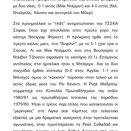
με δυο νίκες, 0-1 εκτός (Μακ Ντέρμοτ) και 4-0 εντός (Νιλ,
Νταλγκλίς, Χάνσεν και αυτογκόλ του Μίλερ).
Στα προημιτελικά οι “reds” αντιμετώπισαν την ΤΣΣΚΑ
Σόφιας (που είχε αποκλείσει στον πρώτο γύρο την
κάτοχο Νότιγχαμ Φόρεστ). Η πρόκριση ήρθε από το
πρώτο κιόλας ματς, στο “Άνφιλντ”, με το 5-1 (χατ τρικ ο
Σούνες, Λι και Μακ Ντέρμοτ), ενώ στη Βουλγαρία ο
Ντέιβιντ Τζόνσον σφράγισε το εισιτήριο (0-1). Επόμενος
αντίπαλος στα ημιτελικά ήταν η Μπάγερν. Και τα δυο
παιχνίδια ήρθαν ισόπαλα (0-0 στην Αγγλία, 1-1 στο
Μόναχο), όμως οι “κόκκινοι” πέρασαν στον τελικό με το
εκτός έδρας γκολ του Ρέι Κένεντι. Η Ρεάλ Μαδρίτης
συμμετείχε στο Κύπελλο Πρωταθλητριών της σεζόν
1980/81 ως πρωταθλήτρια Ισπανίας της περιόδου
1979/80. Ήταν ο τρίτος σερί τίτλος που κατακτούσαν οι
“μερένγκες” στη Λίγκα (και πέμπτος την τελευταία
εξαετία), με μία δραματική ανατροπή στην προτελευταία
αγωνιστική, όταν προσπέρασαν τη Ρεάλ Σοθιεδάδ και
τερμάτισαν πρώτοι με έναν βαθμό διαφορά από τους