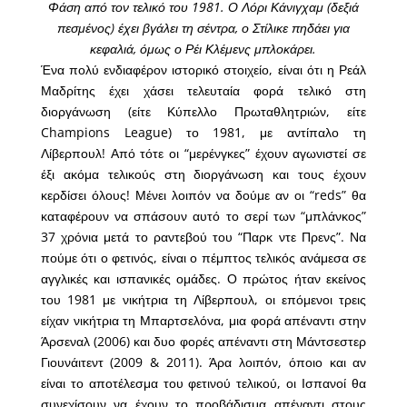
Φάση από τον τελικό του 1981. Ο Λόρι Κάνιγχαμ (δεξιά
πεσμένος) έχει βγάλει τη σέντρα, ο Στίλικε πηδάει για
κεφαλιά, όμως ο Ρέι Κλέμενς μπλοκάρει.
Ένα πολύ ενδιαφέρον ιστορικό στοιχείο, είναι ότι η Ρεάλ
Μαδρίτης έχει χάσει τελευταία φορά τελικό στη
διοργάνωση (είτε Κύπελλο Πρωταθλητριών, είτε
Champions League) το 1981, με αντίπαλο τη
Λίβερπουλ! Από τότε οι “μερένγκες” έχουν αγωνιστεί σε
έξι ακόμα τελικούς στη διοργάνωση και τους έχουν
κερδίσει όλους! Μένει λοιπόν να δούμε αν οι “reds” θα
καταφέρουν να σπάσουν αυτό το σερί των “μπλάνκος”
37 χρόνια μετά το ραντεβού του “Παρκ ντε Πρενς”. Να
πούμε ότι ο φετινός, είναι ο πέμπτος τελικός ανάμεσα σε
αγγλικές και ισπανικές ομάδες. Ο πρώτος ήταν εκείνος
του 1981 με νικήτρια τη Λίβερπουλ, οι επόμενοι τρεις
είχαν νικήτρια τη Μπαρτσελόνα, μια φορά απέναντι στην
Άρσεναλ (2006) και δυο φορές απέναντι στη Μάντσεστερ
Γιουνάιτεντ (2009 & 2011). Άρα λοιπόν, όποιο και αν
είναι το αποτέλεσμα του φετινού τελικού, οι Ισπανοί θα
συνεχίσουν να έχουν το προβάδισμα απέναντι στους