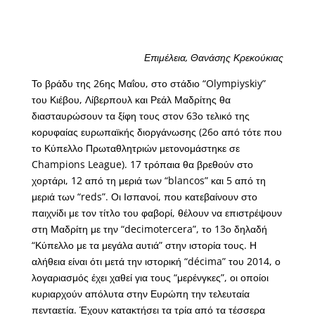
Επιμέλεια, Θανάσης Κρεκούκιας
Το βράδυ της 26ης Μαΐου, στο στάδιο “Olympiyskiy”
του Κιέβου, Λίβερπουλ και Ρεάλ Μαδρίτης θα
διασταυρώσουν τα ξίφη τους στον 63ο τελικό της
κορυφαίας ευρωπαϊκής διοργάνωσης (26ο από τότε που
το Κύπελλο Πρωταθλητριών μετονομάστηκε σε
Champions League). 17 τρόπαια θα βρεθούν στο
χορτάρι, 12 από τη μεριά των “blancos” και 5 από τη
μεριά των “reds”. Οι Ισπανοί, που κατεβαίνουν στο
παιχνίδι με τον τίτλο του φαβορί, θέλουν να επιστρέψουν
στη Μαδρίτη με την “decimotercera”, το 13ο δηλαδή
“Κύπελλο με τα μεγάλα αυτιά” στην ιστορία τους. Η
αλήθεια είναι ότι μετά την ιστορική “décima” του 2014, ο
λογαριασμός έχει χαθεί για τους “μερένγκες”, οι οποίοι
κυριαρχούν απόλυτα στην Ευρώπη την τελευταία
πενταετία. Έχουν κατακτήσει τα τρία από τα τέσσερα