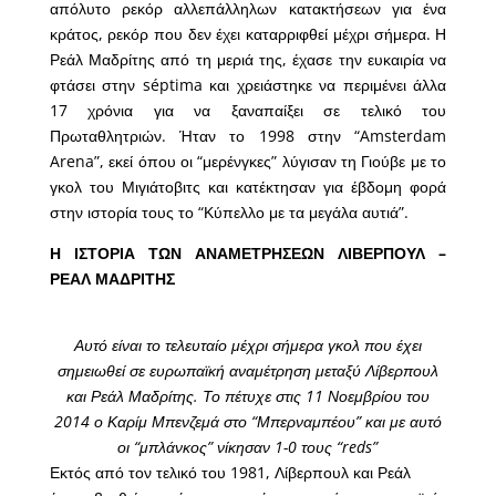
απόλυτο ρεκόρ αλλεπάλληλων κατακτήσεων για ένα
κράτος, ρεκόρ που δεν έχει καταρριφθεί μέχρι σήμερα. Η
Ρεάλ Μαδρίτης από τη μεριά της, έχασε την ευκαιρία να
φτάσει στην séptima και χρειάστηκε να περιμένει άλλα
17 χρόνια για να ξαναπαίξει σε τελικό του
Πρωταθλητριών. Ήταν το 1998 στην “Amsterdam
Arena”, εκεί όπου οι “μερένγκες” λύγισαν τη Γιούβε με το
γκολ του Μιγιάτοβιτς και κατέκτησαν για έβδομη φορά
στην ιστορία τους το “Κύπελλο με τα μεγάλα αυτιά”.
Η ΙΣΤΟΡΙΑ ΤΩΝ ΑΝΑΜΕΤΡΗΣΕΩΝ ΛΙΒΕΡΠΟΥΛ –
ΡΕΑΛ ΜΑΔΡΙΤΗΣ
Αυτό είναι το τελευταίο μέχρι σήμερα γκολ που έχει
σημειωθεί σε ευρωπαϊκή αναμέτρηση μεταξύ Λίβερπουλ
και Ρεάλ Μαδρίτης. Το πέτυχε στις 11 Νοεμβρίου του
2014 ο Καρίμ Μπενζεμά στο “Μπερναμπέου” και με αυτό
οι “μπλάνκος” νίκησαν 1-0 τους “reds”
Εκτός από τον τελικό του 1981, Λίβερπουλ και Ρεάλ