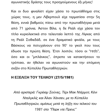
αγωνιστικής δράσης τους προηγούμενους έξι μήνες!
Και οι δυο φιναλίστ είχαν χάσει το πρωτάθλημα στις
χώρες τους, η μεν Λίβερπουλ είχε τερματίσει στην 5η
θέση, εννιά βαθμούς πίσω από την πρωταθλήτρια μετά
από 71 χρόνια, Άστον Βίλα, η δε Ρεάλ είχε χάσει τον
τίτλο κυριολεκτικά στο τελευταίο λεπτό της Λίγκας από
τη Ρεάλ Σοθιεδάδ, σε ένα δραματικό φινάλε, με τους
Βάσκους να πετυχαίνουν στο 90′ το γκολ που τους
έδωσε την πρώτη θέση. Έτσι λοιπόν, τόσο οι “reds”,
όσο και οι “μπλάνκος”, έπρεπε να κατακτήσουν το
τρόπαιο, αν ήθελαν να αγωνιστούν και την επόμενη
σεζόν στο Κύπελλο Πρωταθλητριών.
Η ΕΞΕΛΙΞΗ ΤΟΥ ΤΕΛΙΚΟΥ (27/5/1981)
Από αριστερά: Γκρέιαμ Σούνες, Τέρι Μακ Ντέρμοτ, Κένι
Νταλγκλίς και Άλαν Χάνσεν, με το Κύπελλο
Πρωταθλητριών, αμέσως μετά τη λήξη του τελικού του
1981 στο “Παρκ ντε Πρενς”