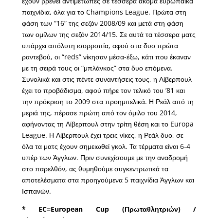
έχουν βρεθεί αντιμέτωπες σε τέσσερα ακόμα ευρωπαϊκά
παιχνίδια, όλα για το Champions League. Πρώτα στη
φάση των “16” της σεζόν 2008/09 και μετά στη φάση
των ομίλων της σεζόν 2014/15. Σε αυτά τα τέσσερα ματς
υπάρχει απόλυτη ισορροπία, αφού στα δυο πρώτα
ραντεβού, οι “reds” νίκησαν μέσα-έξω, κάτι που έκαναν
με τη σειρά τους οι “μπλάνκος” στα δυο επόμενα.
Συνολικά και στις πέντε συναντήσεις τους, η Λίβερπουλ
έχει το προβάδισμα, αφού πήρε τον τελικό του ’81 και
την πρόκριση το 2009 στα προημιτελικά. Η Ρεάλ από τη
μεριά της, πέρασε πρώτη από τον όμιλο του 2014,
αφήνοντας τη Λίβερπουλ στην τρίτη θέση και το Europa
League. Η Λίβερπουλ έχει τρεις νίκες, η Ρεάλ δυο, σε
όλα τα ματς έχουν σημειωθεί γκολ. Τα τέρματα είναι 6-4
υπέρ των Άγγλων. Πριν συνεχίσουμε με την αναδρομή
στο παρελθόν, ας θυμηθούμε συγκεντρωτικά τα
αποτελέσματα στα προηγούμενα 5 παιχνίδια Άγγλων και
Ισπανών.
* EC=European Cup (Πρωταθλητριών) /