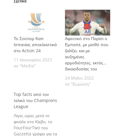
Σχετικά
Το Σούπερ Καπ
Αφεντικό στο Παρίσι ο
Ισπανίας αποκλειστικά
Εμπαπέ, με μισθό που
στο Action 24
ζαλίζει, και με
αυξημένες
11 Ιανουαρίου 2023
αρμοδιότητες, εκτός…
σε "Media"
δικαιοδοσίας του
24 Μαΐου 2022
σε "Ευρώπη"
Top facts από τον
τελικό του Champions
League
Λίγες ώρες μετά το
φινάλε στο Κίεβο, το
FourFourTwo του
Gazzetta γράφει για τα