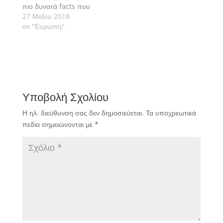
πιο δυνατά facts που
προέκυψαν από τη
27 Μαΐου 2018
μάχη της Ρεάλ
σε "Ευρώπη"
Μαδρίτης με την
Λίβερπουλ.
Υποβολή Σχολίου
Η ηλ. διεύθυνση σας δεν δημοσιεύεται.
Τα υποχρεωτικά
πεδία σημειώνονται με
*