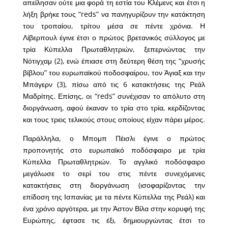
απείλησαν ούτε μια φορά τη εστία του Κλέμενς και έτσι η
λήξη βρήκε τους “reds” να πανηγυρίζουν την κατάκτηση
του τροπαίου, τρίτου μέσα σε πέντε χρόνια. Η
Λίβερπουλ έγινε έτσι ο πρώτος βρετανικός σύλλογος με
τρία Κύπελλα Πρωταθλητριών, ξεπερνώντας την
Νότιγχαμ (2), ενώ έπιασε στη δεύτερη θέση της “χρυσής
βίβλου” του ευρωπαϊκού ποδοσφαίρου, τον Άγιαξ και την
Μπάγερν (3), πίσω από τις 6 κατακτήσεις της Ρεάλ
Μαδρίτης. Επίσης, οι “reds” συνέχισαν το απόλυτο στη
διοργάνωση, αφού έκαναν το τρία στο τρία, κερδίζοντας
και τους τρεις τελικούς στους οποίους είχαν πάρει μέρος.
Παράλληλα, ο Μπομπ Πέισλι έγινε ο πρώτος
προπονητής στο ευρωπαϊκό ποδόσφαιρο με τρία
Κύπελλα Πρωταθλητριών. Το αγγλικό ποδόσφαιρο
μεγάλωσε το σερί του στις πέντε συνεχόμενες
κατακτήσεις στη διοργάνωση (ισοφαρίζοντας την
επίδοση της Ισπανίας με τα πέντε Κύπελλα της Ρεάλ) και
ένα χρόνο αργότερα, με την Άστον Βίλα στην κορυφή της
Ευρώπης, έφτασε τις έξι, δημιουργώντας έτσι το