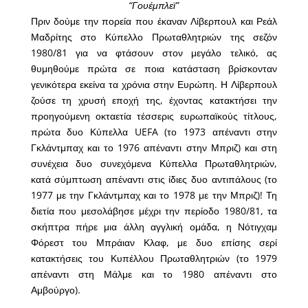
“Γουέμπλεϊ”
Πριν δούμε την πορεία που έκαναν Λίβερπουλ και Ρεάλ
Μαδρίτης στο Κύπελλο Πρωταθλητριών της σεζόν
1980/81 για να φτάσουν στον μεγάλο τελικό, ας
θυμηθούμε πρώτα σε ποια κατάσταση βρίσκονταν
γενικότερα εκείνα τα χρόνια στην Ευρώπη. Η Λίβερπουλ
ζούσε τη χρυσή εποχή της, έχοντας κατακτήσει την
προηγούμενη οκταετία τέσσερις ευρωπαϊκούς τίτλους,
πρώτα δυο Κύπελλα UEFA (το 1973 απέναντι στην
Γκλάντμπαχ και το 1976 απέναντι στην Μπριζ) και στη
συνέχεια δυο συνεχόμενα Κύπελλα Πρωταθλητριών,
κατά σύμπτωση απέναντι στις ίδιες δυο αντιπάλους (το
1977 με την Γκλάντμπαχ και το 1978 με την Μπριζ)! Τη
διετία που μεσολάβησε μέχρι την περίοδο 1980/81, τα
σκήπτρα πήρε μια άλλη αγγλική ομάδα, η Νότιγχαμ
Φόρεστ του Μπράιαν Κλαφ, με δυο επίσης σερί
κατακτήσεις του Κυπέλλου Πρωταθλητριών (το 1979
απέναντι στη Μάλμε και το 1980 απέναντι στο
Αμβούργο).