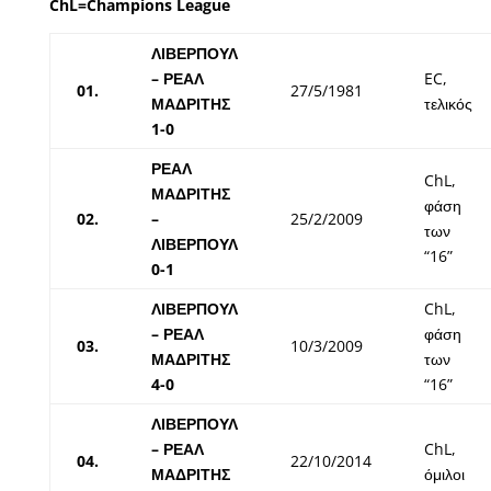
ChL=Champions League
ΛΙΒΕΡΠΟΥΛ
– ΡΕΑΛ
EC,
01.
27/5/1981
ΜΑΔΡΙΤΗΣ
τελικός
1-0
ΡΕΑΛ
ChL,
ΜΑΔΡΙΤΗΣ
φάση
02.
–
25/2/2009
των
ΛΙΒΕΡΠΟΥΛ
“16”
0-1
ΛΙΒΕΡΠΟΥΛ
ChL,
– ΡΕΑΛ
φάση
03.
10/3/2009
ΜΑΔΡΙΤΗΣ
των
4-0
“16”
ΛΙΒΕΡΠΟΥΛ
– ΡΕΑΛ
ChL,
04.
22/10/2014
ΜΑΔΡΙΤΗΣ
όμιλοι