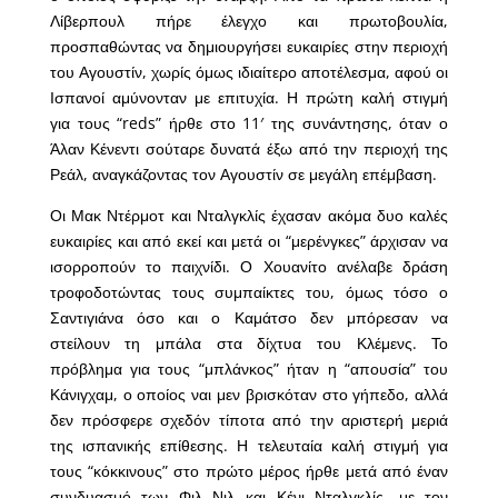
Λίβερπουλ πήρε έλεγχο και πρωτοβουλία,
προσπαθώντας να δημιουργήσει ευκαιρίες στην περιοχή
του Αγουστίν, χωρίς όμως ιδιαίτερο αποτέλεσμα, αφού οι
Ισπανοί αμύνονταν με επιτυχία. Η πρώτη καλή στιγμή
για τους “reds” ήρθε στο 11′ της συνάντησης, όταν ο
Άλαν Κένεντι σούταρε δυνατά έξω από την περιοχή της
Ρεάλ, αναγκάζοντας τον Αγουστίν σε μεγάλη επέμβαση.
Οι Μακ Ντέρμοτ και Νταλγκλίς έχασαν ακόμα δυο καλές
ευκαιρίες και από εκεί και μετά οι “μερένγκες” άρχισαν να
ισορροπούν το παιχνίδι. Ο Χουανίτο ανέλαβε δράση
τροφοδοτώντας τους συμπαίκτες του, όμως τόσο ο
Σαντιγιάνα όσο και ο Καμάτσο δεν μπόρεσαν να
στείλουν τη μπάλα στα δίχτυα του Κλέμενς. Το
πρόβλημα για τους “μπλάνκος” ήταν η “απουσία” του
Κάνιγχαμ, ο οποίος ναι μεν βρισκόταν στο γήπεδο, αλλά
δεν πρόσφερε σχεδόν τίποτα από την αριστερή μεριά
της ισπανικής επίθεσης. Η τελευταία καλή στιγμή για
τους “κόκκινους” στο πρώτο μέρος ήρθε μετά από έναν
συνδυασμό των Φιλ Νιλ και Κένι Νταλγκλίς, με τον