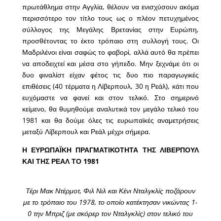
πρωτάθλημα στην Αγγλία, θέλουν να ενισχύσουν ακόμα
περισσότερο τον τίτλο τους ως ο πλέον πετυχημένος
σύλλογος της Μεγάλης Βρετανίας στην Ευρώπη,
προσθέτοντας το έκτο τρόπαιο στη συλλογή τους. Οι
Μαδριλένοι είναι σαφώς το φαβορί, αλλά αυτό θα πρέπει
να αποδειχτεί και μέσα στο γήπεδο. Μην ξεχνάμε ότι οι
δυο φιναλίστ είχαν φέτος τις δυο πιο παραγωγικές
επιθέσεις (40 τέρματα η Λίβερπουλ, 30 η Ρεάλ), κάτι που
ευχόμαστε να φανεί και στον τελικό. Στο σημερινό
κείμενο, θα θυμηθούμε αναλυτικά τον μεγάλο τελικό του
1981 και θα δούμε όλες τις ευρωπαϊκές αναμετρήσεις
μεταξύ Λίβερπουλ και Ρεάλ μέχρι σήμερα.
Η ΕΥΡΩΠΑΪΚΗ ΠΡΑΓΜΑΤΙΚΟΤΗΤΑ ΤΗΣ ΛΙΒΕΡΠΟΥΛ
ΚΑΙ ΤΗΣ ΡΕΑΛ ΤΟ 1981
Τέρι Μακ Ντέρμοτ, Φιλ Νιλ και Κένι Νταλγκλίς ποζάρουν
με το τρόπαιο του 1978, το οποίο κατέκτησαν νικώντας 1-
0 την Μπριζ (με σκόρερ τον Νταλγκλίς) στον τελικό του