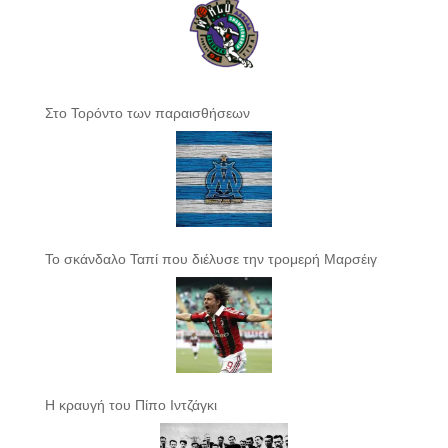
Στο Τορόντο των παραισθήσεων
Το σκάνδαλο Ταπί που διέλυσε την τρομερή Μαρσέιγ
Η κραυγή του Πίπο Ιντζάγκι