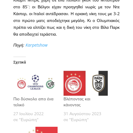
στο 85΄: οι Βέλγοι είχαν προηγηθεί νωρίς με τον Ντε
Κάιπερ, οι Ιταλοί αντέδρασαν. Η οριακή νίκη τους με 3-2
στο πρώτο ματς αποδείχτηκε μεγάλη. Κι ο Ολυμπιακός
πρέπει να ελπίζει πως και η δική του νίκη στο Βίλα Παρκ
θα αποδειχτεί τεράστια.
Πηγή:
Karpetshow
Σχετικά
Πιο δύσκολο απο ένα
Βλέποντας και
τελικό
κάνοντας
27 Ιουλίου 2022
31 Αυγούστου 2023
σε "Ευρώπη"
σε "Ευρώπη"