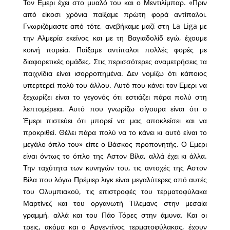
Τον Εμερι έχει στο μυαλό του και ο Μεντιλίμπαρ. «Πριν
από είκοσι χρόνια παίξαμε πρώτη φορά αντίπαλοι.
Γνωριζόμαστε από τότε, ανεβήκαμε μαζί στη La Liga με
την Αλμερία εκείνος και με τη Βαγιαδολίδ εγώ, έχουμε
κοινή πορεία. Παίξαμε αντίπαλοι πολλές φορές με
διαφορετικές ομάδες. Στις περισσότερες αναμετρήσεις τα
παιχνίδια είναι ισορροπημένα. Δεν νομίζω ότι κάποιος
υπερτερεί πολύ του άλλου. Αυτό που κάνει τον Εμερι να
ξεχωρίζει είναι το γεγονός ότι εστιάζει πάρα πολύ στη
λεπτομέρεια. Αυτό που γνωρίζω σίγουρα είναι ότι ο
Έμερι πιστεύει ότι μπορεί να μας αποκλείσει και να
προκριθεί. Θέλει πάρα πολύ να το κάνει κι αυτό είναι το
μεγάλο όπλο του» είπε ο Βάσκος προπονητής. Ο Εμερι
είναι όντως το όπλο της Αστον Βίλα, αλλά έχει κι άλλα.
Την ταχύτητα των κυνηγών του, τις αντοχές της Αστον
Βίλα που λόγω Πρέμιερ λιγκ είναι μεγαλύτερες από αυτές
του Ολυμπιακού, τις επιστροφές του τερματοφύλακα
Μαρτίνεζ και του οργανωτή Τίλεμανς στην μεσαία
γραμμή, αλλά και του Πάο Τόρες στην άμυνα. Και οι
τρεις, ακόμα και ο Αργεντίνος τερματοφύλακας, έχουν