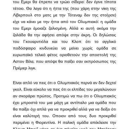
του Εμερι θα έπρεπε να τρώει σίδερα: δεν έγινε τίποτα
τέτοιο. Θα λεγα ότι η ήττα της (που χάρη στην νίκη της
Λίβερπουλ στο ματς με την Τότεναμ δεν της στοίχισε)
είχε να κάνει με την ήττα από τον Ολυμπιακό: η ομάδα
του Εμερι έμοιαζε ζαλισμένη. Αλλά κι αυτή ακόμα την
ζαλάδα θα την αφήσει απόψε στην άκρη. Οι δηλώσεις
του Γκουαρντιόλα και του Κλοπ ότι το αγγλικό
ποδόσφαιρο κινδυνεύει να μείνει χωρίς ομάδα σε
ευρωπαϊκό τελικό φέτος οριοθετούν την αποστολή της
Αστον Βίλα, που απόψε θα παίξει σαν εκπρόσωπος της
Πρέμιερ λιγκ.
Είναι απλό να πεις ότι ο Ολυμπιακός περνά αν δεν δεχτεί
γκολ. Είναι εύκολο να πεις ότι οι ελπίδες του μεγαλώνουν
αν σκοράρει πρώτος. Προτιμώ να πω ότι ο Ολυμπιακός
έχει μπροστά του μια μάχη με αντίπαλο μια ομάδα που
θα παίξει όχι απλά για να προκριθεί αλλά για να δείξει ότι
είναι καλύτερή του. Οποιον από τους δυο προκριθεί
περιμένει η Φιορεντίνα. Η ιταλική ομάδα απέκλεισε την
Κλαμπ Μπριζ χάρη σε ένα πέναλτι γκολ του Μπελτραν