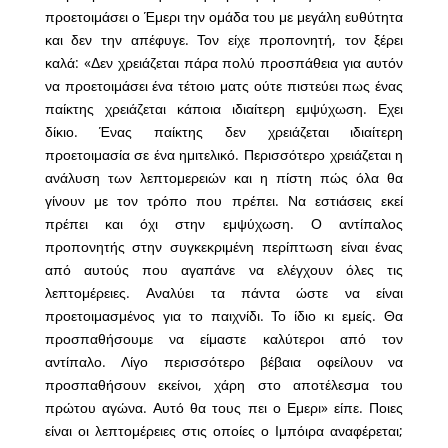
προετοιμάσει ο Έμερι την ομάδα του με μεγάλη ευθύτητα
και δεν την απέφυγε. Τον είχε προπονητή, τον ξέρει
καλά: «Δεν χρειάζεται πάρα πολύ προσπάθεια για αυτόν
να προετοιμάσει ένα τέτοιο ματς ούτε πιστεύει πως ένας
παίκτης χρειάζεται κάποια ιδιαίτερη εμψύχωση. Εχει
δίκιο. Ένας παίκτης δεν χρειάζεται ιδιαίτερη
προετοιμασία σε ένα ημιτελικό. Περισσότερο χρειάζεται η
ανάλυση των λεπτομερειών και η πίστη πώς όλα θα
γίνουν με τον τρόπο που πρέπει. Να εστιάσεις εκεί
πρέπει και όχι στην εμψύχωση. Ο αντίπαλος
προπονητής στην συγκεκριμένη περίπτωση είναι ένας
από αυτούς που αγαπάνε να ελέγχουν όλες τις
λεπτομέρειες. Αναλύει τα πάντα ώστε να είναι
προετοιμασμένος για το παιχνίδι. Το ίδιο κι εμείς. Θα
προσπαθήσουμε να είμαστε καλύτεροι από τον
αντίπαλο. Λίγο περισσότερο βέβαια οφείλουν να
προσπαθήσουν εκείνοι, χάρη στο αποτέλεσμα του
πρώτου αγώνα. Αυτό θα τους πει ο Εμερι» είπε. Ποιες
είναι οι λεπτομέρειες στις οποίες ο Ιμπόιρα αναφέρεται;