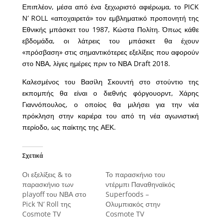
Επιπλέον, μέσα από ένα ξεχωριστό αφιέρωμα, το PICK
N’ ROLL «αποχαιρετά» τον εμβληματικό προπονητή της
Εθνικής μπάσκετ του 1987, Κώστα Πολίτη. Όπως κάθε
εβδομάδα, οι λάτρεις του μπάσκετ θα έχουν
«πρόσβαση» στις σημαντικότερες εξελίξεις που αφορούν
στο ΝΒΑ, λίγες ημέρες πριν το ΝΒΑ Draft 2018.
Καλεσμένος του Βασίλη Σκουντή στο στούντιο της
εκπομπής θα είναι ο διεθνής φόργουορντ, Χάρης
Γιαννόπουλος, ο οποίος θα μιλήσει για την νέα
πρόκληση στην καριέρα του από τη νέα αγωνιστική
περίοδο, ως παίκτης της ΑΕΚ.
Σχετικά
Οι εξελίξεις & το
Το παρασκήνιο του
παρασκήνιο των
ντέρμπι Παναθηναϊκός
playoff του ΝΒΑ στο
Superfoods –
Pick ‘N’ Roll της
Ολυμπιακός στην
Cosmote TV
Cosmote TV