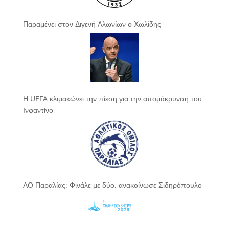
Παραμένει στον Διγενή Αλωνίων ο Χωλίδης
Η UEFA κλιμακώνει την πίεση για την απομάκρυνση του
Ινφαντίνο
ΑΟ Παραλίας: Φινάλε με δύο, ανακοίνωσε Σιδηρόπουλο