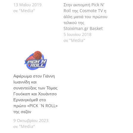
13 Μαΐου 2019
Στην εκπομπή Pick N’
σε "Media"
Roll της Cosmote TV η
άλλη ματιά του πρώτου
τελικού της
Stoiximan.gr Basket
League ανάμεσα σε
5 Ιουνίου 2018
Παναθηναϊκό
σε "Media"
Superfoods και
Ολυμπιακό.
Αφιέρωμα στον Γιάννη
Ιωαννίδη και
συνεντεύξεις των Τόμας
Γουόκαπ και Χουάντσο
Ερνανγκόμεθ στο
πρώτο «PICK ΄N ROLL»
της σεζόν
9 Οκτωβρίου 2023
σε "Media"