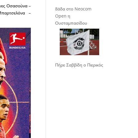
ώνες Οσασούνα –
8άδα στο Neocom
 Μπαρτσελόνα –
Open η
Ουσταμπασίδου
Πήρε Σαββίδη ο Πιερικός