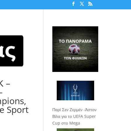
Κ –
–
pions,
e Sport
Παρί Σεν Ζερμέν -Άστον
Βίλα για το UEFA Super
Cup στο Mega