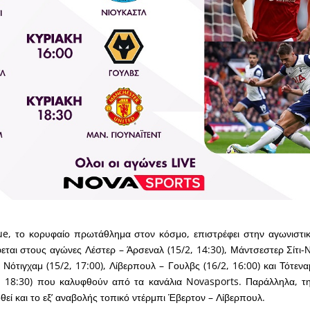
e, το κορυφαίο πρωτάθλημα στον κόσμο, επιστρέφει στην αγωνιστικ
εται στους αγώνες Λέστερ – Άρσεναλ (15/2, 14:30), Μάντσεστερ Σίτι-Ν
 Νότιγχαμ (15/2, 17:00), Λίβερπουλ – Γουλβς (16/2, 16:00) και Τότεν
/2, 18:30) που καλυφθούν από τα κανάλια Novasports. Παράλληλα, τ
θεί και το εξ’ αναβολής τοπικό ντέρμπι Έβερτον – Λίβερπουλ.