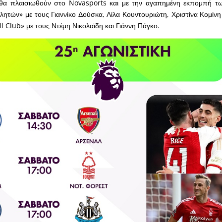
θα πλαισιωθούν στο Novasports και με την αγαπημένη εκπομπή τ
τών» με τους Γιαννίκο Δούσκα, Λίλα Κουντουριώτη, Χριστίνα Κομίνη 
 Club» με τους Ντέμη Νικολαϊδη και Γιάννη Πάγκο.