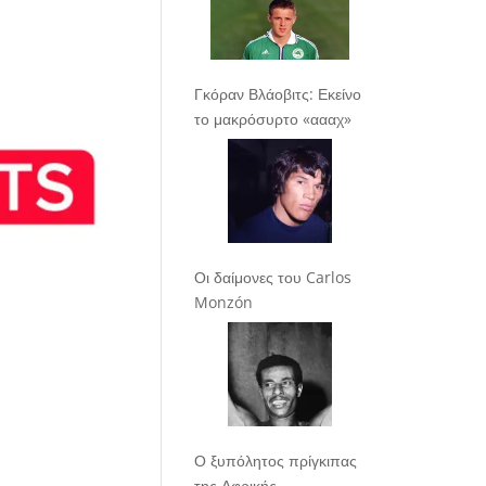
Γκόραν Βλάοβιτς: Εκείνο
το μακρόσυρτο «αααχ»
Οι δαίμονες του Carlos
Monzón
Ο ξυπόλητος πρίγκιπας
της Αφρικής