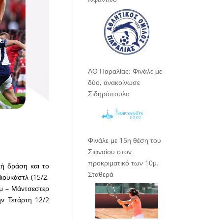
ΑΟ Παραλίας: Φινάλε με
δύο, ανακοίνωσε
Σιδηρόπουλο
Φινάλε με 15η θέση του
Σιφναίου στον
προκριματικό των 10μ.
ή δράση και το
Σταθερά
ιουκάστλ (15/2,
αμ – Μάντσεστερ
ην Τετάρτη 12/2