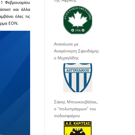
 11 Φεβρουαρίου
άσκετ και άλλα
βάνει όλες τις
όρμα EON.
Ανανέωσε με
Αναγέννηση Σφενδάμης
ο Μιχαηλίδης
Σάκης Μπουκουβάλας,
ο “πολυπράγμων” του
ποδοσφαίρου