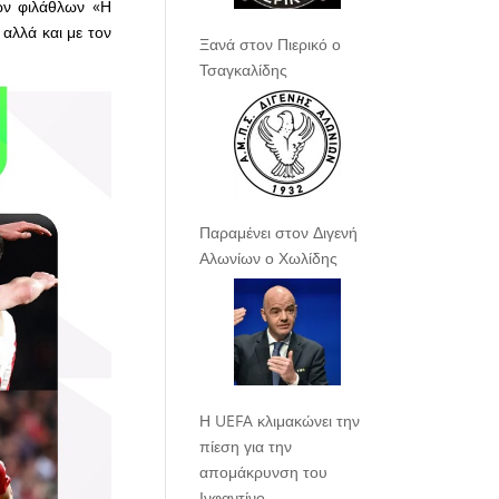
ων φιλάθλων «Η
αλλά και με τον
Ξανά στον Πιερικό ο
Τσαγκαλίδης
Παραμένει στον Διγενή
Αλωνίων ο Χωλίδης
Η UEFA κλιμακώνει την
πίεση για την
απομάκρυνση του
Ινφαντίνο