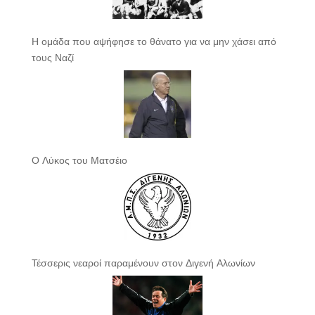
Η ομάδα που αψήφησε το θάνατο για να μην χάσει από
τους Ναζί
Ο Λύκος του Ματσέιο
Τέσσερις νεαροί παραμένουν στον Διγενή Αλωνίων