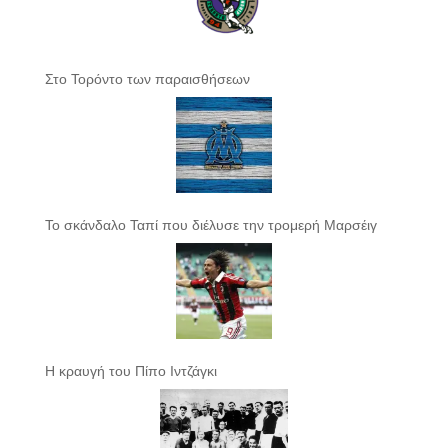
Στο Τορόντο των παραισθήσεων
Το σκάνδαλο Ταπί που διέλυσε την τρομερή Μαρσέιγ
Η κραυγή του Πίπο Ιντζάγκι