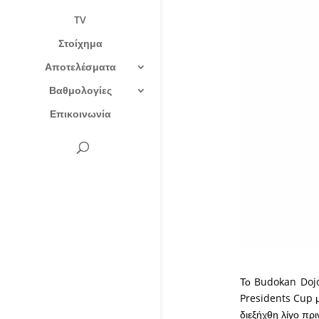
TV
Στοίχημα
Αποτελέσματα
Βαθμολογίες
Επικοινωνία
Το Budokan Dojo
Presidents Cup μ
διεξήχθη λίγο π