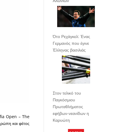
Αλωνίων
Ότο Ρεχάγκελ: Ένας
Γερμανός που έγινε
Έλληνας βασιλιάς
Στον τελικό του
Παγκόσμιου
Πρωταθλήματος
εφήβων-νεανίδων η
ofia Open – The
Καρυώτη
υρώπη και φέτος