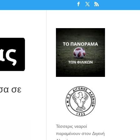
σα σε
Τέσσερις νεαροί
παραμένουν στον Διγενή