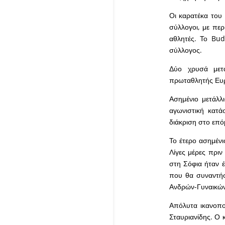
Οι καρατέκα του 
σύλλογοι, με πε
αθλητές. Το Bud
σύλλογος.
Δύο χρυσά μετά
πρωταθλητής Ευρ
Ασημένιο μετάλλ
αγωνιστική κατά
διάκριση στο επ
Το έτερο ασημένι
Λίγες μέρες πρι
στη Σόφια ήταν έ
που θα συναντήσ
Ανδρών-Γυναικών
Απόλυτα ικανοπο
Σταυριανίδης. Ο 