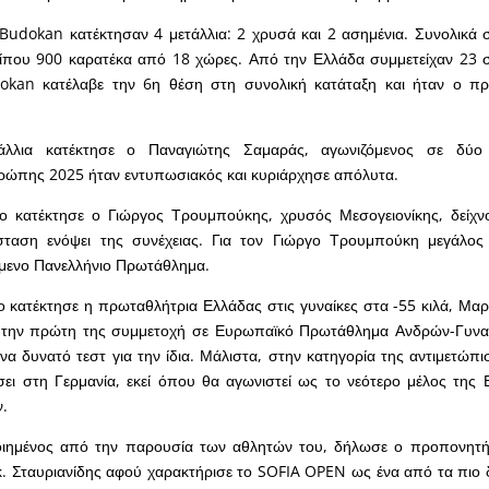
Budokan κατέκτησαν 4 μετάλλια: 2 χρυσά και 2 ασημένια. Συνολικά 
ρίπου 900 καρατέκα από 18 χώρες. Από την Ελλάδα συμμετείχαν 23 
okan κατέλαβε την 6η θέση στη συνολική κατάταξη και ήταν ο πρ
λλια κατέκτησε ο Παναγιώτης Σαμαράς, αγωνιζόμενος σε δύο 
ώπης 2025 ήταν εντυπωσιακός και κυριάρχησε απόλυτα.
ιο κατέκτησε ο Γιώργος Τρουμπούκης, χρυσός Μεσογειονίκης, δείχνο
σταση ενόψει της συνέχειας. Για τον Γιώργο Τρουμπούκη μεγάλος 
όμενο Πανελλήνιο Πρωτάθλημα.
ο κατέκτησε η πρωταθλήτρια Ελλάδας στις γυναίκες στα -55 κιλά, Μαρ
ν την πρώτη της συμμετοχή σε Ευρωπαϊκό Πρωτάθλημα Ανδρών-Γυναι
να δυνατό τεστ για την ίδια. Μάλιστα, στην κατηγορία της αντιμετώπι
ει στη Γερμανία, εκεί όπου θα αγωνιστεί ως το νεότερο μέλος της
.
ιημένος από την παρουσία των αθλητών του, δήλωσε ο προπονητή
κ. Σταυριανίδης αφού χαρακτήρισε το SOFIA OPEN ως ένα από τα πιο 