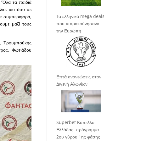
 “Όλα τα παιδιά
λιο, ωστόσο σε
Τα ελληνικά mega deals
ε συμπεριφορά,
που «ταρακούνησαν»
ουμε μαζί τους
την Ευρώπη
α, Τρουμπούκης
τρος, Φωτιάδου
Επτά ανανεώσεις στον
Διγενή Αλωνίων
Superbet Κύπελλο
Ελλάδας: πρόγραμμα
2ου γύρου 1ης φάσης