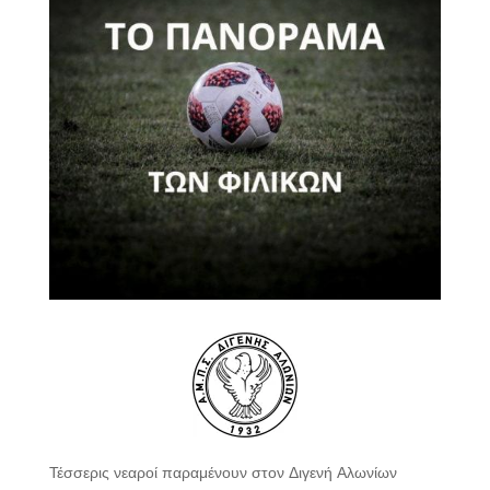
Τέσσερις νεαροί παραμένουν στον Διγενή Αλωνίων