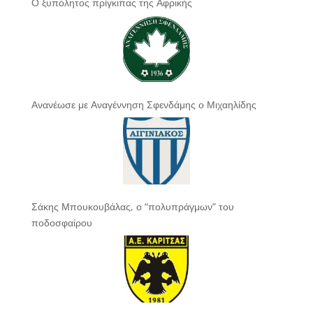
Ο ξυπόλητος πρίγκιπας της Αφρικής
Ανανέωσε με Αναγέννηση Σφενδάμης ο Μιχαηλίδης
Σάκης Μπουκουβάλας, ο “πολυπράγμων” του
ποδοσφαίρου