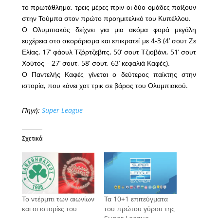
το πρωτάθλημα, τρεις μέρες πριν οι δύο ομάδες παίξουν
στην Τούμπα στον πρώτο προημιτελικό του Κυπέλλου.
Ο Ολυμπιακός δείχνει για μια ακόμα φορά μεγάλη
ευχέρεια στο σκοράρισμα και επικρατεί με 4-3 (4’ σουτ Ζε
Ελίας, 17’ φάουλ Τζόρτζεβιτς, 50’ σουτ Τζιοβάνι, 51’ σουτ
Χούτος – 27’ σουτ, 58’ σουτ, 63’ κεφαλιά Καφές).
Ο Παντελής Καφές γίνεται ο δεύτερος παίκτης στην
ιστορία, που κάνει χατ τρικ σε βάρος του Ολυμπιακού.
Πηγή:
Super League
Σχετικά
Το ντέρμπι των αιωνίων
Τα 10+1 επιτεύγματα
και οι ιστορίες του
του πρώτου γύρου της