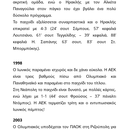
ακριτική ομάδα, ενώ ο Ηρακλής με τον Αλκέτα
Παναγούλια στον πάγκο του έχει βγάλει ένα πολύ
δύσκολο πρόγραμμα.
Το παιχνίδι εξελίσσεται συναρπαστικά και ο Ηρακλής
επικρατεί με 4-3 (24’ σουτ Σέμπουε, 57’ κεφαλιά
Λουτσιάνο, 61’ σουτ Τεγγελίδης – 39’ κεφαλιά, 88’
κεφαλιά Η. Σαπάνης 63’ σουτ, 83’ σουτ Στ.
Μπορμπόκης).
1998
Ο Ιωνικός παραμένει ισχυρός και δε χάνει εύκολα. Η ΑΕΚ
είναι τρεις βαθμούς πίσω από Ολυμπιακό και
Παναθηναϊκό και παραμένει στο παιχνίδι του τίτλου.
Στη Νεάπολη το παιχνίδι είναι δυνατό, με πολλές κάρτες,
ενώ λήγει με 1-1 (44’ σουτ Φρούσος – 37’ πέναλτι
Ντόμπος). Η ΑΕΚ τερματίζει τρίτη και ο εντυπωσιακός
Ιωνικός πέμπτος!
2003
Ο Ολυμπιακός υποδέχεται τον ΠΑΟΚ στη Ριζούπολη για