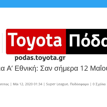
ια Α’ Εθνική: Σαν σήμερα 12 Μαΐο
άππας
|
Μάι 12, 2020 01:34
|
Super League
,
Ποδόσφαιρο
|
0 Σχόλια