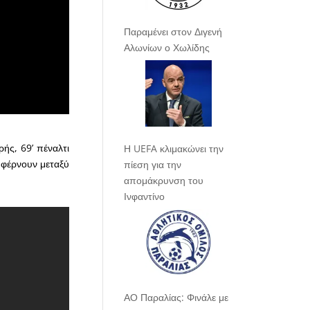
Παραμένει στον Διγενή
Αλωνίων ο Χωλίδης
ρής, 69’ πέναλτι
Η UEFA κλιμακώνει την
 φέρνουν μεταξύ
πίεση για την
απομάκρυνση του
Ινφαντίνο
ΑΟ Παραλίας: Φινάλε με