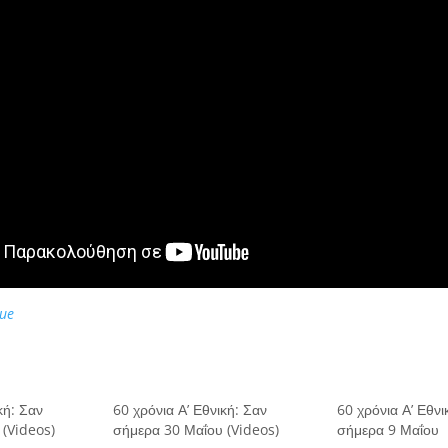
ue
κή: Σαν
60 χρόνια Α’ Εθνική: Σαν
60 χρόνια Α’ Εθνι
(Videos)
σήμερα 30 Μαΐου (Videos)
σήμερα 9 Μαΐου