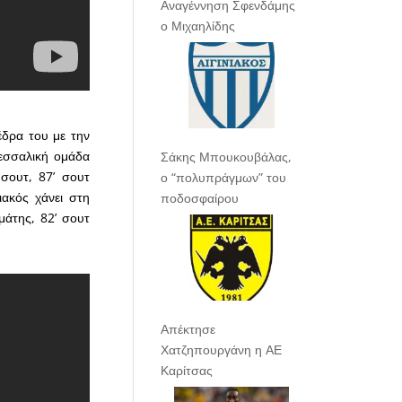
Αναγέννηση Σφενδάμης
ο Μιχαηλίδης
έδρα του με την
εσσαλική ομάδα
Σάκης Μπουκουβάλας,
 σουτ, 87’ σουτ
ο “πολυπράγμων” του
ιακός χάνει στη
ποδοσφαίρου
μάτης, 82’ σουτ
Απέκτησε
Χατζηπουργάνη η ΑΕ
Καρίτσας