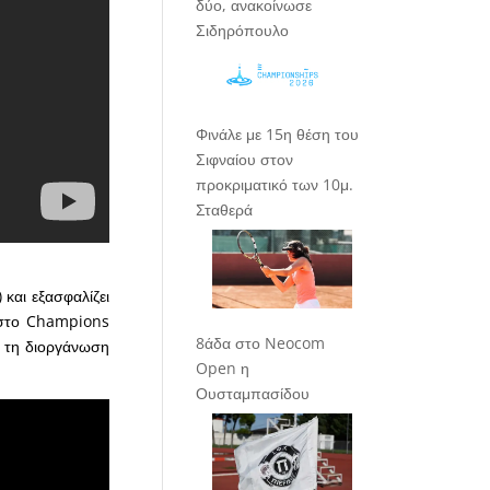
δύο, ανακοίνωσε
Σιδηρόπουλο
Φινάλε με 15η θέση του
Σιφναίου στον
προκριματικό των 10μ.
Σταθερά
και εξασφαλίζει
 στο Champions
8άδα στο Neocom
ό τη διοργάνωση
Open η
Ουσταμπασίδου