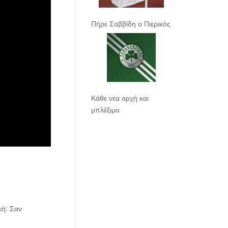
Πήρε Σαββίδη ο Πιερικός
Κάθε νέα αρχή και
μπλέξιμο
κή: Σαν