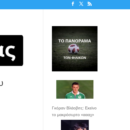
υ
Γκόραν Βλάοβιτς: Εκείνο
το μακρόσυρτο «αααχ»