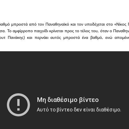
 βαθμό μπροστά από τον Παναθηναϊκό και τον υποδέχεται στο «Νίκος
σα. Το αμφίρροπο παιχνίδι κρίνεται προς το τέλος του, όταν ο Παναθην
σουτ Πανάκης) και περνάει αυτός μπροστά ένα βαθμό, ενώ απομέν