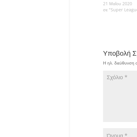
21 Μαΐου 2020
σε "Super Leagu
Υποβολή Σ
Η ηλ. διεύθυνση 