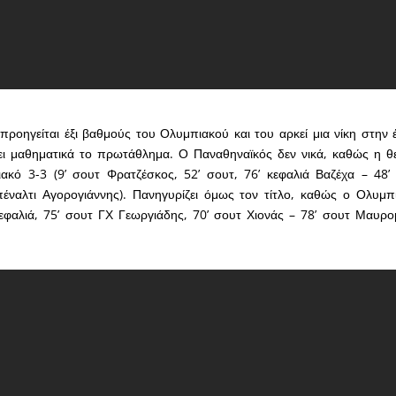
ροηγείται έξι βαθμούς του Ολυμπιακού και του αρκεί μια νίκη στην 
ει μαθηματικά το πρωτάθλημα. Ο Παναθηναϊκός δεν νικά, καθώς η θ
ιακό 3-3 (9’ σουτ Φρατζέσκος, 52’ σουτ, 76’ κεφαλιά Βαζέχα – 48’
πέναλτι Αγορογιάννης). Πανηγυρίζει όμως τον τίτλο, καθώς ο Ολυμπ
εφαλιά, 75’ σουτ ΓΧ Γεωργιάδης, 70’ σουτ Χιονάς – 78’ σουτ Μαυρο