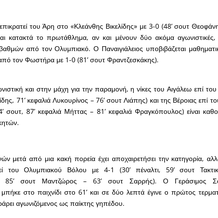
πικρατεί του Άρη στο «Κλεάνθης Βικελίδης» με 3-0 (48’ σουτ Θεοφάνης
αι κατακτά το πρωτάθλημα, αν και μένουν δύο ακόμα αγωνιστικές,
 βαθμών από τον Ολυμπιακό. Ο Παναιγιάλειος υποβιβάζεται μαθηματι
πό τον Φωστήρα με 1-0 (81’ σουτ Φραντζεσκάκης).
νιστική και στην μάχη για την παραμονή, η νίκες του Αιγάλεω επί του
ίδης, 71’ κεφαλιά Λυκουρίνος – 76’ σουτ Λιάπης) και της Βέροιας επί 
4’ σουτ, 87’ κεφαλιά Μήττας – 81’ κεφαλιά Φραγκόπουλος) είναι καθορ
κητών.
ν μετά από μια κακή πορεία έχει αποχαιρετήσει την κατηγορία, αλλ
τεί του Ολυμπιακού Βόλου με 4-1 (30’ πέναλτι, 59’ σουτ Τακτι
, 85’ σουτ Μαντζώρος – 63’ σουτ Σαρρής). Ο Γεράσιμος Σ
 μπήκε στο παιχνίδι στο 61’ και σε δύο λεπτά έγινε ο πρώτος τερμ
ράρει αγωνιζόμενος ως παίκτης γηπέδου.