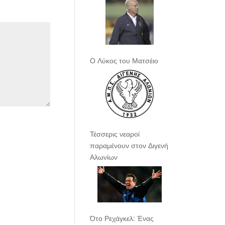
Ο Λύκος του Ματσέιο
Τέσσερις νεαροί
παραμένουν στον Διγενή
Αλωνίων
Ότο Ρεχάγκελ: Ένας