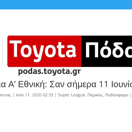
ια Α’ Εθνική: Σαν σήμερα 11 Ιουνί
άππας
|
Ιούν 11, 2020 02:33
|
Super League
,
Πιερικός
,
Ποδόσφαιρο