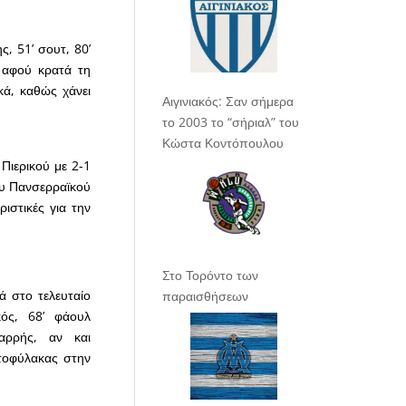
, 51’ σουτ, 80’
 αφού κρατά τη
κά, καθώς χάνει
Αιγινιακός: Σαν σήμερα
το 2003 το “σήριαλ” του
Κώστα Κοντόπουλου
 Πιερικού με 2-1
του Πανσερραϊκού
ιστικές για την
Στο Τορόντο των
ά στο τελευταίο
παραισθήσεων
κός, 68’ φάουλ
αρρής, αν και
ατοφύλακας στην