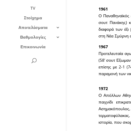
TV
1961
Ο Παναθηναϊκός ε
Στοίχημα
σουτ Πανάκης) κ
Αποτελέσματα
διαφορά των έξι
στη Νέα Σμύρνη α
Βαθμολογίες
Επικοινωνία
1967
Προτελευταία αγω
(58’ σουτ Εξωμαν
επίσης με 2-1 (7
παραμονή των νι
1972
Ο Απόλλων Αθηνώ
παιχνίδι επικρα
Ασημακόπουλος
τερματοφύλακας,
ιστορία, που σκο