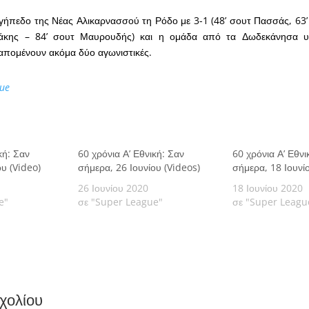
ήπεδο της Νέας Αλικαρνασσού τη Ρόδο με 3-1 (48’ σουτ Πασσάς, 63’
άκης – 84’ σουτ Μαυρουδής) και η ομάδα από τα Δωδεκάνησα υπ
απομένουν ακόμα δύο αγωνιστικές.
ue
κή: Σαν
60 χρόνια Α’ Εθνική: Σαν
60 χρόνια Α’ Εθνι
ου (Video)
σήμερα, 26 Ιουνίου (Videos)
σήμερα, 18 Ιουνί
26 Ιουνίου 2020
18 Ιουνίου 2020
e"
σε "Super League"
σε "Super Leagu
χολίου