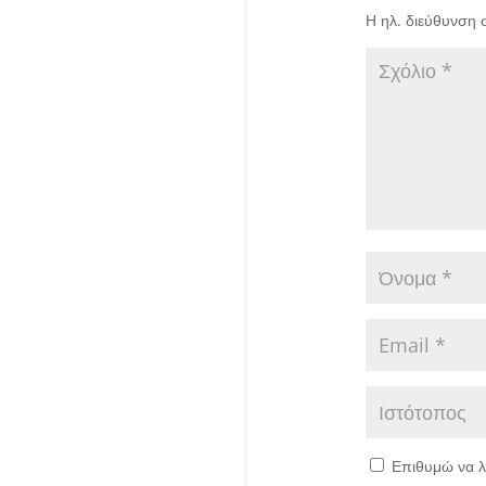
Η ηλ. διεύθυνση 
Επιθυμώ να λ