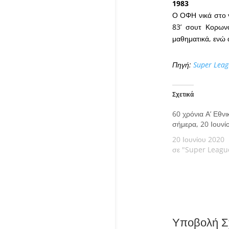
1983
Ο ΟΦΗ νικά στο γ
83’ σουτ Κορων
μαθηματικά, ενώ 
Πηγή:
Super Leag
Σχετικά
60 χρόνια Α’ Εθνι
σήμερα, 20 Ιουνί
20 Ιουνίου 2020
σε "Super Leagu
Υποβολή Σ