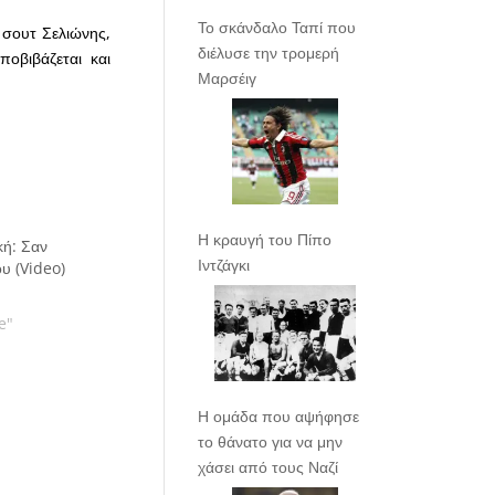
Το σκάνδαλο Ταπί που
 σουτ Σελιώνης,
διέλυσε την τρομερή
οβιβάζεται και
Μαρσέιγ
Η κραυγή του Πίπο
κή: Σαν
Ιντζάγκι
ου (Video)
e"
Η ομάδα που αψήφησε
το θάνατο για να μην
χάσει από τους Ναζί