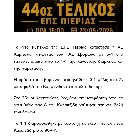
Το 44ο κύπελλο της ΕΠΣ Πιερίας κατέκτησε η ΑΕ
Καρίτσας, νικώντας τον ΓΑΣ Σβορώνο με 5-4 στα
πέναλτι, έπειτα από το 1-1 της κανονικής διάρκειας και
της παράτασης.
Η ομάδα του Σβορώνου προηγήθηκε 0-1 μόλις στο 2′,
με κεφαλιά του Κυρμανίδη, στο πρώτο δοκάρι.
Στο 35′, οι Καριτσιώτες “άγγιξαν” την ισοφάριση όταν το
απευθείας φάουλ του Καλαϊτζίδη χτύπησε στη συμβολή
των δοκών.
Το 1-1 διαμορφώθηκε με εύστοχη εκτέλεση πέναλτι του
Καλαϊτζίδη, στο 90’+4′.