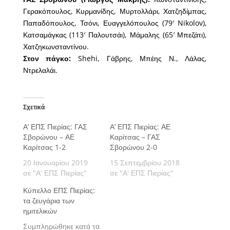
Γερακόπουλος, Κυρμανίδης, Μυρτολλάρι, Χατζηδίμπας,
Παπαδόπουλος, Τσόνι, Ευαγγελόπουλος (79′ Nikolov),
Κατσαμάγκας (113′ Παλουτσάι), Μάμαλης (65′ Μπεζάτι),
Χατζηκωνσταντίνου.
Στον πάγκο:
Shehi, Γάβρης, Μπέης Ν., Λάλας,
Ντρελαλάι.
Σχετικά
Α’ ΕΠΣ Πιερίας: ΓΑΣ
Α’ ΕΠΣ Πιερίας: ΑΕ
Σβορώνου – ΑΕ
Καρίτσας – ΓΑΣ
Καρίτσας 1-2
Σβορώνου 2-0
20 Ιανουαρίου 2019
15 Σεπτεμβρίου 2018
σε "Α' ΕΠΣ Πιερίας"
σε "Α' ΕΠΣ Πιερίας"
Κύπελλο ΕΠΣ Πιερίας:
τα ζευγάρια των
ημιτελικών
Συμπληρώθηκε κατά τα