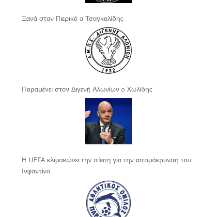
Ξανά στον Πιερικό ο Τσαγκαλίδης
Παραμένει στον Διγενή Αλωνίων ο Χωλίδης
Η UEFA κλιμακώνει την πίεση για την απομάκρυνση του
Ινφαντίνο