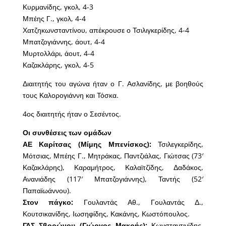
Κυρμανίδης, γκολ, 4-3
Μπέης Γ., γκολ, 4-4
Χατζηκωνσταντίνου, απέκρουσε ο Τσιλιγκερίδης, 4-4
Μπατζογιάννης, άουτ, 4-4
Μυρτολλάρι, άουτ, 4-4
Καζακλάρης, γκολ, 4-5
Διαιτητής του αγώνα ήταν ο Γ. Ασλανίδης, με βοηθούς
τους Καλορογιάννη και Τόσκα.
4ος διαιτητής ήταν ο Σεσέντος.
Οι συνθέσεις των ομάδων
ΑΕ Καρίτσας (Μίμης Μπενίσκος):
Τσιλεγκερίδης,
Μότσιας, Μπέης Γ., Μητράκας, Παντζιάλας, Γιώτσας (73′
Καζακλάρης), Καραμήτρος, Καλαϊτζίδης, Δαδάκος,
Ανανιάδης (117′ Μπατζογιάννης), Ταντής (52′
Παπαϊωάννου).
Στον πάγκο:
Γουλαντάς Αθ., Γουλαντάς Δ.,
Κουτσικανίδης, Ιωσηφίδης, Κακάνης, Κωστόπουλος.
ΓΑΣ Σβορώνου (Γιώργος Μακρής):
Κωνσταντινίδης,