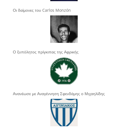
Οι δαίμονες του Carlos Monzón
Ο ξυπόλητος πρίγκιπας της Αφρικής
Ανανέωσε με Αναγέννηση Σφενδάμης ο Μιχαηλίδης