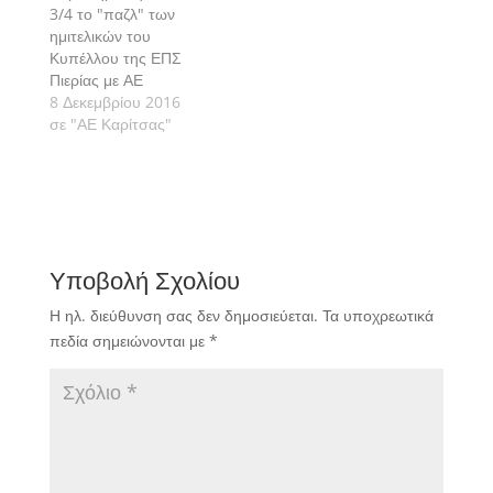
3/4 το "παζλ" των
ημιτελικών του
Κυπέλλου της ΕΠΣ
Πιερίας με ΑΕ
Ποσειδών Νέων
8 Δεκεμβρίου 2016
Πόρων, ΓΑΣ Σβορώνου
σε "ΑΕ Καρίτσας"
και Αναγέννηση
Κολινδρού να παίρνουν
το "εισιτήριο" για τα
ημιτελικά. Απομένει η
αναμέτρηση Θερμαϊκός
Κορινού-ΑΕ Καρίτσας
Υποβολή Σχολίου
που θα διεξαχθεί την
επόμενη Τετάρτη στο
Η ηλ. διεύθυνση σας δεν δημοσιεύεται.
Τα υποχρεωτικά
γήπεδο του Κορινού,
πεδία σημειώνονται με
*
από όπου θα
προκύψει…