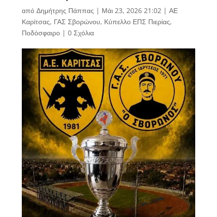
από
Δημήτρης Πάππας
|
Μάι 23, 2026 21:02
|
ΑΕ
Καρίτσας
,
ΓΑΣ Σβορώνου
,
Κύπελλο ΕΠΣ Πιερίας
,
Ποδόσφαιρο
|
0 Σχόλια