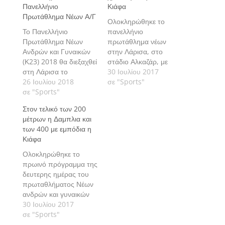
Πανελλήνιο
Κιάφα
Πρωτάθλημα Νέων Α/Γ
Ολοκληρώθηκε το
Το Πανελλήνιο
πανελλήνιο
Πρωτάθλημα Νέων
πρωτάθλημα νέων
Ανδρών και Γυναικών
στην Λάρισα, στο
(Κ23) 2018 θα διεξαχθεί
στάδιο Αλκαζάρ, με
στη Λάρισα το
πολλές σημαντικές
30 Ιουλίου 2017
Σαββατοκύριακο 28 και
26 Ιουλίου 2018
επιδόσεις από τους
σε "Sports"
29 Ιουλίου με τη
σε "Sports"
αθλητές και τις
συμμετοχή των
αθλήτριες που έλαβαν
Στον τελικό των 200
κορυφαίων αθλητριών
μέρος.
μέτρων η Δαμπλια και
και αθλητών της
των 400 με εμπόδια η
κατηγορίας.
Κιάφα
Ολοκληρώθηκε το
πρωινό πρόγραμμα της
δευτερης ημέρας του
πρωταθλήματος Νέων
ανδρών και γυναικών
στο ΕΑΚ Λάρισας
30 Ιουλίου 2017
«Αλκαζάρ» στη διάρκεια
σε "Sports"
του οποίου