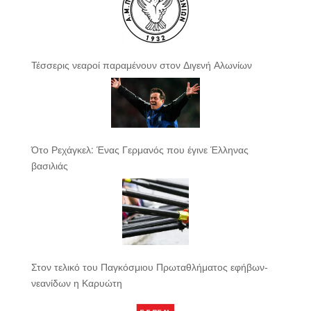
Τέσσερις νεαροί παραμένουν στον Διγενή Αλωνίων
Ότο Ρεχάγκελ: Ένας Γερμανός που έγινε Έλληνας
βασιλιάς
Στον τελικό του Παγκόσμιου Πρωταθλήματος εφήβων-
νεανίδων η Καρυώτη