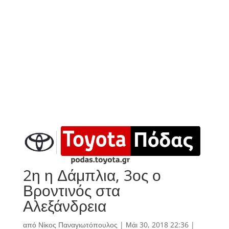
2η η Δάμπλια, 3ος ο
Βροντινός στα
Αλεξάνδρεια
από
Νίκος Παναγιωτόπουλος
|
Μάι 30, 2018 22:36
|