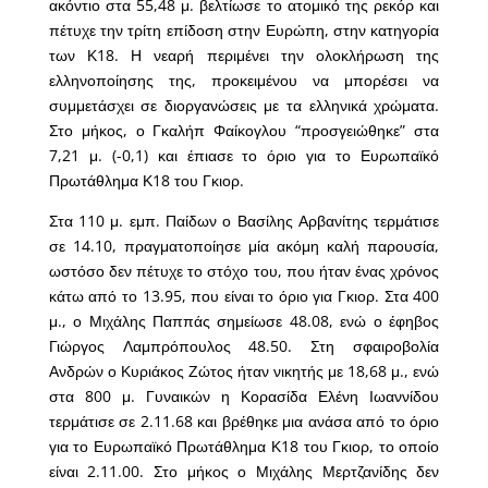
ακόντιο στα 55,48 μ. βελτίωσε το ατομικό της ρεκόρ και
πέτυχε την τρίτη επίδοση στην Ευρώπη, στην κατηγορία
των Κ18. Η νεαρή περιμένει την ολοκλήρωση της
ελληνοποίησης της, προκειμένου να μπορέσει να
συμμετάσχει σε διοργανώσεις με τα ελληνικά χρώματα.
Στο μήκος, ο Γκαλήπ Φαίκογλου “προσγειώθηκε” στα
7,21 μ. (-0,1) και έπιασε το όριο για το Ευρωπαϊκό
Πρωτάθλημα Κ18 του Γκιορ.
Στα 110 μ. εμπ. Παίδων ο Βασίλης Αρβανίτης τερμάτισε
σε 14.10, πραγματοποίησε μία ακόμη καλή παρουσία,
ωστόσο δεν πέτυχε το στόχο του, που ήταν ένας χρόνος
κάτω από το 13.95, που είναι το όριο για Γκιορ. Στα 400
μ., ο Μιχάλης Παππάς σημείωσε 48.08, ενώ ο έφηβος
Γιώργος Λαμπρόπουλος 48.50. Στη σφαιροβολία
Ανδρών ο Κυριάκος Ζώτος ήταν νικητής με 18,68 μ., ενώ
στα 800 μ. Γυναικών η Κορασίδα Ελένη Ιωαννίδου
τερμάτισε σε 2.11.68 και βρέθηκε μια ανάσα από το όριο
για το Ευρωπαϊκό Πρωτάθλημα Κ18 του Γκιορ, το οποίο
είναι 2.11.00. Στο μήκος ο Μιχάλης Μερτζανίδης δεν