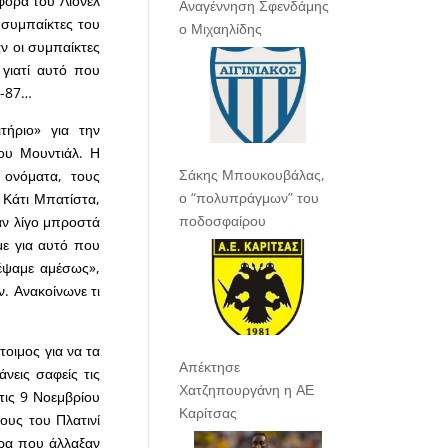
αφορά του Λιονέλ
Αναγέννηση Σφενδάμης
ς συμπαίκτες του
ο Μιχαηλίδης
ν οι συμπαίκτες
γιατί αυτό που
86-87…
τήριο» για την
ου Μουντιάλ. Η
Σάκης Μπουκουβάλας,
 ονόματα, τους
ο “πολυπράγμων” του
 Κάτι Μπατίστα,
ποδοσφαίρου
αν λίγο μπροστά
ε για αυτό που
τέψαμε αμέσως»,
ν. Ανακοίνωνε τι
τοιμος για να τα
Απέκτησε
νεις σαφείς τις
Χατζηπουργάνη η ΑΕ
τις 9 Νοεμβρίου
Καρίτσας
ους του Πλατινί
έρα που άλλαξαν