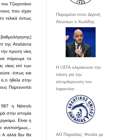
 του Τζιορντάνο
άνους που είχαν
Παραμένει στον Διγενή
τι τελικά όντως
Αλωνίων ο Χωλίδης
α βαθμολόγησης)
επί της Αταλάντα
ε την πρώτη νίκη
 να πάρουμε το
ς νίκες επί των
Η UEFA κλιμακώνει την
ρούσε -όπως και
πίεση για την
ό,τι ήθελε στην
απομάκρυνση του
τους Παρτενοπέι
Ινφαντίνο
 1987 η Νάπολι
ορά στην ιστορία
ργκαμο. Είναι η
αι ανεπισήμως…
ΑΟ Παραλίας: Φινάλε με
 A αλλά δεν θα