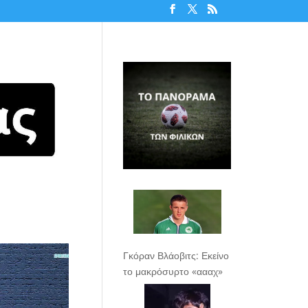
Γκόραν Βλάοβιτς: Εκείνο
το μακρόσυρτο «αααχ»