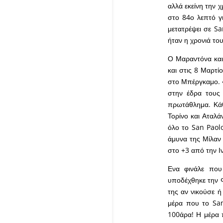
αλλά εκείνη την 
στο 84ο λεπτό γ
μετατρέψει σε Sa
ήταν η χρονιά του
Ο Μαραντόνα και
και στις 8 Μαρτί
στο Μπέργκαμο. «Η
στην έδρα τους
πρωτάθλημα. Κάθ
Τορίνο και Αταλά
όλο το San Paolo
άμυνα της Μίλαν 
στο +3 από την Ιν
Ενα φινάλε που 
υποδέχθηκε την Φ
της αν νικούσε ή
μέρα που το San
100άρα! Η μέρα 