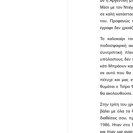
αν η Αργεντινή μ
Μέσι με τον Ντιέ
σε καλή κατάστασ
του. Προφανώς ο
έγραφε δεν χρειάζ
Το καλοκαίρι το
ποδοσφαιρική αι
συντριπτική πλε
υπόλοιπους δεν τ
κάτι Μπράουν και
σε αυτό που θα 
πέτυχε και μας 
θυμάται ο Τσίρο 
θα ακολουθούσε.
Στην τρίτη του χ
βάλει με όλα τα 
διαθέσεις σου, π
1986. Ηταν στο Τ
και ήταν μια ανα