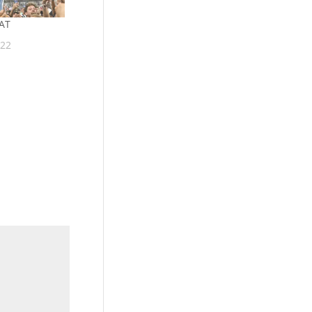
OAT
022