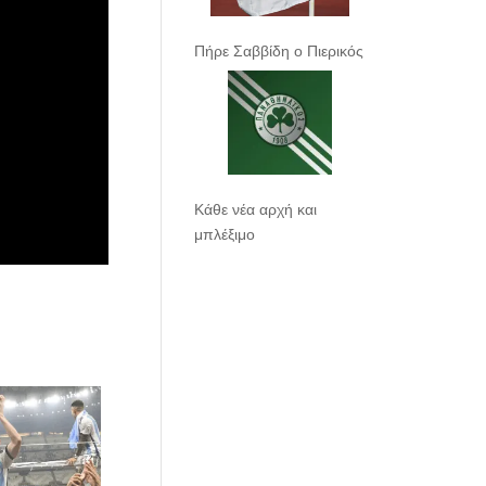
Πήρε Σαββίδη ο Πιερικός
Κάθε νέα αρχή και
μπλέξιμο