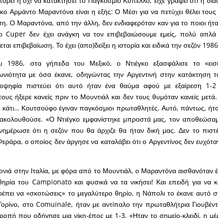
πορεί ή όχι να κατακτήσει το Παγκόσμιο Κύπελλο, είχε γράψει ότι η δι
γκο Αρμάντο Μαραντόνα είναι η εξής: Ο Μέσι για να πετύχει θέλει του
η. Ο Μαραντόνα, από την άλλη, δεν ενδιαφερόταν καν για το ποιοι ήτα
 Cuper δεν έχει ανάγκη να τον επιβεβαιώσουμε εμείς, πολύ απλά 
εται επιβεβαίωση. Το έχει (απο)δείξει η ιστορία και ειδικά την σεζόν 19
υ 1986, στα γήπεδα του Μεξικό, ο Ντιέγκο εξασφάλισε το «εισι
ωνιότητα με όσα έκανε, οδηγώντας την Αργεντινή στην κατάκτηση τ
ιοψηφία πιστεύει ότι αυτό ήταν ένα θαύμα αφού με εξαίρεση 1-2
ους ήξερε κανείς πριν το Μουντιάλ και δεν τους θυμόταν κανείς μετά.
 κάτι… Κουτσούφο έγιναν παγκόσμιοι πρωταθλητές. Αυτό, πάντως, ήτ
ακολουθούσε. «Ο Ντιέγκο εμφανίστηκε μπροστά μας, τον αποθεώσαμ
ενημέρωσε ότι η σεζόν που θα άρχιζε θα ήταν δική μας. Δεν το πισ
Φεράρα, ο οποίος δεν άργησε να καταλάβει ότι ο Αργεντίνος δεν ευχότα
ρονιά στην Ιταλία, με φόρα από το Μουντιάλ, ο Μαραντόνα αισθανόταν έ
θηρία του Campionato και φυσικά να τα νικήσει! Και επειδή για να κά
ρέπει να «σκοτώσεις» το μεγαλύτερο θηρίο, η Νάπολι το έκανε αυτό σ
ορίνο, στο Comuinale, ήταν με αντίπαλο την πρωταθλήτρια Γιουβέντ
τροπή που οδήγησε μια νίκη-έπος με 1-3. «Ηταν το σημείο-κλειδί, η μ