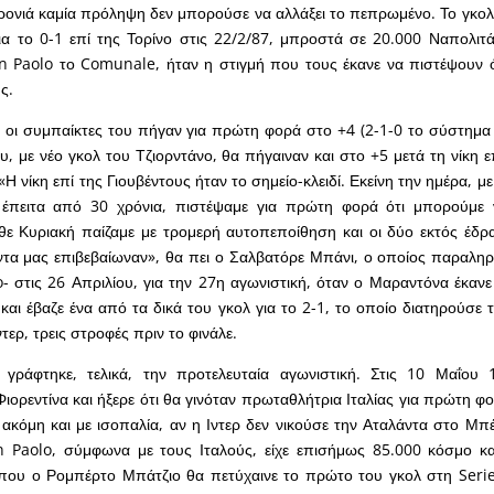
χρονιά καμία πρόληψη δεν μπορούσε να αλλάξει το πεπρωμένο. Το γκολ
ια το 0-1 επί της Τορίνο στις 22/2/87, μπροστά σε 20.000 Ναπολιτ
n Paolo το Comunale, ήταν η στιγμή που τους έκανε να πιστέψουν ό
ς.
 οι συμπαίκτες του πήγαν για πρώτη φορά στο +4 (2-1-0 το σύστημ
ου, με νέο γκολ του Τζιορντάνο, θα πήγαιναν και στο +5 μετά τη νίκη 
 νίκη επί της Γιουβέντους ήταν το σημείο-κλειδί. Εκείνη την ημέρα, μ
 έπειτα από 30 χρόνια, πιστέψαμε για πρώτη φορά ότι μπορούμε
ε Κυριακή παίζαμε με τρομερή αυτοπεποίθηση και οι δύο εκτός έδρα
ντα μας επιβεβαίωναν», θα πει ο Σαλβατόρε Μπάνι, ο οποίος παραλη
- στις 26 Απριλίου, για την 27η αγωνιστική, όταν ο Μαραντόνα έκανε 
και έβαζε ένα από τα δικά του γκολ για το 2-1, το οποίο διατηρούσε 
τερ, τρεις στροφές πριν το φινάλε.
γράφτηκε, τελικά, την προτελευταία αγωνιστική. Στις 10 Μαΐου
ιορεντίνα και ήξερε ότι θα γινόταν πρωταθλήτρια Ιταλίας για πρώτη φ
 ακόμη και με ισοπαλία, αν η Ιντερ δεν νικούσε την Αταλάντα στο Μπέ
 Paolo, σύμφωνα με τους Ιταλούς, είχε επισήμως 85.000 κόσμο κ
που ο Ρομπέρτο Μπάτζιο θα πετύχαινε το πρώτο του γκολ στη Serie