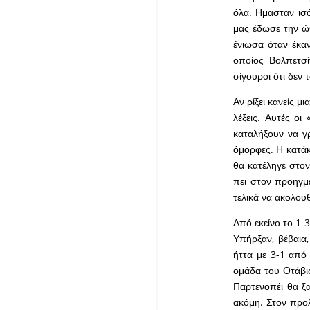
όλα. Ημασταν ισό
μας έδωσε την ώ
ένιωσα όταν έκαν
οποίος Βολπετσ
σίγουροι ότι δεν 
Αν ρίξει κανείς μ
λέξεις. Αυτές οι
καταλήξουν να γρ
όμορφες. Η κατάκ
θα κατέληγε στο
πει στον προηγμ
τελικά να ακολου
Από εκείνο το 1-
Υπήρξαν, βέβαια,
ήττα με 3-1 από 
ομάδα του Οτάβιο
Παρτενοπέι θα ξ
ακόμη. Στον προλ