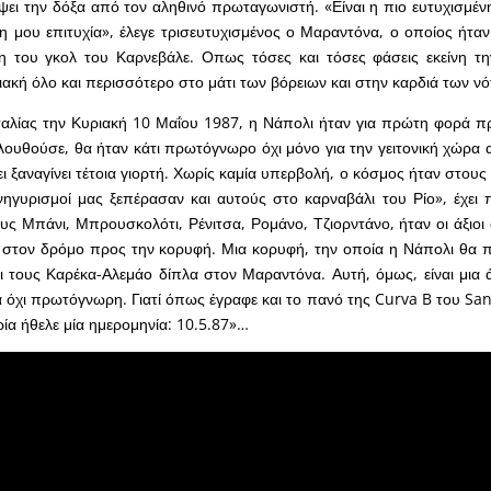
ει την δόξα από τον αληθινό πρωταγωνιστή. «Είναι η πιο ευτυχισμέν
η μου επιτυχία», έλεγε τρισευτυχισμένος ο Μαραντόνα, ο οποίος ήταν
ση του γκολ του Καρνεβάλε. Οπως τόσες και τόσες φάσεις εκείνη τ
ιακή όλο και περισσότερο στο μάτι των βόρειων και στην καρδιά των νό
ταλίας την Κυριακή 10 Μαΐου 1987, η Νάπολι ήταν για πρώτη φορά π
ουθούσε, θα ήταν κάτι πρωτόγνωρο όχι μόνο για την γειτονική χώρα α
ι ξαναγίνει τέτοια γιορτή. Χωρίς καμία υπερβολή, ο κόσμος ήταν στους
ηγυρισμοί μας ξεπέρασαν και αυτούς στο καρναβάλι του Ρίο», έχει 
ους Μπάνι, Μπρουσκολότι, Ρένιτσα, Ρομάνο, Τζιορντάνο, ήταν οι άξιο
 στον δρόμο προς την κορυφή. Μια κορυφή, την οποία η Νάπολι θα 
ι τους Καρέκα-Αλεμάο δίπλα στον Μαραντόνα. Αυτή, όμως, είναι μια ά
ά όχι πρωτόγνωρη. Γιατί όπως έγραφε και το πανό της Curva B του San
ρία ήθελε μία ημερομηνία: 10.5.87»…