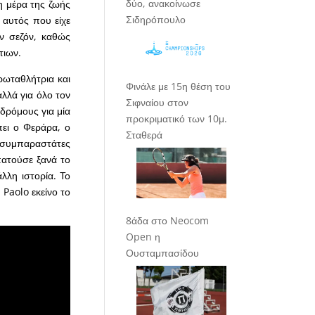
δύο, ανακοίνωσε
η μέρα της ζωής
Σιδηρόπουλο
 αυτός που είχε
ην σεζόν, καθώς
τιων.
ρωταθλήτρια και
Φινάλε με 15η θέση του
λλά για όλο τον
Σιφναίου στον
 δρόμους για μία
προκριματικό των 10μ.
πει ο Φεράρα, ο
Σταθερά
ι συμπαραστάτες
πατούσε ξανά το
λλη ιστορία. Το
 Paolo εκείνο το
8άδα στο Neocom
Open η
Ουσταμπασίδου