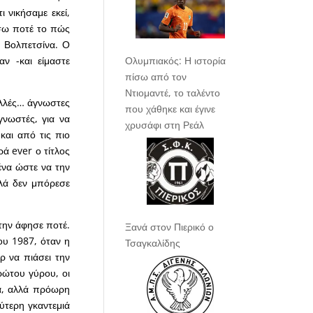
 νικήσαμε εκεί,
άσω ποτέ το πώς
ο Βολπετσίνα. Ο
Ολυμπιακός: Η ιστορία
ν -και είμαστε
πίσω από τον
Ντιομαντέ, το ταλέντο
πολλές… άγνωστες
που χάθηκε και έγινε
γνωστές, για να
χρυσάφι στη Ρεάλ
και από τις πιο
ά ever ο τίτλος
ένα ώστε να την
λά δεν μπόρεσε
την άφησε ποτέ.
Ξανά στον Πιερικό ο
ου 1987, όταν η
Τσαγκαλίδης
ρ να πιάσει την
ρώτου γύρου, οι
ά, αλλά πρόωρη
ύτερη γκαντεμιά