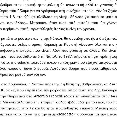
βαθμοι στην κορυφή, ήταν μόλις η 9η αγωνιστική αλλά το γεγονός ότι
θηση που θέλαμε για να γράψουμε στη συνέχεια ιστορία. Δεν θα ξεχ
α το 1-3 στο 90′ και κλείδωσα τη νίκη», δήλωσε για αυτό το ματς 
ίνα, σαν άλλος… Μπράουν, ήταν ένας από αυτούς που θα γίνοντα
το περίμεναν ποτέ- πρωταθλητές Ιταλίας εκείνη την χρονιά.
ια ματιά στο ρόστερ εκείνης της Νάπολι, θα συνειδητοποιήσει ότι έχει 
 «άγνωστες λέξεις», όμως, Κυριακή με Κυριακή γίνονταν όλο και πιο 
άψουν μια ιστορία που είναι πλέον πασίγνωστη σε όλους. Και είναι 
τηση του scudetto από τη Νάπολι το 1987, σήμαινε ότι για πρώτη φορ
ν νότο, ο οποίος αποκτούσε πλέον το «όχημα» που έψαχνε απεγνωσμ
ένο, πλούσιο, δυνατό βορρά. Αυτόν τον βορρά που προσπάθησε αλ
θήσει τον ρυθμό των νότιων.
3 στο Κομουνάλε, η Νάπολι πήρε την 1η θέση της βαθμολογίας και δεν 
 Κυριακές που έπρεπε να την μοιραστεί, όπως αυτή της 4ης Ιανουαρί
την Φιορεντίνα στο Artemio Franchi έδωσε τη δυνατότητα στην Ιντε
 Μπιάνκι αλλά από την επόμενη κιόλας εβδομάδα, με το τέλος του π
απαπήγαιναν στο +2 και θα ήταν πρωταθλητές χειμώνα. Μεγάλη χαρ
ηπτικό νότο, το να πεις την λέξη «scudetto» ισοδυναμεί με την μεγαλ