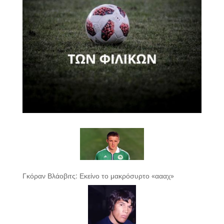
Γκόραν Βλάοβιτς: Εκείνο το μακρόσυρτο «αααχ»