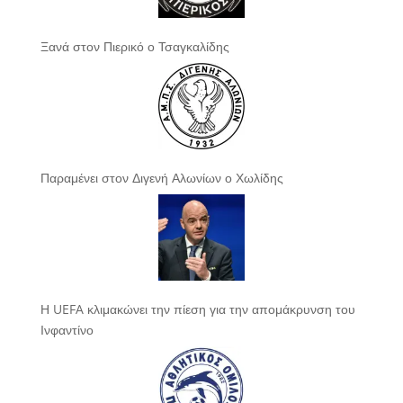
Ξανά στον Πιερικό ο Τσαγκαλίδης
Παραμένει στον Διγενή Αλωνίων ο Χωλίδης
Η UEFA κλιμακώνει την πίεση για την απομάκρυνση του
Ινφαντίνο