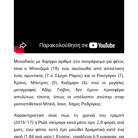
Μοναδικός με διψήφιο αριθμό στο σκοράρισμα για φέτος
είναι ο Μπενζεμά (18), ενώ ακολουθεί από απόσταση
ένας αμυντικός (7 ο Σέρχιο Ράμος) και οι Ροντρίγκο (7),
Κρόος, Μόντριτς (5), Καζεμίρο (4), ενώ οι μεγάλες
μεταγραφές Αζάρ, Γιόβιτς δεν έχουν προσφέρει
απολύτως τίποτα, όπως οι υπόλοιποι σούπερ σταρ
μεσοεπιθετικοί Μπέιλ, Ισκο, Χάμες Ροδρίγκες.
Χαρακτηριστικό είναι πως τη χρονιά του τρεμπλ
(2016-’17) η Ρεάλ σκόραρε κατά μέσο όρο 2,8 φορές ανά
ματς, ενώ φέτος αυτό έχει μειωθεί δραματικά κατά ένα
γκολ (1,84 ανά ματς). Επίσης, χρειάζεται 6,9 ευκαιρίες για