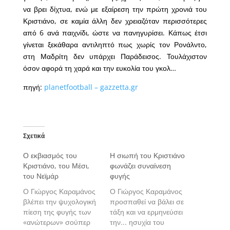
να βρει δίχτυα, ενώ με εξαίρεση την πρώτη χρονιά του
Κριστιάνο, σε καμία άλλη δεν χρειαζόταν περισσότερες
από 6 ανά παιχνίδι, ώστε να πανηγυρίσει. Κάπως έτσι
γίνεται ξεκάθαρα αντιληπτό πως χωρίς τον Ρονάλντο,
στη Μαδρίτη δεν υπάρχει Παράδεισος. Τουλάχιστον
όσον αφορά τη χαρά και την ευκολία του γκολ…
πηγή:
planetfootball – gazzetta.gr
Σχετικά
Ο εκβιασμός του
Η σιωπή του Κριστιάνο
Κριστιάνο, του Μέσι,
φωνάζει συναίνεση
του Νεϊμάρ
φυγής
Ο Γιώργος Καραμάνος
Ο Γιώργος Καραμάνος
βλέπει την ψυχολογική
προσπαθεί να βάλει σε
πίεση της φυγής των
τάξη και να ερμηνεύσει
«ανώτερων» σούπερ
την... ησυχία του