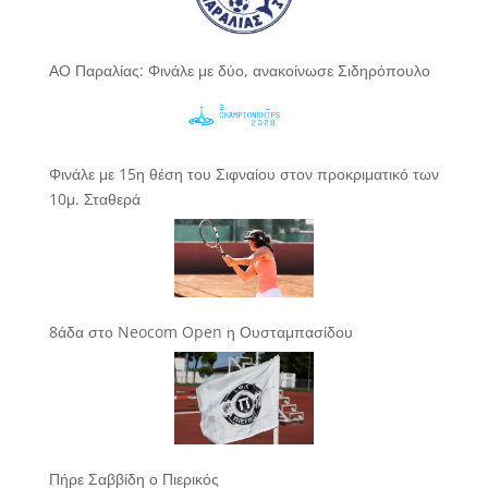
ΑΟ Παραλίας: Φινάλε με δύο, ανακοίνωσε Σιδηρόπουλο
Φινάλε με 15η θέση του Σιφναίου στον προκριματικό των
10μ. Σταθερά
8άδα στο Neocom Open η Ουσταμπασίδου
Πήρε Σαββίδη ο Πιερικός