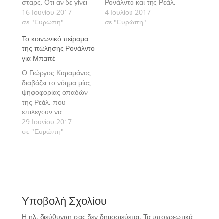
σταρς. Οτι αν δε γίνει
Ρονάλντο και της Ρεάλ,
το δικό τους, θα
16 Ιουνίου 2017
βλέποντας το φινάλε να
4 Ιουλίου 2017
υπάρξουν συνέπειες
σε "Ευρώπη"
κρίνεται στο γραφείο
σε "Ευρώπη"
για τις ομάδες, που
του εισαγγελέα στις 31
Το κοινωνικό πείραμα
έκαναν με τη σειρά
Ιουλίου.
της πώλησης Ρονάλντο
τους το λάθος να τους
για Μπαπέ
υπερασπιστούν..
Ο Γιώργος Καραμάνος
διαβάζει το νόημα μίας
ψηφοφορίας οπαδών
της Ρεάλ, που
επιλέγουν να
«σκοτώσουν» τον
29 Ιουνίου 2017
Κριστιάνο, για να
σε "Ευρώπη"
πάρουν τον Γάλλο
πιτσιρικά.
Υποβολή Σχολίου
Η ηλ. διεύθυνση σας δεν δημοσιεύεται.
Τα υποχρεωτικά