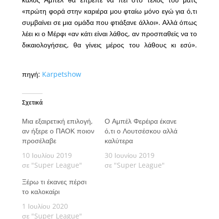
«πρώτη φορά στην καριέρα μου φταίω μόνο εγώ για ό,τι
συμβαίνει σε μια ομάδα που φτιάξανε άλλοι». Αλλά όπως
λέει κι ο Μέρφι «αν κάτι είναι λάθος, αν προσπαθείς να το
δικαιολογήσεις, θα γίνεις μέρος του λάθους κι εσύ».
πηγή:
Karpetshow
Σχετικά
Μια εξαιρετική επιλογή,
Ο Αμπέλ Φερέιρα έκανε
αν ήξερε ο ΠΑΟΚ ποιον
ό,τι ο Λουτσέσκου αλλά
προσέλαβε
καλύτερα
10 Ιουλίου 2019
30 Ιουνίου 2019
σε "Super League"
σε "Super League"
Ξέρω τι έκανες πέρσι
το καλοκαίρι
1 Ιουλίου 2020
σε "Super League"