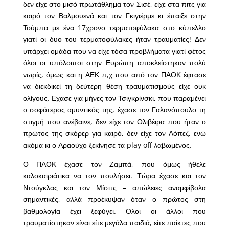
δεν είχε στο μισό πρωτάθλημα τον Σισέ, είχε στα πιτς για
καιρό τον Βαλμουενά και τον Γκιγιέρμε κι έπαιξε στην
Τούμπα με ένα 17χρονο τερματοφύλακα στο κύπελλο
γιατί οι δυο του τερματοφύλακες ήταν τραυματίες! Δεν
υπάρχει ομάδα που να είχε τόσα προβλήματα γιατί φέτος
όλοι οι υπόλοιποι στην Ευρώπη αποκλείστηκαν πολύ
νωρίς, όμως και η ΑΕΚ π,χ που από τον ΠΑΟΚ έφτασε
να διεκδικεί τη δεύτερη θέση τραυματισμούς είχε ουκ
ολίγους. Εχασε για μήνες τον Τσιγκρίνσκι, που παραμένει
ο σοφότερος αμυντικός της, έχασε τον Γαλανόπουλο τη
στιγμή που ανέβαινε, δεν είχε τον Ολιβέιρα που ήταν ο
πρώτος της σκόρερ για καιρό, δεν είχε τον Λόπεζ, ενώ
ακόμα κι ο Αραούχο ξεκίνησε τα play off λαβωμένος.
Ο ΠΑΟΚ έχασε τον Ζαμπά, που όμως ήθελε
καλοκαιριάτικα να τον πουλήσει. Τώρα έχασε και τον
Ντούγκλας και τον Μίσιτς – απώλειες αναμφίβολα
σημαντικές, αλλά προέκυψαν όταν ο πρώτος στη
βαθμολογία έχει ξεφύγει. Ολοι οι άλλοι που
τραυματίστηκαν είναι είτε μεγάλα παιδιά, είτε παίκτες που