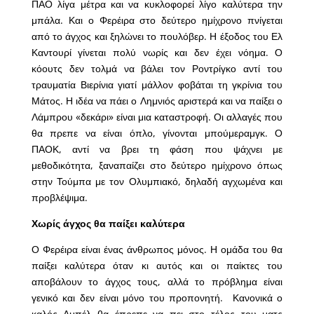
ΠΑΟ λίγα μέτρα και να κυκλοφορεί λίγο καλύτερα την
μπάλα. Και ο Φερέιρα στο δεύτερο ημίχρονο πνίγεται
από το άγχος και ξηλώνει το πουλόβερ. Η έξοδος του Ελ
Καντουρί γίνεται πολύ νωρίς και δεν έχει νόημα. Ο
κόουτς δεν τολμά να βάλει τον Ροντρίγκο αντί του
τραυματία Βιερίνια γιατί μάλλον φοβάται τη γκρίνια του
Μάτος. Η ιδέα να πάει ο Λημνιός αριστερά και να παίξει ο
Λάμπρου «δεκάρι» είναι μια καταστροφή. Οι αλλαγές που
θα πρεπε να είναι όπλο, γίνονται μπούμεραμγκ. Ο
ΠΑΟΚ, αντί να βρει τη φάση που ψάχνει με
μεθοδικότητα, ξαναπαίζει στο δεύτερο ημίχρονο όπως
στην Τούμπα με τον Ολυμπιακό, δηλαδή αγχωμένα και
προβλέψιμα.
Χωρίς άγχος θα παίξει καλύτερα
Ο Φερέιρα είναι ένας άνθρωπος μόνος. Η ομάδα του θα
παίξει καλύτερα όταν κι αυτός και οι παίκτες του
αποβάλουν το άγχος τους, αλλά το πρόβλημα είναι
γενικό και δεν είναι μόνο του προπονητή. Κανονικά ο
καλός Αμπέλ θα έπρεπε να πει στο τέλος του ματς