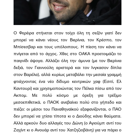
Ο Φερέιρα στήνεται στον τοίχο όλη τη σεζόν γιατί δεν
μπορεί να κάνει νέους τον Βιερίνια, τον Κρέσπο, τον
Μπίσεσβαρ και τους υπόλοιπους. Η πίεση τον κάνει να
πνίγεται από το άγχος. Χθες στο ΟΑΚΑ προετοιμάζει το
παιγνίδι άψογα. Αλλάζει όλη την άμυνα (με τον Βιερίνια
δεξιά, τον Γιαννούλη αριστερά και τον Ινγκασον δίπλα
στον Βαρέλα), αλλά κυρίως μεταβάλει την μεσαία γραμμή
φτιάχνοντας ένα νέο δίδυμο κεντρικών χαφ (Εσιτί, Ελ
Καντουρί) και χρησιμοποιώντας τον Πέλκα πίσω από τον
Ακπομ. Με πολύ κόσμο με όρεξη για τρέξιμο
μεσοεπιθετικά, ο ΠΑΟΚ ανεβαίνει πολύ στο γήπεδο και
πιέζει: οι μέσοι του Παναθηναϊκού εξαφανίζονται, ο ΠΑΟ
δεν μπορεί να χτίσει τίποτα κι ο Διούδης κάνει θαύματα.
Αλλά αρκούν δυο αλλαγές του Δώνη (ο Αγιούμπ αντί του
Ζαχίντ κι ο Ανουάρ αντί του Χατζηζιοβάνη) για να πάρει ο