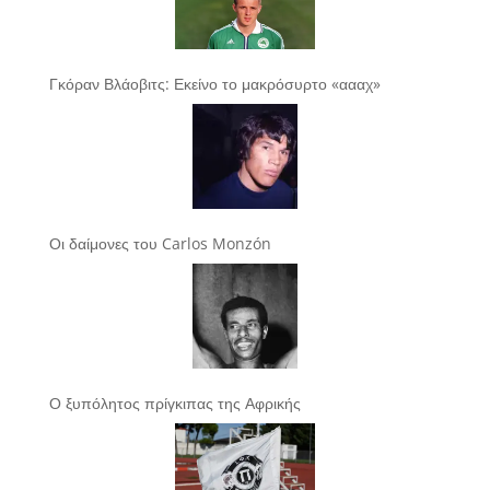
Γκόραν Βλάοβιτς: Εκείνο το μακρόσυρτο «αααχ»
Οι δαίμονες του Carlos Monzón
Ο ξυπόλητος πρίγκιπας της Αφρικής