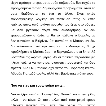
είχαν πρόσφατα τραυματισμούς σοβαρούς: δυστυχώς τα
προηγούμενα πάντα δημιουργούν προβλήματα, όταν τα
ματς διαδέχονται το ένα το άλλο. Είναι εκτός
ποδοσφαιρικής λογικής να πιστεύεις πως οι επτά
παίκτες πάνω από τριάντα χρονών που έχεις στο ρόστερ
θα σου βγάλουν σεζόν σαν εικοσάρηδες. Αν δεν
τραυματιζόταν ο Κρέσπο, θα το πάθαινε ο Βαρέλα, αν
δεν πονούσε ο Βιεϊρίνια, θα πονούσε ο Μάτος, αν δεν
δυσκολευόταν μετά την επέμβαση ο Μαουρίσιο, θα χε
προβλήματα ο Μπίσεσβαρ – ο Βέρνμπλουμ στα 34 απλά
νοσταλγεί τις ωραίες μέρες. Αν οι παίκτες περάσουν μια
ηλικία πρέπει να χρησιμοποιούνται προσεχτικά και όσο
πρέπει. Κι ο Ολυμπιακός έχει φέτος τον Τοροσίδη και τον
Αβραάμ Παπαδόπουλο, αλλά δεν βασίστηκε πάνω τους.
Που να είχε και ευρωπαϊκά ματς…
Δεν τα ξέρει αυτά ο Πορτογάλος; Φυσικά και τα γνωρίζει,
αλλά τι να κάνει; Οι πιο πολλοί από τους μικρότερους
ηλικιακά παίκτες που είχε στα χέρια του φέτος