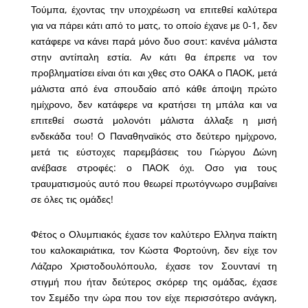
Τούμπα, έχοντας την υποχρέωση να επιτεθεί καλύτερα
για να πάρει κάτι από το ματς, το οποίο έχανε με 0-1, δεν
κατάφερε να κάνει παρά μόνο δυο σουτ: κανένα μάλιστα
στην αντίπαλη εστία. Αν κάτι θα έπρεπε να τον
προβληματίσει είναι ότι και χθες στο ΟΑΚΑ ο ΠΑΟΚ, μετά
μάλιστα από ένα σπουδαίο από κάθε άποψη πρώτο
ημίχρονο, δεν κατάφερε να κρατήσει τη μπάλα και να
επιτεθεί σωστά μολονότι μάλιστα άλλαξε η μισή
ενδεκάδα του! Ο Παναθηναϊκός στο δεύτερο ημίχρονο,
μετά τις εύστοχες παρεμβάσεις του Γιώργου Δώνη
ανέβασε στροφές: ο ΠΑΟΚ όχι. Οσο για τους
τραυματισμούς αυτό που θεωρεί πρωτόγνωρο συμβαίνει
σε όλες τις ομάδες!
Φέτος ο Ολυμπιακός έχασε τον καλύτερο Ελληνα παίκτη
του καλοκαιριάτικα, τον Κώστα Φορτούνη, δεν είχε τον
Λάζαρο Χριστοδουλόπουλο, έχασε τον Σουντανί τη
στιγμή που ήταν δεύτερος σκόρερ της ομάδας, έχασε
τον Σεμέδο την ώρα που τον είχε περισσότερο ανάγκη,