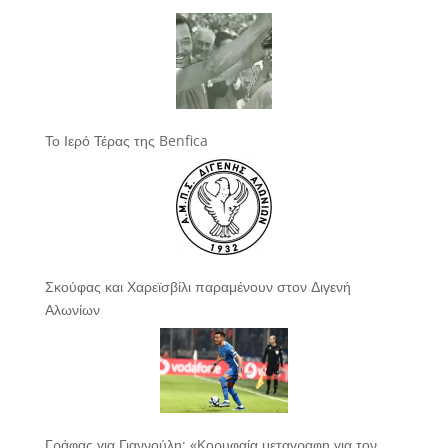
Το Ιερό Τέρας της Benfica
Σκούφας και Χαρεϊσβίλι παραμένουν στον Διγενή
Αλωνίων
Γράφας για Γιαννούλη: «Κορυφαία μεταγραφη για τον