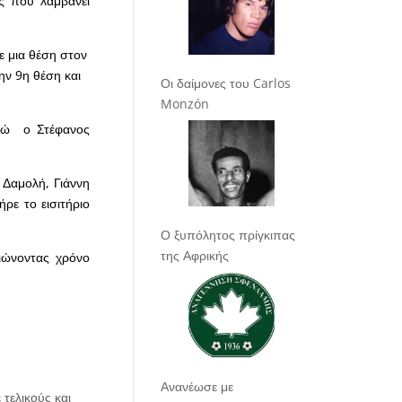
ς που λαμβάνει
ε μια θέση στον
ην 9η θέση και
Οι δαίμονες του Carlos
Monzón
ενώ ο Στέφανος
 Δαμολή, Γιάννη
ρε το εισιτήριο
Ο ξυπόλητος πρίγκιπας
της Αφρικής
ειώνοντας χρόνο
Ανανέωσε με
 τελικούς και