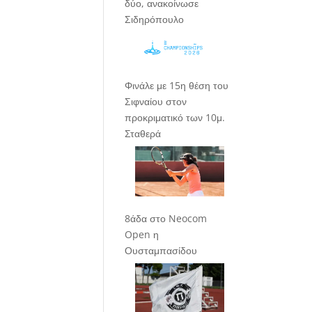
δύο, ανακοίνωσε
Σιδηρόπουλο
Φινάλε με 15η θέση του
Σιφναίου στον
προκριματικό των 10μ.
Σταθερά
8άδα στο Neocom
Open η
Ουσταμπασίδου