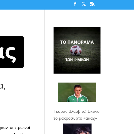
α,
Γκόραν Βλάοβιτς: Εκείνο
το μακρόσυρτο «αααχ»
ηκαν οι πρωινοί