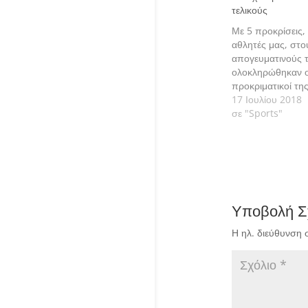
τελικούς
Με 5 προκρίσεις, 
αθλητές μας, στο
απογευματινούς τ
ολοκληρώθηκαν ο
προκριματικοί τη
του Παγκοσμίου
17 Ιουλίου 2018
πρωταθλήματος τ
σε "Sports"
κολύμβησης που δ
Βελιγράδι. Την δ
στα 1500μ επιφάν
ο Χρήστος Δαμολ
χρόνο 12:55.78, 
εισιτήριο για τον 
Υποβολή Σ
αγωνίσματος. Στο
Η ηλ. διεύθυνση 