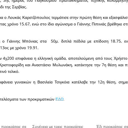
ης 3ης ημέρας του Παγκοσμίου πρωταθλήματος Τεχνικής κολύμβηση
δι της Σερβίας.
εια ο Λουκάς Καρετζόπουλος τερμάτισε στην πρώτη θέση και εξασφάλισ
ντας χρόνο 15.67, ενώ στο ίδιο αγώνισμα ο Γιάννης Πιπινιάς βρέθηκε στ
ι ο Γιάννης Μπόνιας στα 50μ. διπλά πέδιλα με επίδοση 18.75, 
13ος με χρόνο 19.91.
ν 4χ200 επιφάνεια η ελληνική ομάδα, αποτελούμενη από τους Χρήστο
Χριστοφορίδη και Αναστάσιο Μυλωνάκη, κατέκτησε την 7η θέση και πή
τινό τελικό.
ιφάνεια γυναικών η Βασιλεία Τσιγκόια κατέλαβε την 12η θέση, σημ
οτελέσματα των προκριματικών
ΕΔΩ
.
ε προκρίσεις σε
Συνέχεια με τρεις προκρίσεις
Έξι προκρίσεις σε