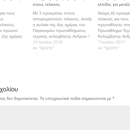
στους τελικούς
ελπίδες για μετάλ
για τους
Με 3 προκρίσεις στους
Ακόμη έξι προκρί
υς
απογευματινούς τελικούς, άνοιξε
τελικούς για του
ελικούς,
η αυλαία της 4ης ημέρας του
πρωταθλητές στ
ι πρωινοί
Παγκοσμίου πρωταθλήματος
Πρωτάθλημα Τεχν
ς 2ης ημέρας
τεχνικής κολύμβησης Ανδρών /
Κολύμβησης Ανδ
Γυναικών, που διεξάγεται στο
19 Ιουλίου 2018
Γυναικών που διε
7 Ιουλίου 2017
εχνικής
Βελιγράδι.
σε "Sports"
Βρότσλαβ της Πο
σε "Sports"
ιεξάγεται στο
περιελάμβανε η π
εύτερη θέση
ημέρα των αγώνω
εια κατέκτησε
ής, όπου με
πήρε το
τελικό του
χολίου
ν τελικό…
σας δεν δημοσιεύεται.
Τα υποχρεωτικά πεδία σημειώνονται με
*