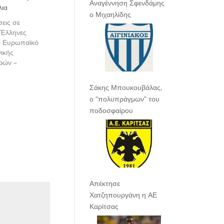
Αναγέννηση Σφενδάμης
λια
ο Μιχαηλίδης
σεις σε
ς Έλληνες
ο Ευρωπαϊκό
ικής
ρών –
ξάγεται στο
λωνίας,
Σάκης Μπουκουβάλας,
ροτελευταία
ο “πολυπράγμων” του
ν.
ποδοσφαίρου
Απέκτησε
Χατζηπουργάνη η ΑΕ
Καρίτσας