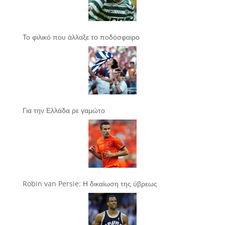
Το φιλικό που άλλαξε το ποδόσφαιρο
Για την Ελλάδα ρε γαμώτο
Robin van Persie: Η δικαίωση της ύβρεως