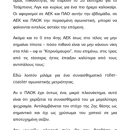
όμως πιθανότητες να πάρουν το 2ο εισιτήριο για το
Τσάμπιονς Λιγκ και κυρίως για ένα πιο ήρεμο καλοκαίρι.
Οι αφορισμοί σε ΑΕΚ και ΠΑΟ αυτήν την εβδομάδα, σε
ΑΕΚ και ΠΑΟΚ την περασμένη αγωνιστική, μπορεί να
φαίνονται εντελώς αστείοι την επόμενη.
Ακόμα και το 0 στα 4της ΑΕΚ ίσως στο τέλος να μην
σημαίνει τίποτα – πόσο πιθανό είναι να μην κάνουν νίκη
στα πλέι – οφ οι “Κιτρινόμαυροι”, που επιμένω, στις τρεις
από τις τέσσερις ήττες έπαιξαν καλύτερα από τους
αντιπάλους τους;
Εδώ λοιπόν μιλάμε για ένα συναισθηματικό roller-
coaster αγωνιστικής μετριότητας.
Αν ο ΠΑΟΚ έχει όντως ένα, μικρό πλεονέκτημα, αυτό
είναι ότι χειρίζεται τα συναισθήματά του με μεγαλύτερη
ψυχραιμία. Αντιλαμβάνεται τον στόχο της 2ης θέσης ως
σημαντικό και όχι ως χρύσωμα του χαπιού σε μια
αποτυχημένη σεζόν.
Δεν γνωρίζω ειλικρινά πώς θα τον βοηθήσει η