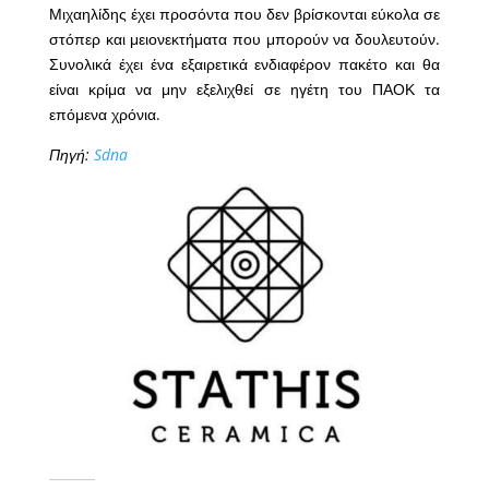
Μιχαηλίδης έχει προσόντα που δεν βρίσκονται εύκολα σε
στόπερ και μειονεκτήματα που μπορούν να δουλευτούν.
Συνολικά έχει ένα εξαιρετικά ενδιαφέρον πακέτο και θα
είναι κρίμα να μην εξελιχθεί σε ηγέτη του ΠΑΟΚ τα
επόμενα χρόνια.
Πηγή:
Sdna