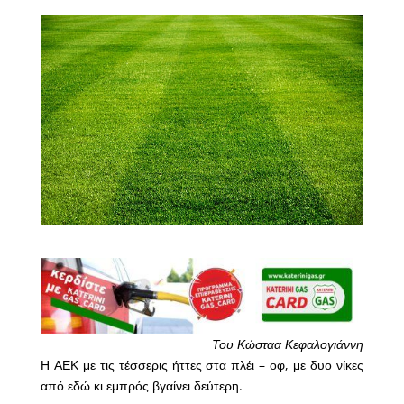
Του Κώσταα Κεφαλογιάννη
Η ΑΕΚ με τις τέσσερις ήττες στα πλέι – οφ, με δυο νίκες
από εδώ κι εμπρός βγαίνει δεύτερη.