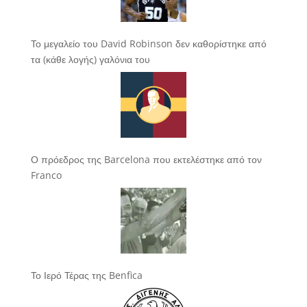
Το μεγαλείο του David Robinson δεν καθορίστηκε από
τα (κάθε λογής) γαλόνια του
Ο πρόεδρος της Barcelona που εκτελέστηκε από τον
Franco
Το Ιερό Τέρας της Benfica