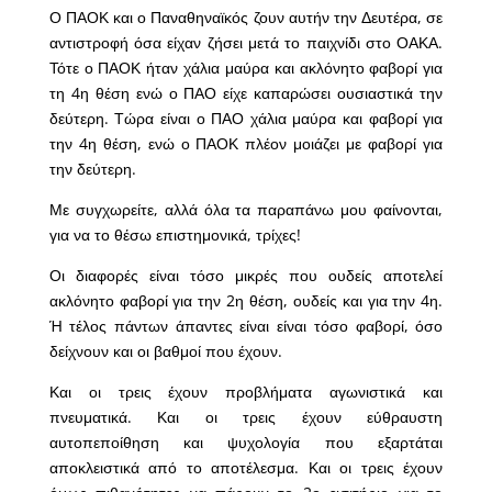
Ο ΠΑΟΚ και ο Παναθηναϊκός ζουν αυτήν την Δευτέρα, σε
αντιστροφή όσα είχαν ζήσει μετά το παιχνίδι στο ΟΑΚΑ.
Τότε ο ΠΑΟΚ ήταν χάλια μαύρα και ακλόνητο φαβορί για
τη 4η θέση ενώ ο ΠΑΟ είχε καπαρώσει ουσιαστικά την
δεύτερη. Τώρα είναι ο ΠΑΟ χάλια μαύρα και φαβορί για
την 4η θέση, ενώ ο ΠΑΟΚ πλέον μοιάζει με φαβορί για
την δεύτερη.
Με συγχωρείτε, αλλά όλα τα παραπάνω μου φαίνονται,
για να το θέσω επιστημονικά, τρίχες!
Οι διαφορές είναι τόσο μικρές που ουδείς αποτελεί
ακλόνητο φαβορί για την 2η θέση, ουδείς και για την 4η.
Ή τέλος πάντων άπαντες είναι είναι τόσο φαβορί, όσο
δείχνουν και οι βαθμοί που έχουν.
Και οι τρεις έχουν προβλήματα αγωνιστικά και
πνευματικά. Και οι τρεις έχουν εύθραυστη
αυτοπεποίθηση και ψυχολογία που εξαρτάται
αποκλειστικά από το αποτέλεσμα. Και οι τρεις έχουν