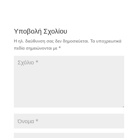
Υποβολή Σχολίου
Η ηλ. διεύθυνση σας δεν δημοσιεύεται.
Τα υποχρεωτικά
πεδία σημειώνονται με
*