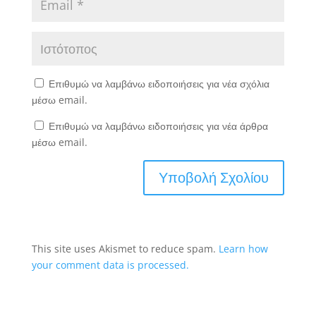
Επιθυμώ να λαμβάνω ειδοποιήσεις για νέα σχόλια
μέσω email.
Επιθυμώ να λαμβάνω ειδοποιήσεις για νέα άρθρα
μέσω email.
This site uses Akismet to reduce spam.
Learn how
your comment data is processed.